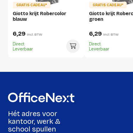
GRATIS CADEAU*
GRATIS CADEAU*
Hoeveelheid:
1 stuk
Giotto krijt Robercolor
Giotto krijt Rober
blauw
groen
Breedte:
90 millimeter
Hoogte:
85 millimeter
6,29
6,29
incl. BTW
incl. BTW
Lengte:
105 millimeter
Direct
Direct
Leverbaar
Leverbaar
Gewicht:
994 gram
Per doos
Hoeveelheid:
16 stuks
Breedte:
187 millimeter
Hoogte:
233 millimeter
Hét adres voor
Lengte:
380 millimeter
kantoor, werk &
Gewicht:
15637 gram
school spullen