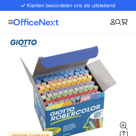
Klanten beoordelen ons als uitstekend