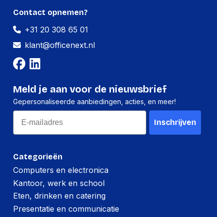
Contact opnemen?
Per pallet
+31 20 308 65 01
Hoeveelheid:
1120 stuks
klant@officenext.nl
Breedte:
-
Hoogte:
-
Lengte:
-
Meld je aan voor de nieuwsbrief
Gepersonaliseerde aanbiedingen, acties, en meer!
Gewicht:
-
Email
Inschrijven
Categorieën
Computers en electronica
Kantoor, werk en school
Eten, drinken en catering
Presentatie en communicatie