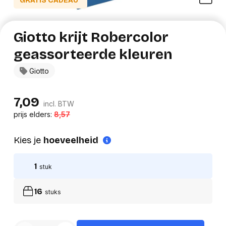
GRATIS CADEAU*
Giotto krijt Robercolor
geassorteerde kleuren
Giotto
7,09
incl. BTW
prijs elders:
8,57
Kies je
hoeveelheid
1
stuk
16
stuks