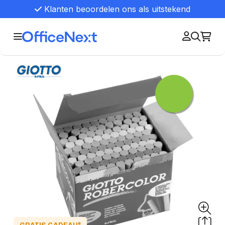
Klanten beoordelen ons als uitstekend