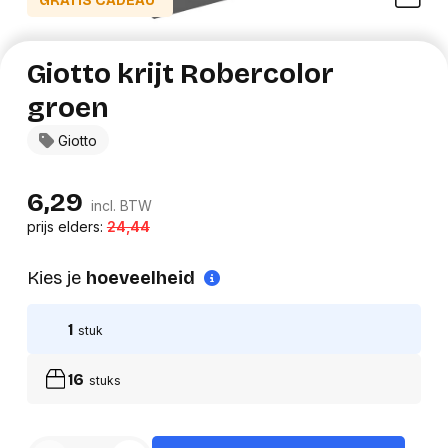
GRATIS CADEAU*
Giotto krijt Robercolor
groen
Giotto
6,29
incl. BTW
prijs elders:
24,44
Kies je
hoeveelheid
1
stuk
16
stuks