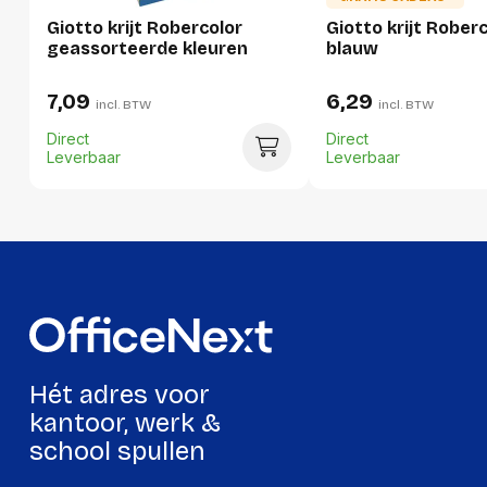
Giotto krijt Robercolor
Giotto krijt Rober
Breedte:
90 millimeter
geassorteerde kleuren
blauw
Hoogte:
88 millimeter
7,09
6,29
incl. BTW
incl. BTW
Lengte:
110 millimeter
Direct
Direct
Gewicht:
983 gram
Leverbaar
Leverbaar
Per doos
Hoeveelheid:
16 stuks
Breedte:
190 millimeter
Hoogte:
231 millimeter
Lengte:
374 millimeter
Hét adres voor
Gewicht:
16339 gram
kantoor, werk &
school spullen
Per pallet