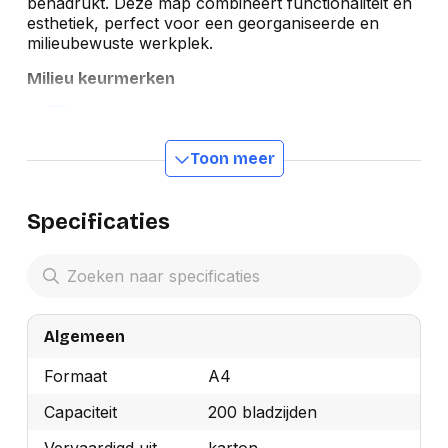
benadrukt. Deze map combineert functionaliteit en
esthetiek, perfect voor een georganiseerde en
milieubewuste werkplek.
Milieu keurmerken
Toon meer
Specificaties
Algemeen
Formaat
A4
Capaciteit
200 bladzijden
Vervaardigd uit
karton