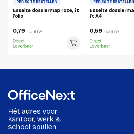
PER 50 TE BESTELLEN
PER 50 TE BESTELLE
Gewicht
63 g
Esselte dossiermap roze, ft
Esselte dossierma
folio
ft A4
Verpakking
0,79
0,59
incl. BTW
incl. BTW
Direct
Direct
Per stuk
Leverbaar
Leverbaar
Hoeveelheid:
1 stuk
Breedte:
240 millimeter
Hoogte:
2 millimeter
Lengte:
320 millimeter
Gewicht:
63 gram
Hét adres voor
Per doos
kantoor, werk &
school spullen
Hoeveelheid:
50 stuks