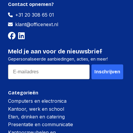
Breedte:
109 millimeter
Contact opnemen?
+31 20 308 65 01
Hoogte:
248 millimeter
klant@officenext.nl
Lengte:
330 millimeter
Gewicht:
3214 gram
Meld je aan voor de nieuwsbrief
Per pallet
Gepersonaliseerde aanbiedingen, acties, en meer!
Hoeveelheid:
5400 stuks
Email
Inschrijven
Breedte:
-
Hoogte:
-
Categorieën
Lengte:
-
Computers en electronica
Gewicht:
-
Kantoor, werk en school
Eten, drinken en catering
Presentatie en communicatie
Kantoormeubelen en