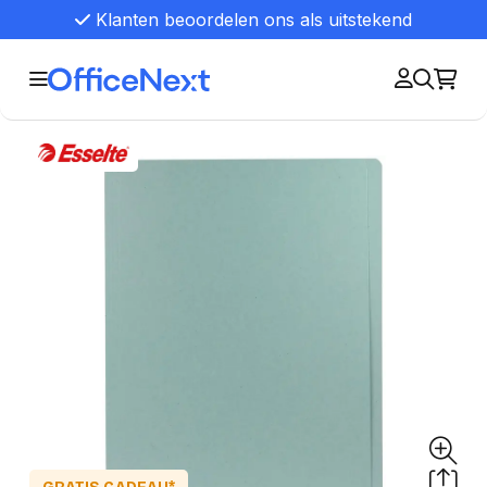
Klanten beoordelen ons als uitstekend