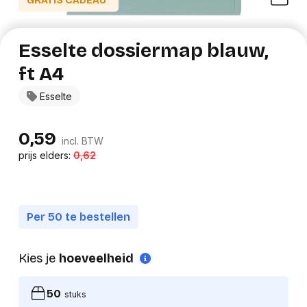
GRATIS CADEAU*
Esselte dossiermap blauw,
ft A4
Esselte
0,59
incl. BTW
prijs elders:
0,62
Per 50 te bestellen
Kies je
hoeveelheid
50
stuks