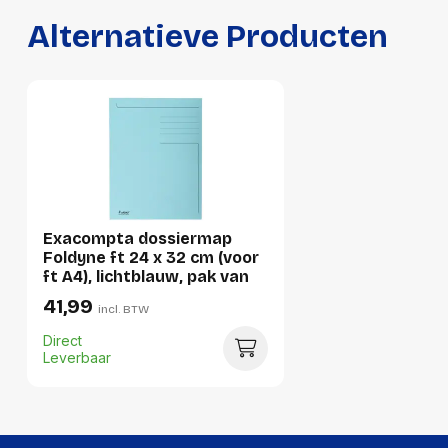
Alternatieve Producten
Lengte:
320 millimeter
Gewicht:
64 gram
Per doos
Hoeveelheid:
50 stuks
Breedte:
252 millimeter
Hoogte:
103 millimeter
Exacompta dossiermap
Foldyne ft 24 x 32 cm (voor
Lengte:
328 millimeter
ft A4), lichtblauw, pak van
50 stuks
41,99
Gewicht:
3206 gram
incl. BTW
Direct
Leverbaar
Per pallet
Hoeveelheid:
5400 stuks
Breedte:
-