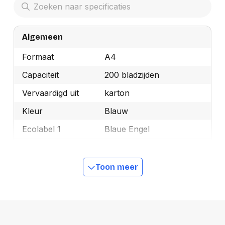
Algemeen
Formaat
A4
Capaciteit
200 bladzijden
Vervaardigd uit
karton
Kleur
Blauw
Ecolabel 1
Blaue Engel
Merk
Esselte
OEMCode
1033302
Toon meer
Manufacturer Part
1033302
Number
Ecologisch
Ja