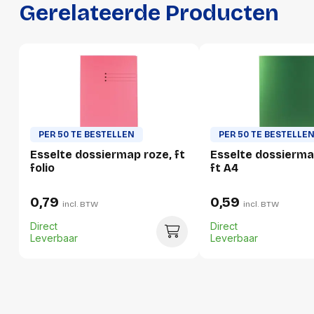
Gerelateerde Producten
GTIN
5411313894388
Productformaat
Lengte
320 mm
Breedte
240 mm
Hoogte
2 mm
PER 50 TE BESTELLEN
PER 50 TE BESTELLE
Gewicht
64 g
Esselte dossiermap roze, ft
Esselte dossierma
folio
ft A4
Verpakking
0,79
0,59
incl. BTW
incl. BTW
Direct
Direct
Per stuk
Leverbaar
Leverbaar
Hoeveelheid:
1 stuk
Breedte:
240 millimeter
Hoogte:
2 millimeter