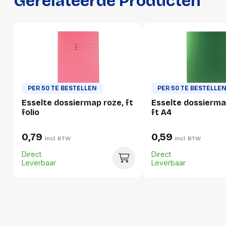
Gerelateerde Producten
Productformaat
Lengte
360 mm
Breedte
240 mm
Hoogte
2 mm
PER 50 TE BESTELLEN
PER 50 TE BESTELLE
Gewicht
67 g
Esselte dossiermap roze, ft
Esselte dossierma
folio
ft A4
Verpakking
0,79
0,59
incl. BTW
incl. BTW
Direct
Direct
Per stuk
Leverbaar
Leverbaar
Hoeveelheid:
1 stuk
Breedte:
240 millimeter
Hoogte:
2 millimeter