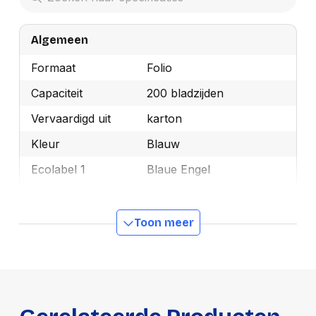
Algemeen
Formaat
Folio
Capaciteit
200 bladzijden
Vervaardigd uit
karton
Kleur
Blauw
Ecolabel 1
Blaue Engel
Merk
Esselte
OEMCode
1032302
Toon meer
Manufacturer Part
1032302
Number
Ecologisch
Ja
GTIN
5411313894470