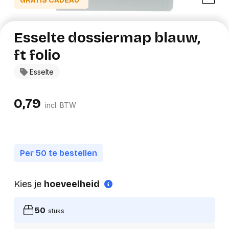
GRATIS CADEAU*
Esselte dossiermap blauw,
ft folio
Esselte
0,79
incl. BTW
Per 50 te bestellen
Kies je
hoeveelheid
50
stuks