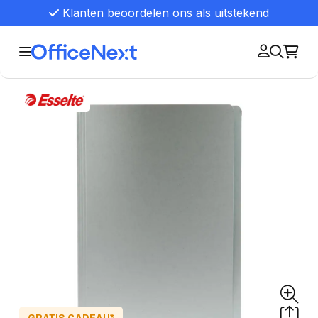
Klanten beoordelen ons als uitstekend