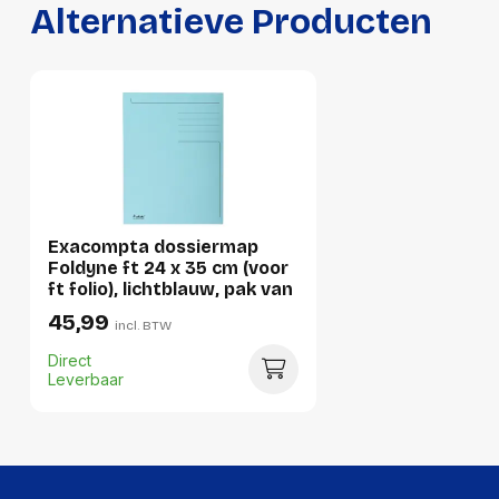
Alternatieve Producten
Lengte:
360 millimeter
Gewicht:
67 gram
Per doos
Hoeveelheid:
50 stuks
Breedte:
111 millimeter
Hoogte:
368 millimeter
Exacompta dossiermap
Foldyne ft 24 x 35 cm (voor
Lengte:
247 millimeter
ft folio), lichtblauw, pak van
50 stuks
45,99
Gewicht:
3388 gram
incl. BTW
Direct
Leverbaar
Per pallet
Hoeveelheid:
4050 stuks
Breedte:
-