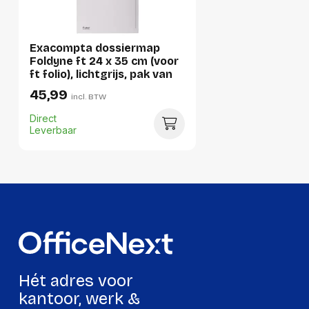
Breedte:
99 millimeter
Hoogte:
246 millimeter
Exacompta dossiermap
Foldyne ft 24 x 35 cm (voor
Lengte:
375 millimeter
ft folio), lichtgrijs, pak van
50 stuks
45,99
Gewicht:
3326 gram
incl. BTW
Direct
Leverbaar
Per pallet
Hoeveelheid:
5400 stuks
Breedte:
-
Hoogte:
-
Lengte:
-
Gewicht:
-
Hét adres voor
kantoor, werk &