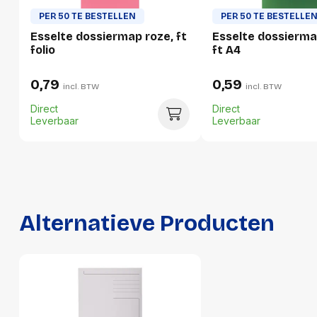
Hoogte
2 mm
PER 50 TE BESTELLEN
PER 50 TE BESTELLE
Gewicht
67 g
Esselte dossiermap roze, ft
Esselte dossierma
folio
ft A4
Verpakking
0,79
0,59
incl. BTW
incl. BTW
Direct
Direct
Per stuk
Leverbaar
Leverbaar
Hoeveelheid:
1 stuk
Breedte:
240 millimeter
Hoogte:
2 millimeter
Alternatieve Producten
Lengte:
360 millimeter
Gewicht:
67 gram
Per doos
Hoeveelheid:
50 stuks