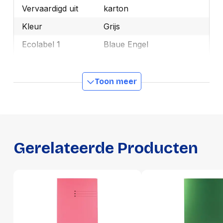
Vervaardigd uit
karton
Kleur
Grijs
Ecolabel 1
Blaue Engel
Merk
Esselte
OEMCode
1032307
Toon meer
Manufacturer Part
1032307
Number
Ecologisch
Ja
Gerelateerde Producten
GTIN
5411313894500
Productformaat
Lengte
360 mm
Breedte
240 mm