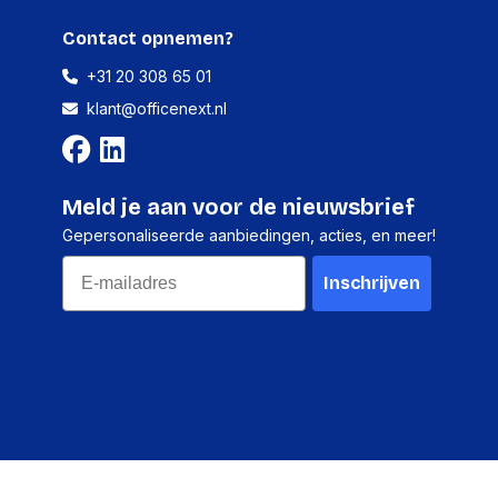
Contact opnemen?
+31 20 308 65 01
klant@officenext.nl
1 stuk
285 millimeter
Meld je aan voor de nieuwsbrief
275 millimeter
Gepersonaliseerde aanbiedingen, acties, en meer!
350 millimeter
Email
Inschrijven
13980 gram