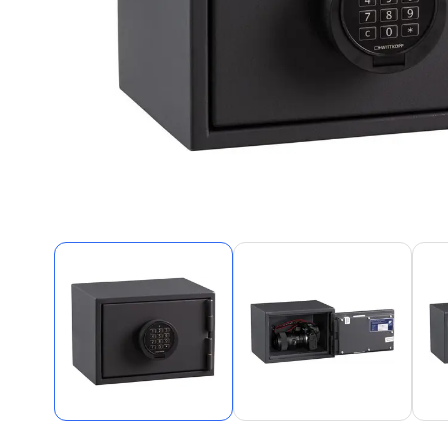
Alles in M
Tekenmateriaal en
hobbyartikelen
Tablets
Tablets
Hygiëne, expeditie, veiligheid en
Handtek
geldbeheer
Tabletto
Tabletbe
Tablet s
Pencil
Pencil ac
Alles in T
Telefon
accesso
Smartpho
Smartwat
accessor
A/V conf
Apple ka
Telecom 