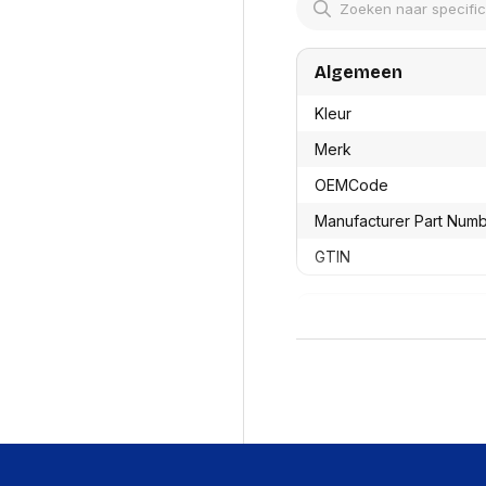
res
Laptopt
Beamer accesoires
elefonie en
Rugtass
es
Alles in Beamers en accesoires
Alles in 
Algemeen
en koffer
s, oortjes en
Netwerk en internet
Kleur
ires
Mesh wifi systemen
Organi
 headsets
Merk
Bedrade routers
Muismatt
oons
Draadloze routers
Documen
OEMCode
Netwerk extenders
Beeldsch
ens
Netwerk switches
Manufacturer Part Num
Voet-, a
ccessoires
Netwerkkaarten
ruggens
GTIN
eadsets, oortjes en
Netwerk transceiver modules
Toetsen
es
Werkstat
Alles in Netwerk en internet
Productformaat
Alles in 
Lengte
Breedte
Hoogte
Gewicht