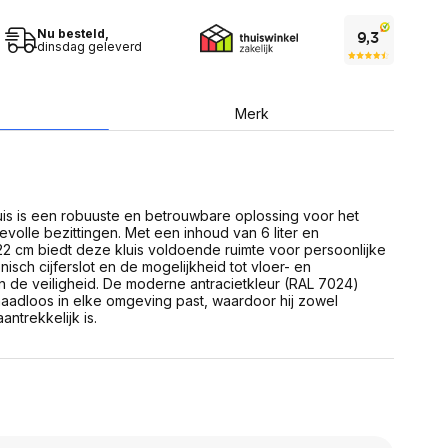
USB Sticks
 computer
Geheugenkaarten
ires
Nu besteld,
SSD behuizing
dinsdag geleverd
Computeraccessoires
Kaartlezers
Alles in Datadragers
ter
Merk
nenten
Data-opberging
enmodules
Voor CD/DVD
or
Alles in Data-opberging
arten
bord
uis is een robuuste en betrouwbare oplossing voor het
evolle bezittingen. Met een inhoud van 6 liter en
Multimedia
22 cm biedt deze kluis voldoende ruimte voor persoonlijke
r behuizing
Bluetooth Speakers
sch cijferslot en de mogelijkheid tot vloer- en
aarten
 de veiligheid. De moderne antracietkleur (RAL 7024)
Mediaspelers
en
naadloos in elke omgeving past, waardoor hij zowel
DJ Gear
antrekkelijk is.
ekaarten
Fototoestellen
schijfstations
Fotoprinter
 Computer componenten
Fotocamera accessoires
Alles in Multimedia
tassen,
sen en koffers
Betaaloplossingen POS