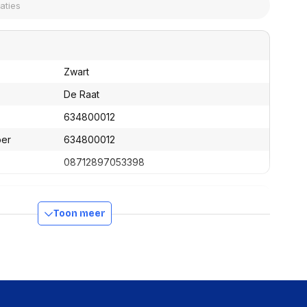
assen
(Point of Sale)
en
Mobiele pinautomaten
Laptoptassen, rugtassen
Alles in Betaaloplossingen POS
s
(Point of Sale)
Zwart
satie en comfort
De Raat
en en polssteunen
tenhouders
634800012
ermfilters
ber
634800012
rm- en
teunen
08712897053398
bordlades
ions
Organisatie en comfort
Toon meer
350 mm
285 mm
275 mm
13980 g