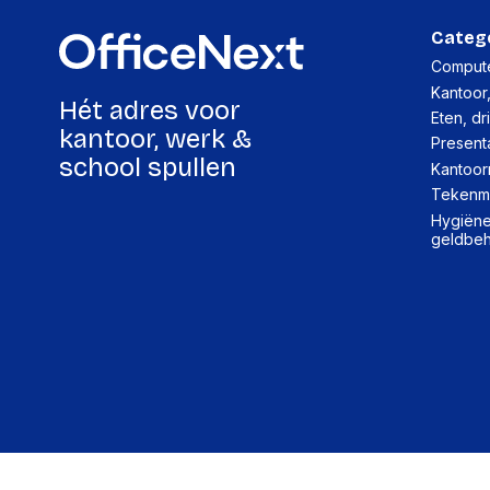
Categ
Compute
Kantoor
Hét adres voor
Eten, dr
kantoor, werk &
Present
school spullen
Kantoor
Tekenma
Hygiëne,
geldbe