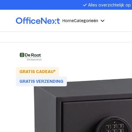
Alles overzichtelijk op
Home
Categorieën
Compu
Computers en electronica
Laptop
Kantoor, werk en school
Laptops
GRATIS CADEAU*
Desktop
Alles in 
GRATIS VERZENDING
Eten, drinken en catering
Barebon
Alles in L
Presentatie en communicatie
Monitor
Computer
Curved M
Kantoormeubelen en verlichting
Display p