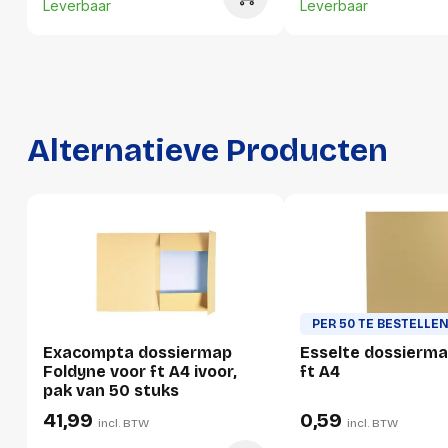
Hoeveelheid:
1 stuk
Leverbaar
Leverbaar
Breedte:
235 millimeter
Hoogte:
3 millimeter
Lengte:
320 millimeter
Alternatieve Producten
Gewicht:
57 gram
Per doos
Hoeveelheid:
50 stuks
Breedte:
263 millimeter
Hoogte:
115 millimeter
PER 50 TE BESTELLE
Lengte:
330 millimeter
Exacompta dossiermap
Esselte dossierm
Foldyne voor ft A4 ivoor,
ft A4
Gewicht:
3420 gram
pak van 50 stuks
41,99
0,59
incl. BTW
incl. BTW
Per pallet