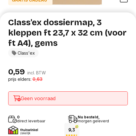
GRATIS CADEAU*
Class'ex dossiermap, 3
kleppen ft 23,7 x 32 cm (voor
ft A4), gems
Class'ex
0,59
incl. BTW
prijs elders:
0,63
Geen voorraad
0
Nu besteld,
direct leverbaar
morgen geleverd