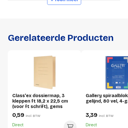
1198
Number
Ecologisch
Ja
GTIN
5411401011987
Gerelateerde Producten
Productformaat
Lengte
320 mm
Breedte
235 mm
Hoogte
3 mm
Gewicht
57 g
Class'ex dossiermap, 3
Gallery spiraalblok
Verpakking
kleppen ft 18,2 x 22,5 cm
gelijnd, 80 vel, 4-
(voor ft schrift), gems
0,59
3,39
incl. BTW
incl. BTW
Per stuk
Direct
Direct