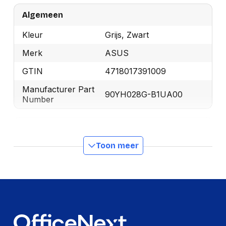
Algemeen
Kleur
Grijs, Zwart
Merk
ASUS
GTIN
4718017391009
Manufacturer Part
90YH028G-B1UA00
Number
Hoofdtelefoon
Toon meer
Impedantie
32 Ω
Diameter van de
50 mm
luidspreker
Logistieke gegevens
Code