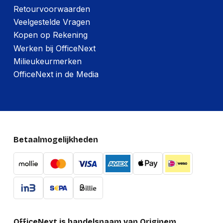
Verpakking
Retourvoorwaarden
Veelgestelde Vragen
Type verpakking
Doos
Kopen op Rekening
Diepte verpakking
271 mm
Werken bij OfficeNext
Hoogte verpakking
125 mm
Milieukeurmerken
OfficeNext in de Media
Breedte verpakking
230 mm
Gewicht verpakking
907 g
Betaalmogelijkheden
OfficeNext is handelsnaam van Originem