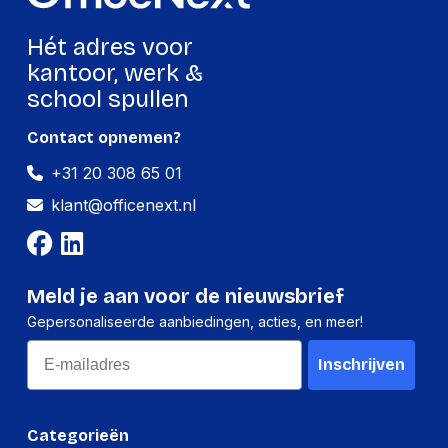
geharmoniseerd
85183000
systeem (HS)
Hét adres voor
kantoor, werk &
school spullen
Microfoon
Microfoontype
Boom
Contact opnemen?
Microphone direction
+31 20 308 65 01
Unidirectioneel
type
klant@officenext.nl
Gevoeligheid
-40 dB
microfoon
Meld je aan voor de nieuwsbrief
Overige specificaties
Gepersonaliseerde aanbiedingen, acties, en meer!
Audio-
Email
7.1 kanalen
uitgangskanalen
Inschrijven
2,5mm-connector
Nee
Categorieën