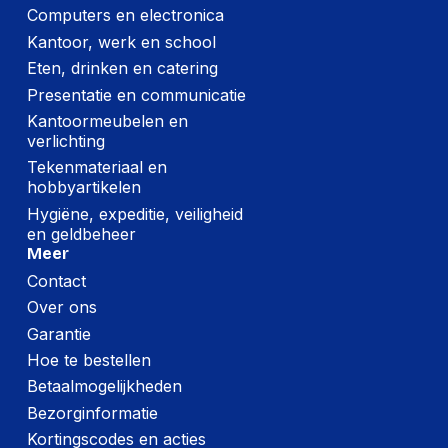
Poorten interfaces
Computers en electronica
Kantoor, werk en school
Connectiviteitstechnologie
Bedraad
Eten, drinken en catering
Bluetooth
Nee
Presentatie en communicatie
Kantoormeubelen en
3,5mm-connector
Ja
verlichting
USB-aansluiting
Nee
Tekenmateriaal en
hobbyartikelen
Hygiëne, expeditie, veiligheid
Prestatie
en geldbeheer
Meer
Draagwijze
Hoofdband
Contact
Headset type
Stereofonisch
Over ons
Type product
Headset
Garantie
Hoe te bestellen
Aanbevolen gebruik
Gamen
Betaalmogelijkheden
Kleurnaam
Gun Metal
Bezorginformatie
Kortingscodes en acties