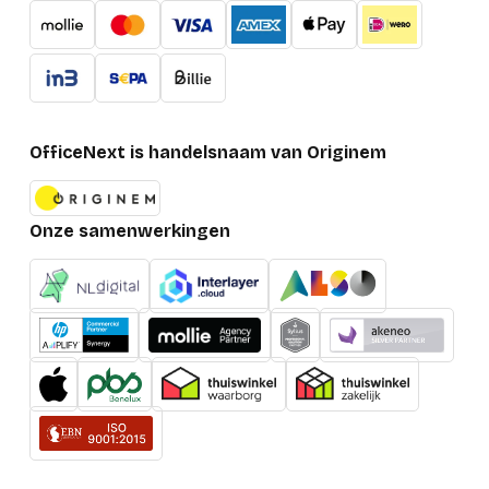
Camera voorzijde
Ja
Voorcamera HD-type
Full HD
Design
OfficeNext is handelsnaam van Originem
Vormfactor
Clamshell
Type product
Laptop
Onze samenwerkingen
Introductie maand
Maart
Eisen aan de omgeving
Maximale
10,500 m
verschepingshoogte
Energie
USB Type-C-
Ja