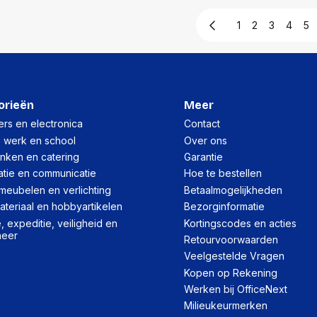
1
2
3
4
5
orieën
Meer
rs en electronica
Contact
, werk en school
Over ons
inken en catering
Garantie
atie en communicatie
Hoe te bestellen
meubelen en verlichting
Betaalmogelijkheden
teriaal en hobbyartikelen
Bezorginformatie
 expeditie, veiligheid en
Kortingscodes en acties
heer
Retourvoorwaarden
Veelgestelde Vragen
Kopen op Rekening
Werken bij OfficeNext
Milieukeurmerken