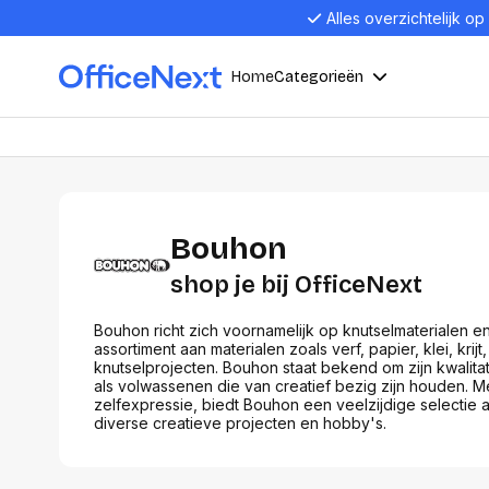
Alles overzichtelijk op
Home
Categorieën
Compu
Computers en electronica
Laptop
Bouhon
Kantoor, werk en school
Laptops
Desktop
shop je bij OfficeNext
Alles in 
Eten, drinken en catering
Barebon
Bouhon richt zich voornamelijk op knutselmaterialen 
assortiment aan materialen zoals verf, papier, klei, k
Alles in L
knutselprojecten. Bouhon staat bekend om zijn kwalita
als volwassenen die van creatief bezig zijn houden. Me
Presentatie en communicatie
Monitor
zelfexpressie, biedt Bouhon een veelzijdige selectie a
diverse creatieve projecten en hobby's.
Computer
Curved M
Kantoormeubelen en verlichting
Display p