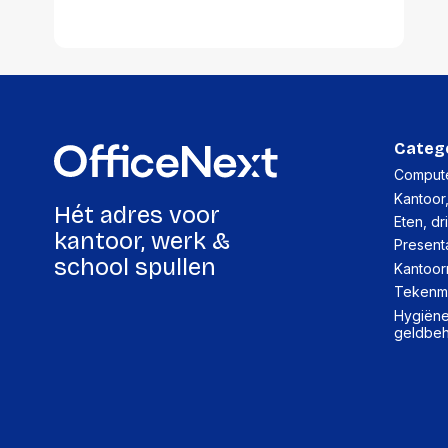
Categ
Compute
Kantoor
Hét adres voor
Eten, dr
kantoor, werk &
Present
school spullen
Kantoor
Tekenma
Hygiëne,
geldbe