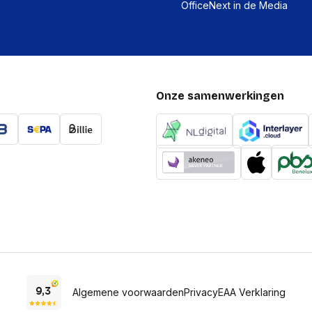
OfficeNext in de Media
Onze samenwerkingen
Algemene voorwaarden
Privacy
EAA Verklaring