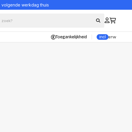
= volgende werkdag thuis
Toegankelijkheid
incl
BTW
Bekijk alle producten
eraccessoires
Bescherming en
onderhoud
ord en muis sets
Portable Powerstations
borden
UPS (Noodstroomvoeding)
Reinigingsproducten
kers
Veiligheidssystemen
s
nsole
Alles in Bescherming en
onderhoud
trollers
ons
ader
Datadragers
n adapters
Hard Disks
tations en Hubs