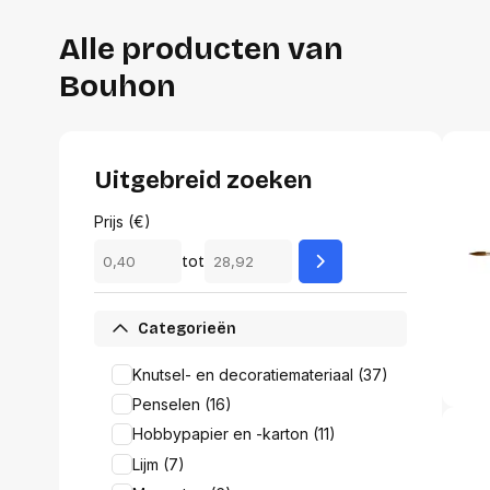
Alles in M
Tekenmateriaal en
Alle producten van
hobbyartikelen
Tablets
Bouhon
Tablets
Hygiëne, expeditie, veiligheid en
Handtek
geldbeheer
Tabletto
Tabletbe
Uitgebreid zoeken
Tablet s
Pencil
Prijs (€)
Pencil ac
tot
Alles in T
Telefon
Categorieën
accesso
Smartpho
Knutsel- en decoratiemateriaal (37)
Smartwat
Penselen (16)
accessor
A/V conf
Hobbypapier en -karton (11)
Apple ka
Lijm (7)
Telecom 