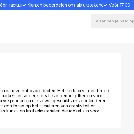
 één factuur
Klanten beoordelen ons als uitstekend
Vóór 17:00 
ters en electronica
s en desktops
Bevestigingssystemen
Comput
en standaards
Toetsenb
Monitorarmen
s
Toetsen
Monitor Standaard
één pc
Muizen
Wandsteun
e PC
Luidspre
en creatieve hobbyproducten. Het merk biedt een breed
Projector plafondsteun
Webcam
rijt, markers en andere creatieve benodigdheden voor
aptops en desktops
tieve producten die zowel geschikt zijn voor kinderen
Monitor plafondsteun
Game co
t een focus op het stimuleren van creativiteit en
Trolleys
Game con
en en displays
an kunst- en knutselmaterialen die ideaal zijn voor
Paalsteun
Microfo
 monitoren
Laptop, tablet en tel-
Laptop l
onitoren
standaard
Kabels e
anels
Monitor en laptop verhoger
Dockings