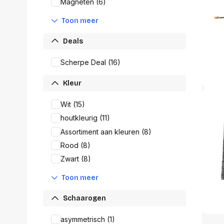
accessoi
Magneten (6)
Alles in T
Toon meer
accessoir
Deals
Headset
accesso
Scherpe Deal (16)
Computer
Koptelef
Kleur
Oortjes
Oorkuss
Wit (15)
Overig a
houtkleurig (11)
Alles in H
accessoir
Assortiment aan kleuren (8)
Rood (8)
Zwart (8)
Toon meer
Schaarogen
asymmetrisch (1)