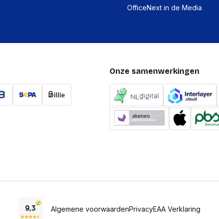
Auto MDI/MDI-X
OfficeNext in de Media
Netwerkstandaard
Ethernet LAN, data-
overdrachtsnelheden
Koperen
ethernetbekabelingste
Onze samenwerkingen
Overige specificati
Snoerlengte
Poorten interfaces
Hostinterface
Microfoon, line-in ingan
Connectiviteitstechnolo
Algemene voorwaarden
Privacy
EAA Verklaring
Prestatie