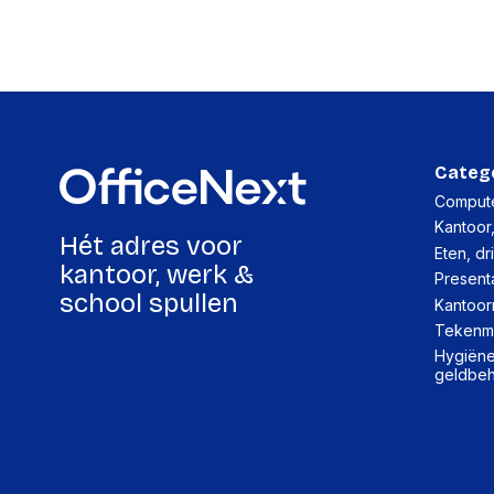
Categ
Compute
Kantoor
Hét adres voor
Eten, dr
kantoor, werk &
Present
school spullen
Kantoor
Tekenma
Hygiëne,
geldbe