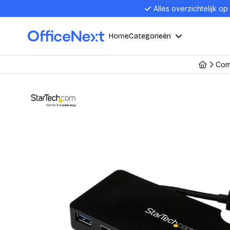
Alles overzichtelijk op
Home
Categorieën
Com
Compu
Computers en electronica
Laptop
Kantoor, werk en school
Laptops
Desktop
Alles in 
Eten, drinken en catering
Barebon
Alles in L
Presentatie en communicatie
Monitor
Computer
Curved M
Kantoormeubelen en verlichting
Display p