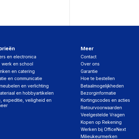
Inhoud van de verp
Meegeleverde drivers
Gebruikershandleiding
Logistieke gegeve
orieën
Meer
rs en electronica
Contact
(Buitenste) hoofdverpa
, werk en school
Over ons
(Buitenste) hoofdverpa
inken en catering
Garantie
atie en communicatie
Hoe te bestellen
(Buitenste) hoofdverpa
meubelen en verlichting
Betaalmogelijkheden
Code geharmoniseerd 
teriaal en hobbyartikelen
Bezorginformatie
 expeditie, veiligheid en
Kortingscodes en acties
heer
Netwerk
Retourvoorwaarden
Veelgestelde Vragen
Full duplex
Kopen op Rekening
Werken bij OfficeNext
Ethernet LAN
Milieukeurmerken