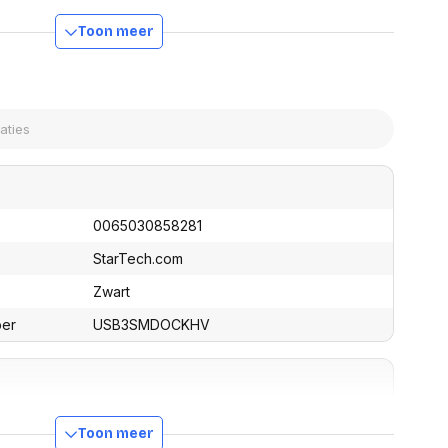
assen
oort - compatibel met IEEE 802.3, 802.3u en 802.3ab
(Point of Sale)
 en 1000BASE-T)
en
Toon meer
Mobiele pinautomaten
rface (5 Gbit/s), achterwaarts compatibel met USB 2.0
Laptoptassen, rugtassen
Alles in Betaaloplossingen POS
s
 tot 2048x1152 (QWXGA)
(Point of Sale)
tgevoerde Mac en Windows laptops of Windows tablets
satie en comfort
face Pro 4 en Surface Book
erd, uitgebreid of primair beeldscherm
en en polssteunen
tenhouders
ermfilters
rm- en
teunen
0065030858281
bordlades
StarTech.com
ions
Zwart
Organisatie en comfort
ber
USB3SMDOCKHV
USB
Toon meer