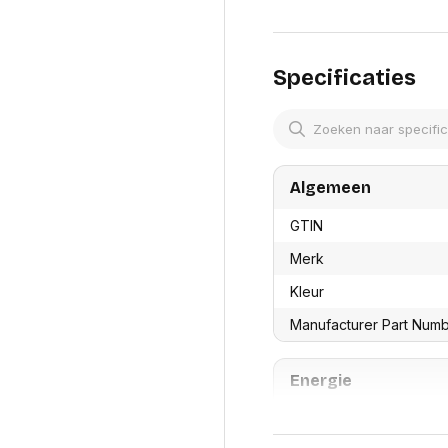
res
Laptopt
Gigabit Ethernet RJ45-p
Beamer accesoires
elefonie en
(10BASE-T, 100BASE-TX
Rugtass
es
Alles in Beamers en accesoires
SuperSpeed USB 3.0-inte
Alles in 
en koffer
Specificaties
Ondersteunt resoluties
s, oortjes en
Netwerk en internet
Compatibel met USB ui
ires
Mesh wifi systemen
Organi
zoals de Microsoft Sur
 headsets
Bedrade routers
Kies voor een geduplice
Muismatt
oons
Draadloze routers
Documen
Netwerk extenders
Algemeen
Beeldsch
ens
Netwerk switches
Voet-, a
ccessoires
Netwerkkaarten
ruggens
GTIN
eadsets, oortjes en
Netwerk transceiver modules
Toetsen
Merk
es
Werkstat
Alles in Netwerk en internet
Kleur
Alles in 
Manufacturer Part Num
Energie
Type stroombron