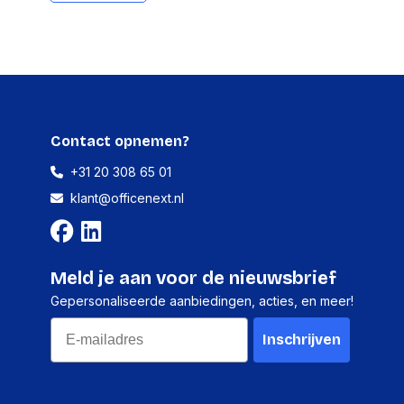
akking
Ja
Ja
ns
Contact opnemen?
+31 20 308 65 01
kking hoogte
309 mm
klant@officenext.nl
kking lengte
448 mm
kking breedte
346 mm
systeem (HS)
84733020
Meld je aan voor de nieuwsbrief
Gepersonaliseerde aanbiedingen, acties, en meer!
Email
Inschrijven
Ja
Ja