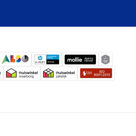
Ja
IEEE 802.3ab, IEEE 802.3u, IEEE 802.3
10, 100, 1000 Mbit/s
10BASE-T, 1000BASE-T, 100BASE-TX
chnologie
es
0.093 m
USB 3.2 Gen 1 (3.1 Gen 1) Type-A
g
Nee
gie
Bedraad