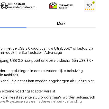
USB Sticks
 computer
Nu besteld,
Geheugenkaarten
maandag geleverd
ires
SSD behuizing
Computeraccessoires
Kaartlezers
Alles in Datadragers
Merk
ter
nenten
Data-opberging
enmodules
Voor CD/DVD
or
Alles in Data-opberging
arten
on met de USB 3.0-poort van uw Ultrabook™ of laptop via
bord
mini-dockThe StarTech.com Advantage
Multimedia
gang, USB 3.0 hub-poort en GbE via slechts één USB 3.0-
r behuizing
Bluetooth Speakers
aarten
Mediaspelers
dere aansluitingen in een reisvriendelijke behuizing
en
DJ Gear
 mobiliteit
ekaarten
Fototoestellen
kabel, die netjes kan worden opgeborgen als u deze niet
schijfstations
Fotoprinter
 Computer componenten
Fotocamera accessoires
 externe voedingsadapter vereist
Alles in Multimedia
ie - De meest recente stuurprogramma's worden automatisch
tassen,
ws®-systemen als een actieve netwerkverbinding
sen en koffers
Betaaloplossingen POS