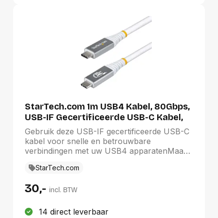
StarTech.com 1m USB4 Kabel, 80Gbps,
USB-IF Gecertificeerde USB-C Kabel,
240W PD, 8K 120Hz/4K 240Hz, DP2.1,
Gebruik deze USB-IF gecertificeerde USB-C
DP80, Thunderbolt 4 Compatibel, USB
kabel voor snelle en betrouwbare
Type-C Kabel
verbindingen met uw USB4 apparatenMaak
een betrouwbare verbinding met USB Type-
StarTech.com
C® (USB4), Thunderbolt™ en PCIe-
apparaten, met snelheden tot 80 Gbps,
30,-
8K/4K-video en 240W Power Delivery. Elke
incl. BTW
connector is met een laser gemarkeerd met
USB4 specificaties, een unieke eigenschap
14 direct leverbaar