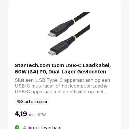
StarTech.com 15cm USB-C Laadkabel,
60W (3A) PD, Dual-Layer Gevlochten
Nylon/TPE Mantel, Robuuste USB
Sluit een USB Type-C apparaat aan op een
Type-C Oplaadkabel, USB 2.0 Fast
USB-C muurlader of hostcomputerLaad je
Charge Kabel
USB-C apparaat snel en efficiënt op met
deze stevige USB-C laadkabel, die tot 60W
StarTech.com
Power Delivery en 3A stroom levert. Dankzij
duidelijke markeringen op beide connectoren
4,19
vind je in één oogopslag de juiste kabel. Geen
incl. BTW
verwarring meer tussen kabels die op elkaar
lijken of ongemarkeerde kabels.Robuust en
4 direct leverbaar