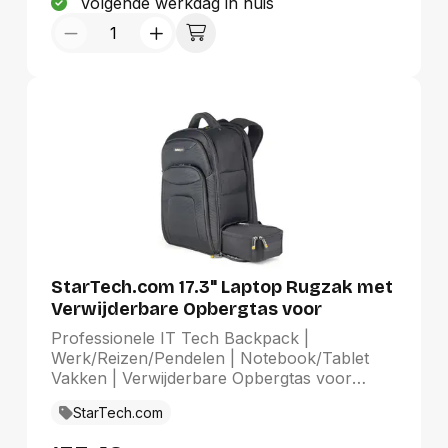
Volgende werkdag in huis
StarTech.com 17.3" Laptop Rugzak met
Verwijderbare Opbergtas voor
Accessoires, Professionele IT Tech
Professionele IT Tech Backpack |
Backpack, Werk/Reizen/Pendelen,
Werk/Reizen/Pendelen | Notebook/Tablet
Ergonomische Computer Tas,
Vakken | Verwijderbare Opbergtas voor
Duurzaam Ballistisch Nylon,
AccessoiresThe StarTech.com Advantage
StarTech.com
Notebook/Tablet Vakken