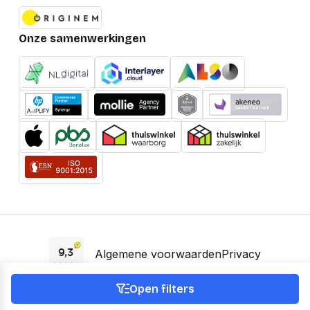
Onze samenwerkingen
Algemene voorwaarden
Privacy
EAA Verklaring
Open filters
© 2026 OfficeNext -
KVK 66895588 -