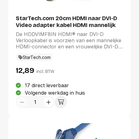
StarTech.com 20cm HDMI naar DVI-D
Video adapter kabel HDMI mannelijk
naar DVI vrouwelijk
De HDDVIMF8IN HDMI® naar DVI-D
Verloopkabel is voorzien van een mannelijke
HDMI-connector en een vrouwelijke DVI-D-
connector en zorgt voor compatibiliteit
StarTech.com
middels een bidirectionele verbinding tussen
HDMI- en DVI-D-apparaten.De HDMI naar
12,89
DVI verloopkabel is 20 cm lang, wat belasting
incl. BTW
op de aansluitingen verlaagt, schade aan de
kabel voorkomt en het risico vermindert dat
17 direct leverbaar
andere nabijgelegen poorten worden
Volgende werkdag in huis
geblokkeerd.De hoogwaardige kabel is
ontworpen en vervaardigd voor een
betrouwbare HDMI-naar-DVI-verbinding en
wordt geleverd met levenslange garantie
door StarTech.com.StarTech.com Voordeel-
De 20cm lange dongle-uitvoering vermindert
de kans dat andere beschikbare poorten