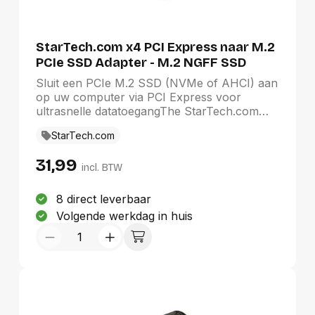
StarTech.com x4 PCI Express naar M.2
PCIe SSD Adapter - M.2 NGFF SSD
(NVMe of AHCI) Adapterkaart
Sluit een PCIe M.2 SSD (NVMe of AHCI) aan
op uw computer via PCI Express voor
ultrasnelle datatoegangThe StarTech.com
Advantage
StarTech.com
31,99
incl. BTW
8 direct leverbaar
Volgende werkdag in huis