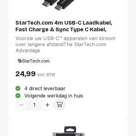
StarTech.com 4m USB-C Laadkabel,
Fast Charge & Sync Type C Kabel,
100W (5A) PD, USB 2.0, USB-IF
Voorzie uw USB-C™ apparaten van stroom
Gecertificeerd - Zwarte USB
over langere afstandThe StarTech.com
Oplaadkabel
Advantage
StarTech.com
24,99
incl. BTW
4 direct leverbaar
Volgende werkdag in huis