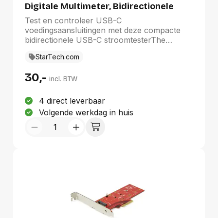
Digitale Multimeter, Bidirectionele
gegarandeerde betrouwbaarheid.NB: USB
Stroom- en Spanningsmeter, Tot 240W
3.0 is ook bekend als USB 3.1 Gen 1 (5
Test en controleer USB-C
PD EPR, Compacte USB-C Kabel en
Gbps).
voedingsaansluitingen met deze compacte
Poort Stroomtester
bidirectionele USB-C stroomtesterThe
StarTech.com Advantage
StarTech.com
30,-
incl. BTW
4 direct leverbaar
Volgende werkdag in huis