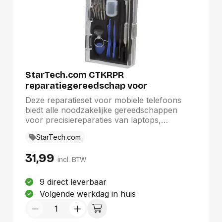
StarTech.com CTKRPR
reparatiegereedschap voor
elektronische apparaten
Deze reparatieset voor mobiele telefoons
biedt alle noodzakelijke gereedschappen
voor precisiereparaties van laptops,
smartphones en tabletsThe StarTech.com
StarTech.com
Advantage
31,99
incl. BTW
9 direct leverbaar
Volgende werkdag in huis