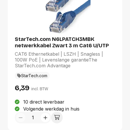
worden geblokkeerd en vermindert de
belasting op de HDMI®/DVI-connectoren-
Zorgt voor een bidirectionele verbinding
tussen HDMI- en DVI-D-apparaten, wat de
wirwar bij het gebruik van meerdere kabels
voorkomt- Met levenslange garantie door
StarTech.com
StarTech.com N6LPATCH3MBK
netwerkkabel Zwart 3 m Cat6 U/UTP
(UTP)
CAT6 Ethernetkabel | LSZH | Snagless |
100W PoE | Levenslange garantieThe
StarTech.com Advantage
StarTech.com
6,39
incl. BTW
10 direct leverbaar
Volgende werkdag in huis