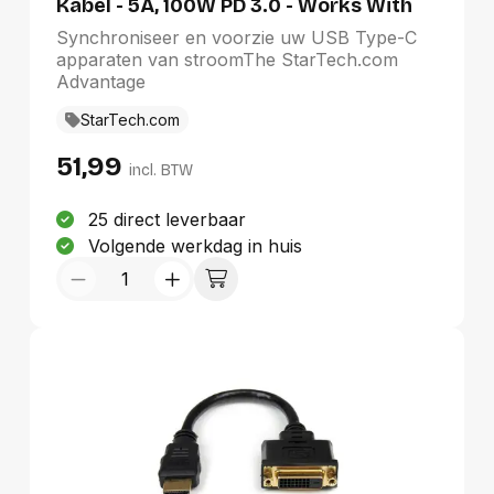
Kabel - 5A, 100W PD 3.0 - Works With
Chromebook Gecertificeerd - USB-IF
Synchroniseer en voorzie uw USB Type-C
Gecertificeerd - M/M - USB 3.0 5Gbps -
apparaten van stroomThe StarTech.com
USB C Laadkabel - USB Type C Kabel
Advantage
StarTech.com
51,99
incl. BTW
25 direct leverbaar
Volgende werkdag in huis