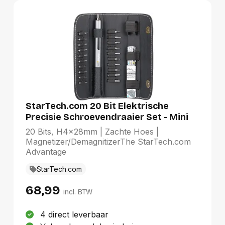
StarTech.com 20 Bit Elektrische
Precisie Schroevendraaier Set - Mini
Schroevendraaier op Batterij voor
20 Bits, H4x28mm | Zachte Hoes |
Laptop, Computer, Tablet, Telefoon &
Magnetizer/DemagnitizerThe StarTech.com
Electronica Reparatie - Magnetisch -
Advantage
Draadloos
StarTech.com
68,99
incl. BTW
4 direct leverbaar