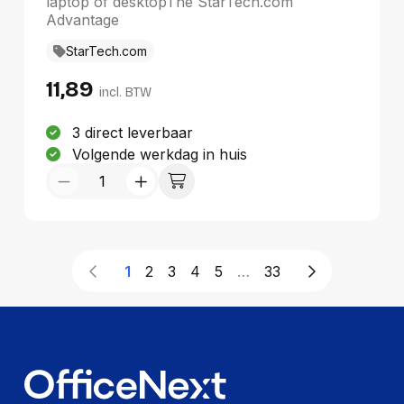
laptop of desktopThe StarTech.com
Advantage
StarTech.com
11,89
incl. BTW
3 direct leverbaar
Volgende werkdag in huis
1
2
3
4
5
…
33