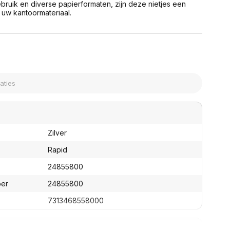
bruik en diverse papierformaten, zijn deze nietjes een
assen
(Point of Sale)
 uw kantoormateriaal.
en
Mobiele pinautomaten
Laptoptassen, rugtassen
Alles in Betaaloplossingen POS
s
(Point of Sale)
satie en comfort
en en polssteunen
tenhouders
ermfilters
rm- en
teunen
bordlades
Zilver
ions
Rapid
Organisatie en comfort
24855800
ber
24855800
7313468558000