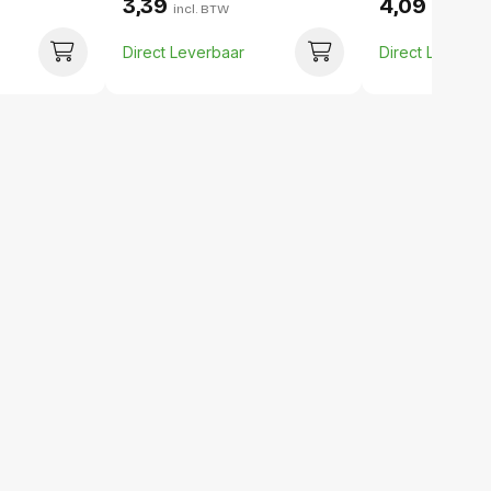
3,39
4,09
incl. BTW
incl. BTW
Direct Leverbaar
Direct Leverba
10 stuks
74 millimeter
75 millimeter
84 millimeter
525 gram
12000 stuks
-
-
-
-