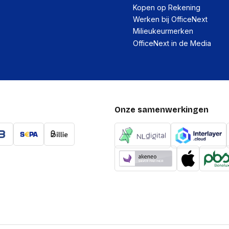
Kopen op Rekening
Werken bij OfficeNext
Milieukeurmerken
OfficeNext in de Media
Onze samenwerkingen