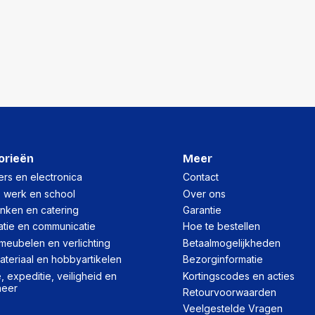
orieën
Meer
rs en electronica
Contact
, werk en school
Over ons
inken en catering
Garantie
atie en communicatie
Hoe te bestellen
meubelen en verlichting
Betaalmogelijkheden
teriaal en hobbyartikelen
Bezorginformatie
 expeditie, veiligheid en
Kortingscodes en acties
heer
Retourvoorwaarden
Veelgestelde Vragen