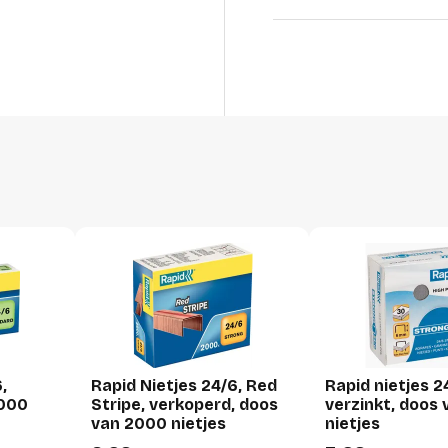
Lengte
Breedte
Hoogte
Gewicht
Verpakking
Per stuk
Hoeveelheid:
Breedte:
Hoogte:
,
Rapid Nietjes 24/6, Red
Rapid nietjes 2
Lengte:
.000
Stripe, verkoperd, doos
verzinkt, doos
Gewicht:
van 2000 nietjes
nietjes