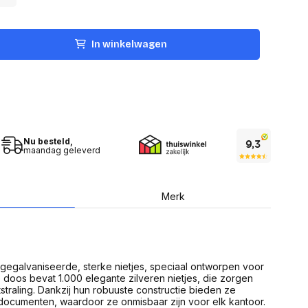
USB Sticks
 computer
Geheugenkaarten
ires
SSD behuizing
Computeraccessoires
In winkelwagen
Kaartlezers
Alles in Datadragers
ter
nenten
Data-opberging
enmodules
Voor CD/DVD
or
Alles in Data-opberging
arten
Nu besteld,
bord
maandag geleverd
Multimedia
r behuizing
Bluetooth Speakers
aarten
Mediaspelers
Merk
en
DJ Gear
ekaarten
Fototoestellen
schijfstations
Fotoprinter
 Computer componenten
Fotocamera accessoires
 gegalvaniseerde, sterke nietjes, speciaal ontworpen voor
Alles in Multimedia
doos bevat 1.000 elegante zilveren nietjes, die zorgen
tassen,
straling. Dankzij hun robuuste constructie bieden ze
sen en koffers
ocumenten, waardoor ze onmisbaar zijn voor elk kantoor.
Betaaloplossingen POS