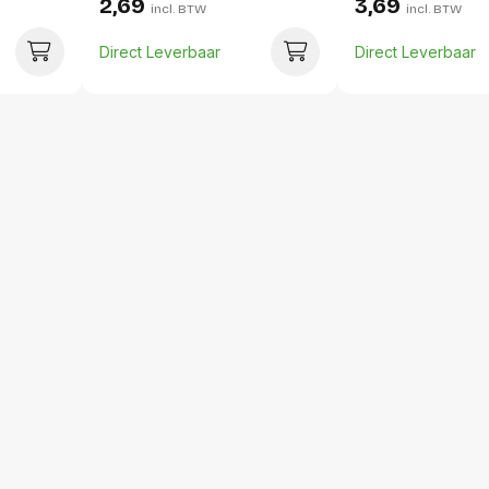
2,69
3,69
incl. BTW
incl. BTW
Per doos
Direct Leverbaar
Direct Leverbaar
Hoeveelheid:
Breedte:
Hoogte:
Lengte:
Gewicht:
Per pallet
Hoeveelheid:
Breedte:
Hoogte:
Lengte:
Gewicht: