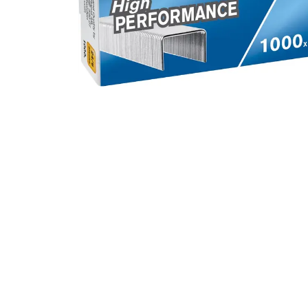
Alles in M
Tekenmateriaal en
hobbyartikelen
Tablets
Tablets
Hygiëne, expeditie, veiligheid en
Handtek
geldbeheer
Tabletto
Tabletbe
Tablet s
Pencil
Pencil ac
Alles in T
Telefon
accesso
Smartpho
Smartwat
accessor
A/V conf
Apple ka
Telecom 