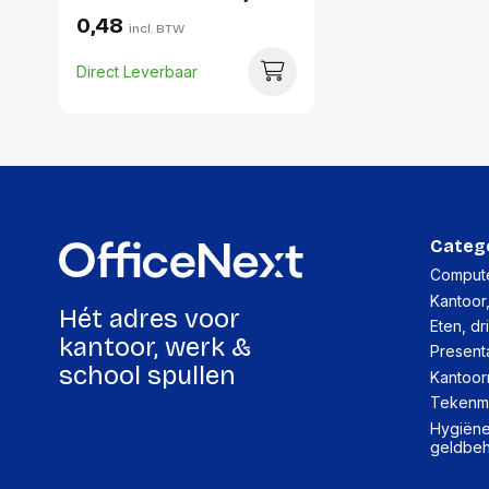
0,48
incl. BTW
Direct Leverbaar
Categ
Compute
Kantoor
Hét adres voor
Eten, dr
kantoor, werk &
Present
school spullen
Kantoor
Tekenma
Hygiëne,
geldbe