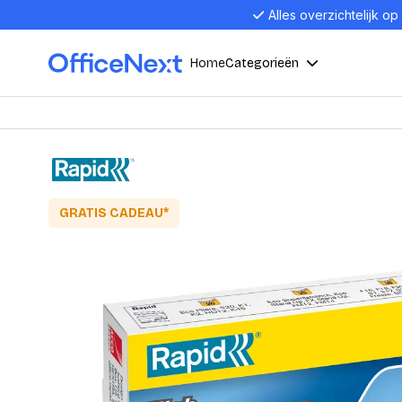
Alles overzichtelijk op
Home
Categorieën
Compu
Computers en electronica
Laptop
Kantoor, werk en school
Laptops
GRATIS CADEAU*
Desktop
Alles in 
Eten, drinken en catering
Barebon
Alles in L
Presentatie en communicatie
Monitor
Computer
Curved M
Kantoormeubelen en verlichting
Display p