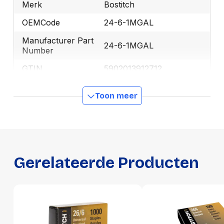
Merk
Bostitch
OEMCode
24-6-1MGAL
Manufacturer Part
24-6-1MGAL
Number
GTIN
5902013912712
Toon meer
Productformaat
Lengte
69 mm
Breedte
38 mm
Hoogte
16 mm
Gerelateerde Producten
Gewicht
52 g
Verpakking