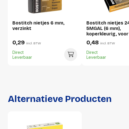
Per stuk
Hoeveelheid:
1 stuk
Bostitch nietjes 6 mm,
Bostitch nietjes 2
Breedte:
38 millimeter
verzinkt
5MGAL (6 mm),
koperkleurig, voor
Hoogte:
16 millimeter
B660, B650, B3100
0,29
0,48
incl. BTW
incl. BTW
B2500, B3000, B..
Lengte:
69 millimeter
Direct
Direct
Gewicht:
52 gram
Leverbaar
Leverbaar
Per doos
Hoeveelheid:
20 stuks
Breedte:
143 millimeter
Alternatieve Producten
Hoogte:
40 millimeter
Lengte:
153 millimeter
Gewicht:
1078 gram