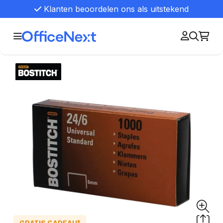
Klanten beoordelen ons als uitstekend