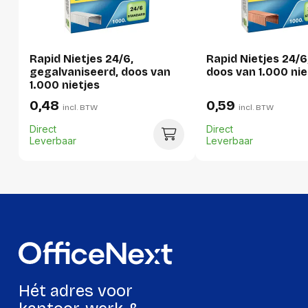
Per stuk
Hoeveelheid:
1 stuk
Rapid Nietjes 24/6,
Rapid Nietjes 24/6
Breedte:
37 millimeter
gegalvaniseerd, doos van
doos van 1.000 nie
1.000 nietjes
Hoogte:
70 millimeter
0,48
0,59
incl. BTW
incl. BTW
Lengte:
75 millimeter
Direct
Direct
Gewicht:
246 gram
Leverbaar
Leverbaar
Per doos
Hoeveelheid:
5 stuks
Breedte:
78 millimeter
Hoogte:
77 millimeter
Lengte:
190 millimeter
Hét adres voor
Gewicht:
1267 gram