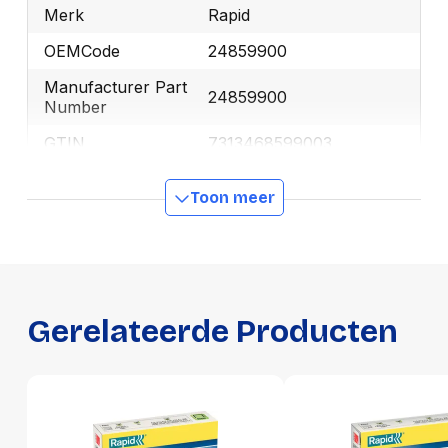
Merk
Rapid
OEMCode
24859900
Manufacturer Part
24859900
Number
GTIN
7313468599003
Toon meer
Productformaat
Lengte
75 mm
Breedte
37 mm
Hoogte
70 mm
Gerelateerde Producten
Gewicht
246 g
Verpakking