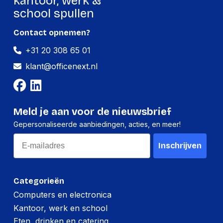
kantoor, werk &
school spullen
Per pallet
Contact opnemen?
Hoeveelheid:
2400 stuks
+31 20 308 65 01
Breedte:
-
klant@officenext.nl
Hoogte:
-
Lengte:
-
Meld je aan voor de nieuwsbrief
Gewicht:
-
Gepersonaliseerde aanbiedingen, acties, en meer!
Email
Inschrijven
Categorieën
Computers en electronica
Kantoor, werk en school
Eten, drinken en catering