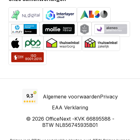
Algemene voorwaarden
Privacy
EAA Verklaring
© 2026 OfficeNext -
KVK 66895588 -
BTW NL856745935B01