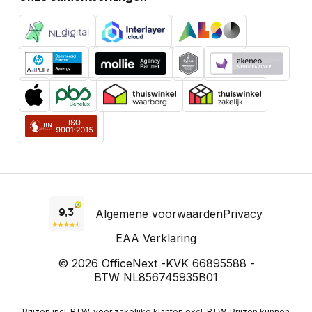
Algemene voorwaarden
Privacy
EAA Verklaring
© 2026 OfficeNext -
KVK 66895588 -
BTW NL856745935B01
Prijzen incl. BTW, voor zakelijke klanten excl. BTW. Prijzen kunnen