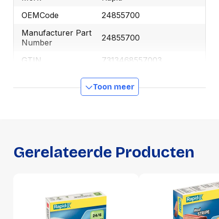
OEMCode
24855700
Manufacturer Part
24855700
Number
GTIN
7313468557003
Toon meer
Productformaat
Lengte
73 mm
Breedte
36 mm
Hoogte
17 mm
Gerelateerde Producten
Gewicht
53 g
Verpakking
Per stuk