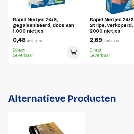
Hoeveelheid:
1 stuk
Rapid Nietjes 24/6,
Rapid Nietjes 24/6
Breedte:
36 millimeter
gegalvaniseerd, doos van
Stripe, verkoperd,
1.000 nietjes
2000 nietjes
Hoogte:
17 millimeter
0,48
2,69
incl. BTW
incl. BTW
Lengte:
73 millimeter
Direct
Direct
Gewicht:
53 gram
Leverbaar
Leverbaar
Per doos
Hoeveelheid:
20 stuks
Breedte:
81 millimeter
Alternatieve Producten
Hoogte:
84 millimeter
Lengte:
143 millimeter
Gewicht:
1014 gram