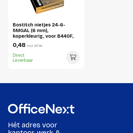
Bostitch nietjes 24-6-
5MGAL (6 mm),
koperkleurig, voor B440F,
B660, B650, B3100, B202,
0,48
incl. BTW
B2500, B3000, B...
Direct
Leverbaar
Hét adres voor
kantoor, werk &