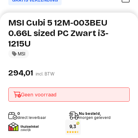
GRATIS VERZENDING
MSI Cubi 5 12M-003BEU
0.66L sized PC Zwart i3-
1215U
MSI
294,01
incl. BTW
Geen voorraad
0
Nu besteld,
direct leverbaar
morgen geleverd