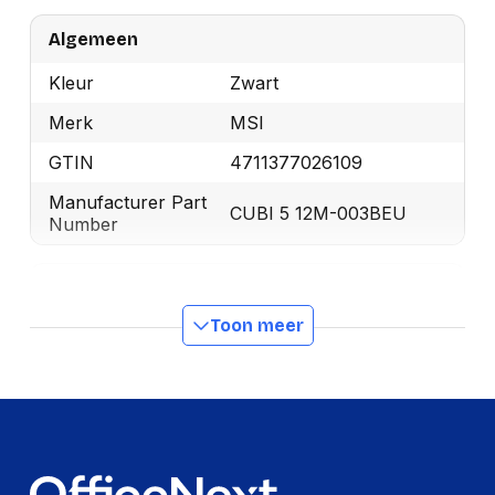
Algemeen
Kleur
Zwart
Merk
MSI
GTIN
4711377026109
Manufacturer Part
CUBI 5 12M-003BEU
Number
Audio
Toon meer
Ingebouwde
Nee
luidsprekers
Certificaten
FCC(Class B)
CB/CE