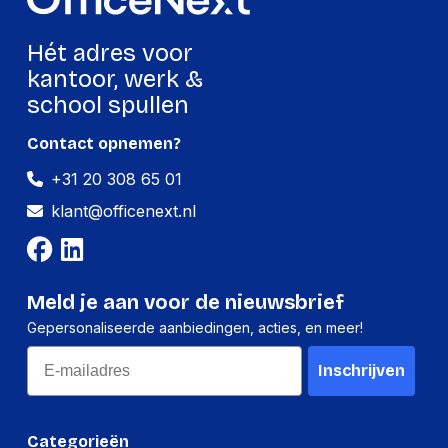
UL(CUL)
Certificering
BSMI
VCCI
Hét adres voor
RCM(C-Tick)
kantoor, werk &
school spullen
Design
Contact opnemen?
Type product
Mini PC barebone
+31 20 308 65 01
Type behuizing
0.66L sized PC
klant@officenext.nl
Kabelslot sleuf type
Kensington
Paneelmontage-
100 x 100 mm
interface
Meld je aan voor de nieuwsbrief
Gepersonaliseerde aanbiedingen, acties, en meer!
VESA-montage
Ja
Email
Bevestigingsmogelijkheid
Inschrijven
Ja
voor kabelslot
Categorieën
Energie