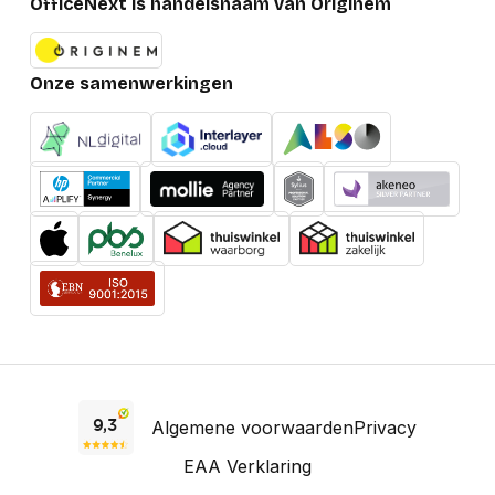
OfficeNext is handelsnaam van Originem
Toetsenbord
Nee
inbegrepen
Onze samenwerkingen
Netwerk
Wifi-standaard
Wi-Fi 6E (802.11ax)
Bluetooth-versie
5.3
WLAN-controller-
Intel Wi-Fi 6E AX211
model
Wi-Fi-standaarden
Wi-Fi 6E (802.11ax)
Wifi
Ja
Bluetooth
Ja
Ethernet LAN
Ja
Algemene voorwaarden
Privacy
EAA Verklaring
Opslagmedia