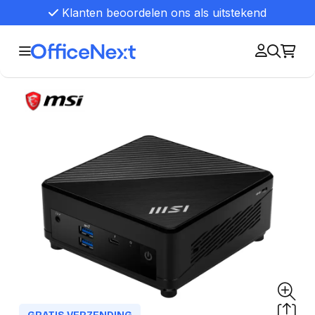
Klanten beoordelen ons als uitstekend