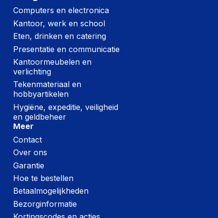
Computers en electronica
Soort voeding
Externe AC-adapter
Kantoor, werk en school
Netvoeding
65 W
Eten, drinken en catering
Presentatie en communicatie
Kantoormeubelen en
Geheugen
verlichting
Geheugen slots type
SO-DIMM
Tekenmateriaal en
hobbyartikelen
Aantal geheugenslots
2
Hygiëne, expeditie, veiligheid
Maximum intern
en geldbeheer
64 GB
geheugen
Meer
Contact
Over ons
Gewicht en omvang
Garantie
Diepte verpakking
506 mm
Hoe te bestellen
Betaalmogelijkheden
Hoogte verpakking
469 mm
Bezorginformatie
Breedte verpakking
221 mm
Kortingscodes en acties