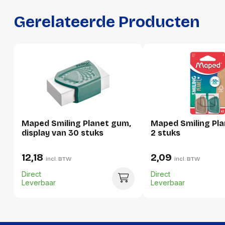
Productformaat
Gerelateerde Producten
Lengte
170 mm
Breedte
75 mm
Hoogte
15 mm
Gewicht
24 g
Verpakking
Maped Smiling Planet gum,
Maped Smiling Pl
display van 30 stuks
2 stuks
Per stuk
Hoeveelheid:
1 stuk
12,18
2,09
incl. BTW
incl. BTW
Breedte:
75 millimeter
Direct
Direct
Leverbaar
Leverbaar
Hoogte:
15 millimeter
Lengte:
170 millimeter