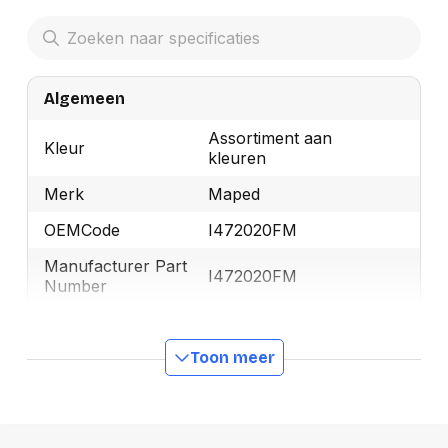
Algemeen
Assortiment aan
Kleur
kleuren
Merk
Maped
OEMCode
I472020FM
Manufacturer Part
I472020FM
Number
Ecologisch
Ja
Toon meer
Schaarlengte
12 cm
GTIN
3154144720205