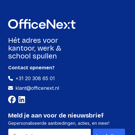
Gewicht:
24 gram
Per doos
Hoeveelheid:
12 stuks
Hét adres voor
Breedte:
110 millimeter
kantoor, werk &
Hoogte:
90 millimeter
school spullen
Lengte:
190 millimeter
Contact opnemen?
Gewicht:
318 gram
+31 20 308 65 01
klant@officenext.nl
Meld je aan voor de nieuwsbrief
Gepersonaliseerde aanbiedingen, acties, en meer!
Email