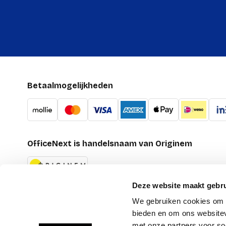
Betaalmogelijkheden
OfficeNext is handelsnaam van Originem
Deze website maakt gebru
We gebruiken cookies om c
bieden en om ons websitev
met onze partners voor so