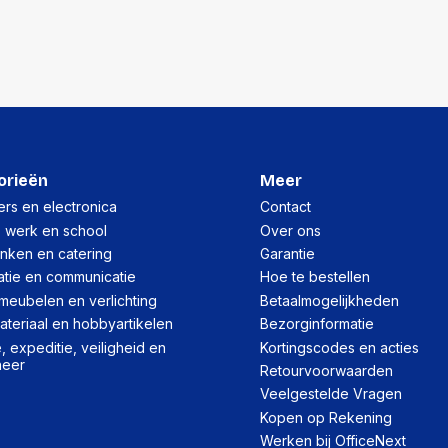
Lengte:
Gewicht:
Per doos
Hoeveelheid:
Breedte:
orieën
Meer
Hoogte:
rs en electronica
Contact
, werk en school
Over ons
Lengte:
inken en catering
Garantie
Gewicht:
atie en communicatie
Hoe te bestellen
meubelen en verlichting
Betaalmogelijkheden
teriaal en hobbyartikelen
Bezorginformatie
 expeditie, veiligheid en
Kortingscodes en acties
heer
Retourvoorwaarden
Veelgestelde Vragen
Kopen op Rekening
Werken bij OfficeNext