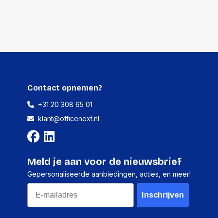
125 millimeter
46 gram
30 stuks
145 millimeter
Contact opnemen?
95 millimeter
+31 20 308 65 01
220 millimeter
klant@officenext.nl
1448 gram
Meld je aan voor de nieuwsbrief
Gepersonaliseerde aanbiedingen, acties, en meer!
Email
Inschrijven