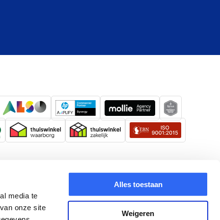
Alles toestaan
al media te
van onze site
Weigeren
 gegevens