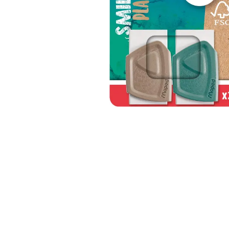
Alles in M
Tekenmateriaal en
hobbyartikelen
Tablets
Tablets
Hygiëne, expeditie, veiligheid en
Handtek
geldbeheer
Tabletto
Tabletbe
Tablet s
Pencil
Pencil ac
Alles in T
Telefon
accesso
Smartpho
Smartwat
accessor
A/V conf
Apple ka
Telecom 