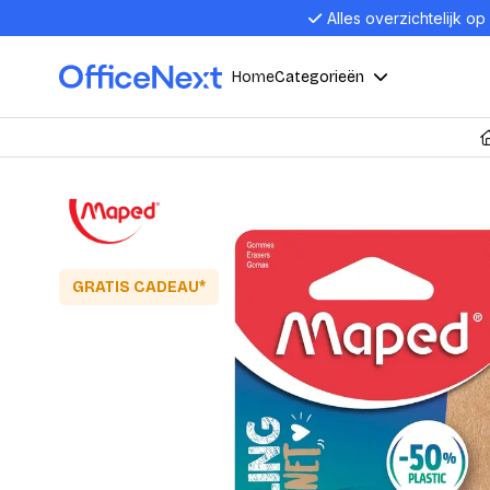
Alles overzichtelijk op
Home
Categorieën
Compu
Computers en electronica
Laptop
Kantoor, werk en school
Laptops
Desktop
GRATIS CADEAU*
Alles in 
Eten, drinken en catering
Barebon
Alles in L
Presentatie en communicatie
Monitor
Computer
Curved M
Kantoormeubelen en verlichting
Display p