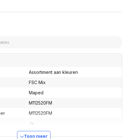
assen
(Point of Sale)
en
Mobiele pinautomaten
Laptoptassen, rugtassen
Alles in Betaaloplossingen POS
s
(Point of Sale)
satie en comfort
en en polssteunen
tenhouders
ermfilters
rm- en
teunen
Assortiment aan kleuren
bordlades
FSC Mix
ions
Organisatie en comfort
Maped
M112520FM
ber
M112520FM
Ja
Ja
Toon meer