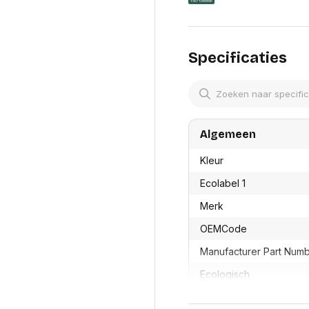
res
Laptopt
Beamer accesoires
elefonie en
Rugtass
es
Alles in Beamers en accesoires
Alles in 
en koffer
Specificaties
s, oortjes en
Netwerk en internet
ires
Mesh wifi systemen
Organi
 headsets
Bedrade routers
Muismatt
oons
Draadloze routers
Documen
Netwerk extenders
Beeldsch
Algemeen
ens
Netwerk switches
Voet-, a
ccessoires
Netwerkkaarten
ruggens
Kleur
eadsets, oortjes en
Netwerk transceiver modules
Toetsen
es
Ecolabel 1
Werkstat
Alles in Netwerk en internet
Alles in 
Merk
OEMCode
Manufacturer Part Num
Ecologisch
In houder/etui