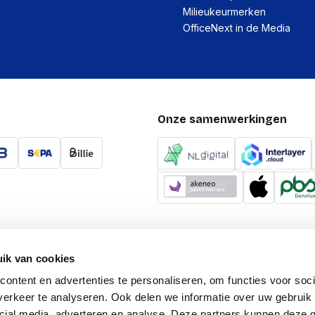
Milieukeurmerken
OfficeNext in de Media
Onze samenwerkingen
ik van cookies
ontent en advertenties te personaliseren, om functies voor soci
erkeer te analyseren. Ook delen we informatie over uw gebruik 
cial media, adverteren en analyse. Deze partners kunnen deze