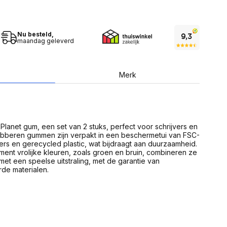
USB Sticks
 computer
Geheugenkaarten
ires
SSD behuizing
Computeraccessoires
Kaartlezers
Nu besteld,
maandag geleverd
Alles in Datadragers
ter
nenten
Data-opberging
Merk
enmodules
Voor CD/DVD
or
Alles in Data-opberging
arten
bord
Multimedia
lanet gum, een set van 2 stuks, perfect voor schrijvers en
r behuizing
Bluetooth Speakers
rubberen gummen zijn verpakt in een beschermetui van FSC-
aarten
ers en gerecycled plastic, wat bijdraagt aan duurzaamheid.
Mediaspelers
en
iment vrolijke kleuren, zoals groen en bruin, combineren ze
DJ Gear
 met een speelse uitstraling, met de garantie van
ekaarten
Fototoestellen
de materialen.
schijfstations
Fotoprinter
 Computer componenten
Fotocamera accessoires
Alles in Multimedia
tassen,
sen en koffers
Betaaloplossingen POS