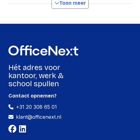
Toon meer
OEMCode
11070023
Manufacturer Part
11070023
Number
Rugbreedte Detail
5 cm
GTIN
4002432105328
Productformaat
Hét adres voor
kantoor, werk &
Lengte
320 mm
school spullen
Breedte
120 mm
Contact opnemen?
Hoogte
120 mm
+31 20 308 65 01
Gewicht
532 g
klant@officenext.nl
Verpakking