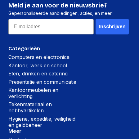
Meld je aan voor de nieuwsbrief
Per stuk
Gepersonaliseerde aanbiedingen, acties, en meer!
Hoeveelheid:
1 stuk
Email
Inschrijven
Breedte:
120 millimeter
Hoogte:
120 millimeter
Categorieën
Lengte:
320 millimeter
Computers en electronica
Kantoor, werk en school
Gewicht:
532 gram
Eten, drinken en catering
Presentatie en communicatie
Per doos
Kantoormeubelen en
Hoeveelheid:
5 stuks
verlichting
Tekenmateriaal en
Breedte:
105 millimeter
hobbyartikelen
Hoogte:
330 millimeter
Hygiëne, expeditie, veiligheid
en geldbeheer
Lengte:
545 millimeter
Meer