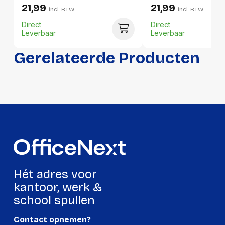
Hoogte
120 mm
21,99
21,99
incl. BTW
incl. BTW
Gewicht
532 g
Direct
Direct
Leverbaar
Leverbaar
Verpakking
Gerelateerde Producten
Per stuk
Hoeveelheid:
1 stuk
Breedte:
120 millimeter
Hoogte:
120 millimeter
Lengte:
320 millimeter
Hét adres voor
Gewicht:
532 gram
kantoor, werk &
school spullen
Per doos
Contact opnemen?
Hoeveelheid:
10 stuks