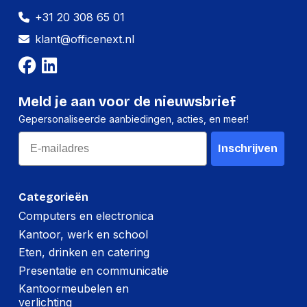
+31 20 308 65 01
Breedte:
105 millimeter
klant@officenext.nl
Hoogte:
330 millimeter
Lengte:
545 millimeter
Gewicht:
2740 gram
Meld je aan voor de nieuwsbrief
Gepersonaliseerde aanbiedingen, acties, en meer!
Email
Inschrijven
Categorieën
Computers en electronica
Kantoor, werk en school
Eten, drinken en catering
Presentatie en communicatie
Kantoormeubelen en
verlichting