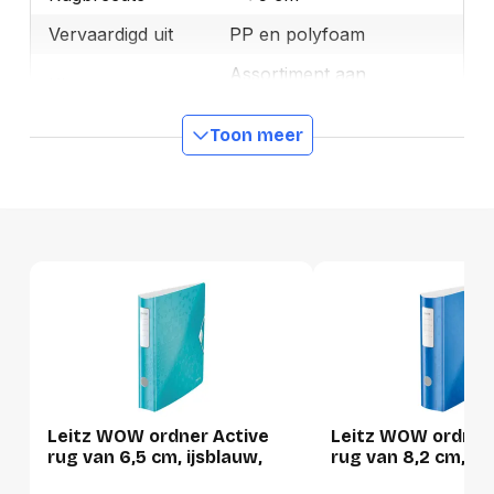
Vervaardigd uit
PP en polyfoam
Assortiment aan
Kleur
kleuren
Toon meer
Merk
Leitz
OEMCode
11070099
Manufacturer Part
11070099
Number
Rugbreedte Detail
5 cm
GTIN
4002432105380
Productformaat
Lengte
320 mm
Leitz WOW ordner Active
Leitz WOW ordner
rug van 6,5 cm, ijsblauw,
rug van 8,2 cm, b
Breedte
120 mm