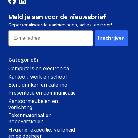
Verpakking
Meld je aan voor de nieuwsbrief
Per stuk
Gepersonaliseerde aanbiedingen, acties, en meer!
Hoeveelheid:
1 stuk
Email
Inschrijven
Breedte:
185 millimeter
Hoogte:
15 millimeter
Categorieën
Lengte:
235 millimeter
Computers en electronica
Kantoor, werk en school
Gewicht:
364 gram
Eten, drinken en catering
Presentatie en communicatie
Per doos
Kantoormeubelen en
Hoeveelheid:
4 stuks
verlichting
Tekenmateriaal en
Breedte:
190 millimeter
hobbyartikelen
Hoogte:
60 millimeter
Hygiëne, expeditie, veiligheid
en geldbeheer