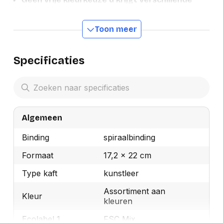
kleuren toegestuurd!
Milieu keurmerken
Toon meer
Specificaties
Algemeen
Binding
spiraalbinding
Formaat
17,2 x 22 cm
Type kaft
kunstleer
Assortiment aan
Kleur
kleuren
Ecolabel 1
FSC Mix