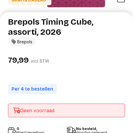
GRATIS CADEAU*
Brepols Timing Cube,
assorti, 2026
Brepols
79,99
incl. BTW
Per 4 te bestellen
Geen voorraad
0
Nu besteld,
direct leverbaar
dinsdag geleverd