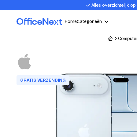
Alles overzichtelijk op
Home
Categorieën
Computer
Compu
Computers en electronica
Laptop
Kantoor, werk en school
Laptops
Desktop
GRATIS VERZENDING
Alles in 
Eten, drinken en catering
Barebon
Alles in L
Presentatie en communicatie
Monitor
Computer
Curved M
Kantoormeubelen en verlichting
Display p