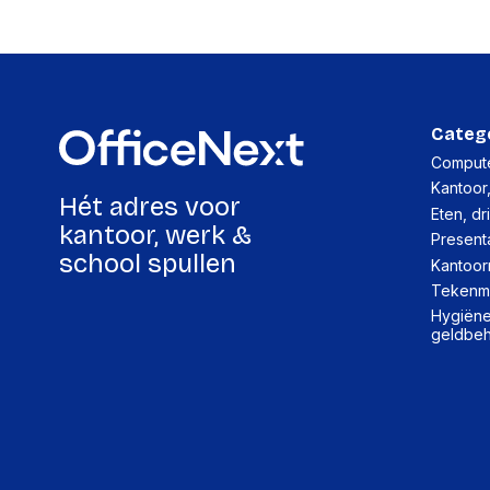
Categ
Compute
Kantoor
Hét adres voor
Eten, dr
kantoor, werk &
Present
school spullen
Kantoor
Tekenma
Hygiëne,
geldbe