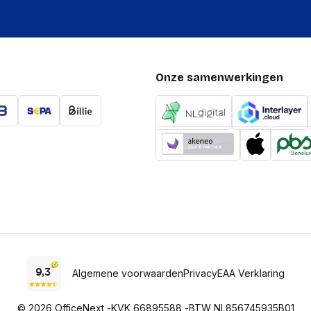
Pixeldichtheid
Beeldscherm vorm
Oleofobe coating
Onze samenwerkingen
HDR-ondersteuning
Beeldschermdiagonaal
Schermhelderheid (min
Type beeldschermglas
Vingerafdrukbestendig
Afgeronde schermhoe
Maximale refresh snelh
Merkspecifieke techno
Algemene voorwaarden
Privacy
EAA Verklaring
Maximale schermhelderh
© 2026 OfficeNext -
KVK 66895588 -
BTW NL856745935B01