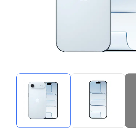
Alles in M
Tekenmateriaal en
hobbyartikelen
Tablets
Tablets
Hygiëne, expeditie, veiligheid en
Handtek
geldbeheer
Tabletto
Tabletbe
Tablet s
Pencil
Pencil ac
Alles in T
Telefon
accesso
Smartpho
Smartwat
accessor
A/V conf
Apple ka
Telecom 