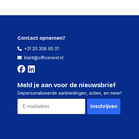
ber
MG2P4ZD/A?AT
lles moeiteloos voor elkaar.
icht. Verrassend sterk
era aan de voorkant. Alles beter in beeld. Slimmere
veel meer
Geen abonnement
era. Twee geavanceerde camera’s in één. Superhoge
Contact opnemen?
terij die de hele dag meegaat. Pro, dun verpakt
+31 20 308 65 01
agische beleving
klant@officenext.nl
Lithium-Ion (Li-Ion)
dige features waarmee alles nog makkelijker gaat. Van
AI.
ijd
27 h
deo
22 h
Meld je aan voor de nieuwsbrief
Gepersonaliseerde aanbiedingen, acties, en meer!
Email
Inschrijven
2736 x 1260 Pixels
1,000 cd_m2
OLED