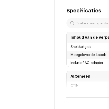
res
altijd perfecte shot zonde
Laptopt
Beamer accesoires
camera aan de voorkant he
elefonie en
Rugtass
Slimmere groepsselfies, g
Specificaties
es
Alles in Beamers en accesoires
achterkant met Dual Captu
Alles in 
en koffer
A19 Pro chip & ios 26. P
s, oortjes en
Netwerk en internet
ires
De A19 Pro is de meest eff
Mesh wifi systemen
Organi
betere constante prestatie
 headsets
Bedrade routers
design. Van apple intellig
Muismatt
Inhoud van de verp
oons
is de ios 26 verfijnd, ve
Draadloze routers
Documen
aanpasbare achtergronden
Netwerk extenders
Beeldsch
Snelstartgids
veel meer.
ens
Netwerk switches
Voet-, a
ccessoires
Netwerkkaarten
Meegeleverde kabels
ruggens
Betere verbindingen. S
eadsets, oortjes en
Netwerk transceiver modules
Toetsen
Profiteer van hogere snel
Inclusief AC-adapter
es
bluetooth 6, plus esim. Met
Werkstat
Alles in Netwerk en internet
betere beveiliging en de be
Alles in 
je geen mobiel netwerk of 
Algemeen
en bij een ernstig auto-on
Bovendien brengt de iphon
niveau.
GTIN
Laadt snel op en gaat l
Merk
De batterij gaat makkelijk
Kleur
minuten is de batterij wee
voor Apple intelligence en 