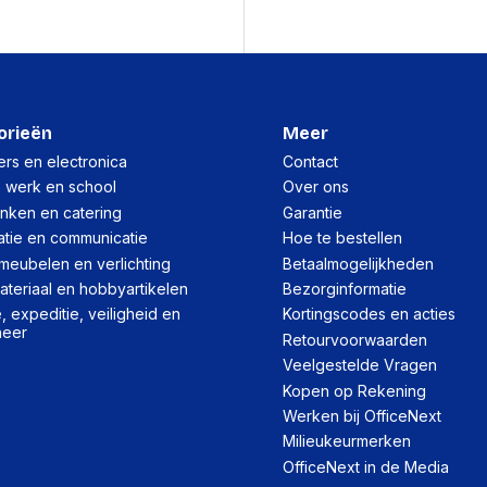
Manufacturer Part Num
zien wie je bent en krijg a
Verbluffend dun. Vederl
Aanmelding
Nieuwe Center Stage-cam
groeps­selfies. En nog 
Abonnementstype
48-MP Fusion Hoofdcam
orieën
Meer
resolutie is standaard
rs en electronica
Contact
A19 Pro-chip en een bat
Accubatterij
, werk en school
Over ons
iOS 26. Nieuwe look. M
Batterijtechnologie
inken en catering
Garantie
Apple Intelligence. Han
beeldcreatie tot visuele 
atie en communicatie
Hoe te bestellen
Continue video-afspeelt
meubelen en verlichting
Betaalmogelijkheden
Continue afspeeltijd vi
teriaal en hobbyartikelen
Bezorginformatie
(gestreamd)
 expeditie, veiligheid en
Kortingscodes en acties
heer
Retourvoorwaarden
Beeldscherm
Veelgestelde Vragen
Kopen op Rekening
Beeldscherm Resolutie
Werken bij OfficeNext
Helderheid
Milieukeurmerken
OfficeNext in de Media
Soort paneel