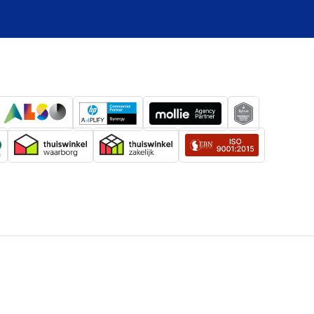
460 ppi
Flat
Ja
Ja
6.5 in
)
1 cd_m2
Ceramic Shield 2
Ja
ken
Ja
eid
120 Hz
Altijd-aan scherm, Dynamic Island,
logieën
Haptische aanraking, ProMotion, True
Tone, Brede kleur (P3)
eid (buiten)
3,000 cd_m2