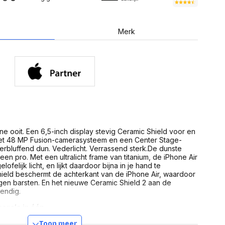
USB Sticks
 computer
Geheugenkaarten
ires
SSD behuizing
Computeraccessoires
Merk
Kaartlezers
Alles in Datadragers
ter
nenten
Data-opberging
enmodules
Voor CD/DVD
or
Alles in Data-opberging
arten
bord
Multimedia
r behuizing
ne ooit. Een 6,5-inch display stevig Ceramic Shield voor en
Bluetooth Speakers
aarten
 het 48 MP Fusion-camerasysteem en een Center Stage-
Mediaspelers
rbluffend dun. Vederlicht. Verrassend sterk.De dunste
en
DJ Gear
een pro. Met een ultralicht frame van titanium, de iPhone Air
ekaarten
Fototoestellen
felijk licht, en lijkt daardoor bijna in je hand te
schijfstations
ield beschermt de achterkant van de iPhone Air, waardoor
Fotoprinter
egen barsten. En het nieuwe Ceramic Shield 2 aan de
 Computer componenten
Fotocamera accessoires
endig.
Alles in Multimedia
tassen,
ra’s in één
sen en koffers
rasysteem met 2x zoom van optische kwaliteit maak je
Betaaloplossingen POS
Toon meer