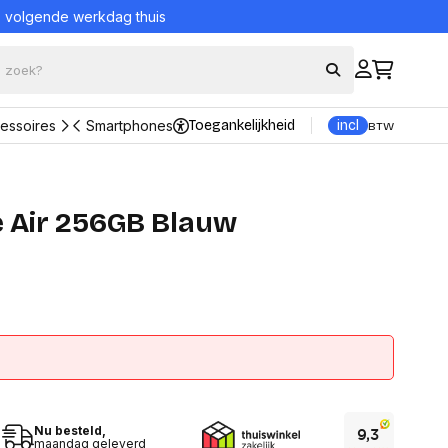
= volgende werkdag thuis
essoires
Smartphones
Toegankelijkheid
incl
BTW
Bekijk alle producten
eraccessoires
Bescherming en
e Air 256GB Blauw
onderhoud
ord en muis sets
Portable Powerstations
borden
UPS (Noodstroomvoeding)
Reinigingsproducten
kers
Veiligheidssystemen
s
nsole
Alles in Bescherming en
onderhoud
trollers
ons
ader
Datadragers
n adapters
Hard Disks
Nu besteld,
tations en Hubs
maandag geleverd