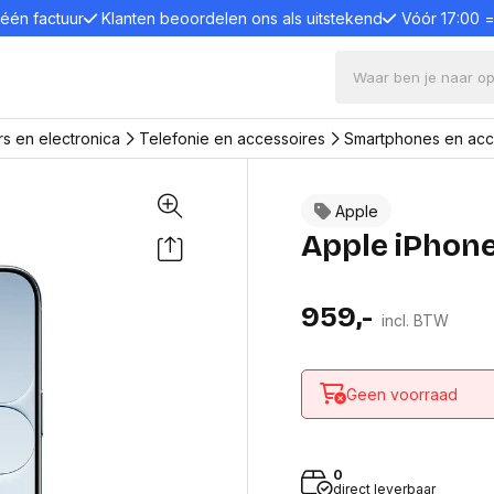
 één factuur
Klanten beoordelen ons als uitstekend
Vóór 17:00 
s en electronica
Telefonie en accessoires
Smartphones en acc
ters en electronica
Apple
s en desktops
Bevestigingssystemen
Comput
Apple iPhon
en standaards
Toetsenb
Monitorarmen
s
Toetsen
Monitor Standaard
één pc
Muizen
959,-
incl. BTW
Wandsteun
e PC
Luidspre
Projector plafondsteun
Webcam
aptops en desktops
Monitor plafondsteun
Game co
Trolleys
Geen voorraad
Game con
en en displays
Paalsteun
Microfo
 monitoren
Laptop, tablet en tel-
Laptop l
onitoren
standaard
Kabels e
0
anels
Monitor en laptop verhoger
Dockings
direct leverbaar