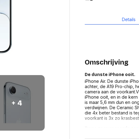
Bevestigingssystemen
onitoren en displays
Overige
toebehoren
accesso
Alles in Bevestigingssystemen
Alles in 
 en accessoires
Details
en standaards
Compu
eningpads
Printers en scanners
compo
etsenborden
Multifunctionele inkjetprinters
huizing
Geheug
Multifunctionele laserprinters
creenprotectors
process
Grootformaat printers
Videoka
Omschrijving
Laserprinters
cessoires
Moeder
Inkjetprinters
Koeling
ablets en accessoires
De dunste iPhone ooit.
Dot matrix printers
Compute
iPhone Air. De dunste iPho
Toebehoren voor printers
Geluidsk
achter, de A19 Pro-chip,
ie en
Scanners
camera aan de voorkant.Ve
Voeding
ires
Transparanten
iPhone ooit, en in de kern 
Interfac
+ 4
is maar 5,6 mm dun en ongelo
Toebehoren voor 3D
nes en accessoires
Optische 
verdwijnen. De Ceramic Sh
printers
ches en
die 4x beter bestand is t
Alles in
ies
Alles in Printers en scanners
voorkant is 3x zo krasbest
erence
bels
Laptop
Twee geavanceerde came
Beamers en accesoires
rugtas
overige
Met de 48 MP Fusion-came
Beamer