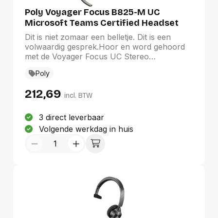
Poly Voyager Focus B825-M UC
Microsoft Teams Certified Headset
Dit is niet zomaar een belletje. Dit is een
volwaardig gesprek.Hoor en word gehoord
met de Voyager Focus UC Stereo
Bluetooth®-headset. Schakel eenvoudig
Poly
tussen pc en smartphone en tussen werk en
ontspanning en ervaar een rijk en
212,69
meeslepend stereogeluid en actieve
incl. BTW
ruisonderdrukking. Deze headset is speciaal
ontworpen zodat jij je kunt concentreren op
3 direct leverbaar
je werk en niet op de chaos om je heen.
Volgende werkdag in huis