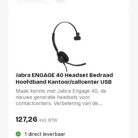
Jabra ENGAGE 40 Headset Bedraad
Hoofdband Kantoor/callcenter USB
Type-C / USB Type-A
Maak kennis met Jabra Engage 40, de
nieuwe generatie headsets voor
contactcenters. Verbetering van de
klanttevredenheid ligt nu in jouw handen.
Onze Engage+-software biedt intelligente
127,26
incl. BTW
gespreksinformatie in realtime, zodat je
agents effectievere gesprekken kunnen
voeren en klanten een betere ervaring
1 direct leverbaar