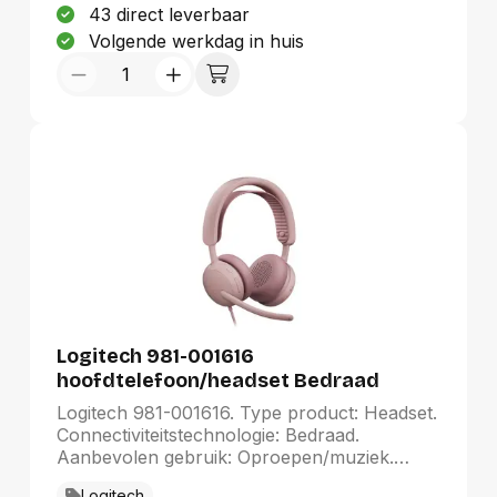
43 direct leverbaar
Volgende werkdag in huis
Logitech 981-001616
hoofdtelefoon/headset Bedraad
Hoofdband Oproepen/muziek USB
Logitech 981-001616. Type product: Headset.
Type-C / USB Type-A Roze
Connectiviteitstechnologie: Bedraad.
Aanbevolen gebruik: Oproepen/muziek.
Frequentiebereik koptelefoon: 20 - 20000
Logitech