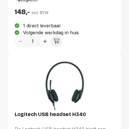
Hz. Snoerlengte: 1,9 m. Gewicht: 223,5 g.
Kleur van het product: Roze
148,-
incl. BTW
1 direct leverbaar
Volgende werkdag in huis
Logitech USB headset H340