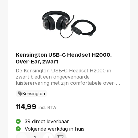
Kensington USB-C Headset H2000,
Over-Ear, zwart
De Kensington USB-C Headset H2000 in
zwart biedt een ongeëvenaarde
luisterervaring met zijn comfortabele over-
ear ontwerp. De USB-C verbinding en
Kensington
aanpasbare hoofdband zorgen voor
langdurig gebruik zonder ongemak. Geniet
114,99
van extra comfort dankzij de zachte
incl. BTW
oorkussens. De volumeregeling en
schakelaar op de kabel zijn eenvoudig te
39 direct leverbaar
bedienen, terwijl de 1,8 meter lange kabel
Volgende werkdag in huis
voldoende bewegingsvrijheid biedt, perfect