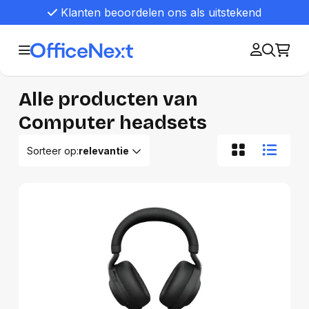
Klanten beoordelen ons als uitstekend
Alle producten van
Computer headsets
Sorteer op:
relevantie
Relevantie
Van A tot Z
Van Z tot A
Nieuwste eerst
Oudste eerst
Goedkoopste eerst