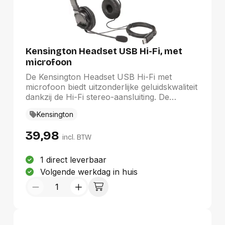
Kensington Headset USB Hi-Fi, met
microfoon
De Kensington Headset USB Hi-Fi met
microfoon biedt uitzonderlijke geluidskwaliteit
dankzij de Hi-Fi stereo-aansluiting. De
aanpasbare hoofdband en de 1,8 meter
Kensington
lange kabel zorgen voor comfort en
flexibiliteit, ideaal voor langdurig gebruik. Met
39,98
zijn elegante zwarte kleur voegt deze
incl. BTW
headset een stijlvolle touch toe aan uw setup.
Geschikt voor zowel professioneel gebruik
1 direct leverbaar
als ontspanning, is deze headset een
Volgende werkdag in huis
waardevolle aanvulling op uw
computeraccessoires.