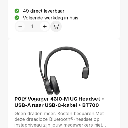
hybride ANC van wereldformaat* en
revolutionaire Jabra Air Comfort technologie
49 direct leverbaar
transformeert de Evolve2 65 Flex je hybride
Volgende werkdag in huis
werkdag, zodat jij overal comfortabel werkt,
zonder je concentratie te verliezen.
POLY Voyager 4310-M UC Headset +
USB-A naar USB-C-kabel + BT700
dongle
Geen draden meer. Kosten besparen.Met
deze draadloze Bluetooth®-headset op
instapniveau zijn jouw medewerkers niet