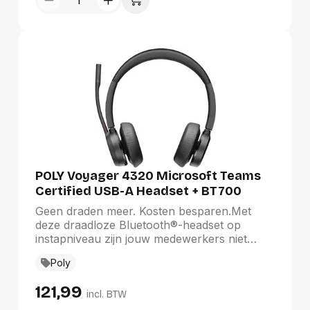
voor zowel werk als ontspanning.
POLY Voyager 4320 Microsoft Teams
Certified USB-A Headset + BT700
dongle
Geen draden meer. Kosten besparen.Met
deze draadloze Bluetooth®-headset op
instapniveau zijn jouw medewerkers niet
langer aan hun bureau gekluisterd. Maak
Poly
kennis met de Voyager 4300 UC-serie. Dit is
alles wat jouw teams nodig hebben om
121,99
productief te blijven en verbinding te maken
incl. BTW
met hun apparaten, zowel thuis als op