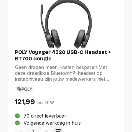
POLY Voyager 4320 USB-C Headset +
BT700 dongle
Geen draden meer. Kosten besparen.Met
deze draadloze Bluetooth®-headset op
instapniveau zijn jouw medewerkers niet
langer aan hun bureau gekluisterd. Maak
POLY
kennis met de Voyager 4300 UC-serie. Dit is
alles wat jouw teams nodig hebben om
121,99
productief te blijven en verbinding te maken
incl. BTW
met hun apparaten, zowel thuis als op
kantoor.
70 direct leverbaar
Volgende werkdag in huis