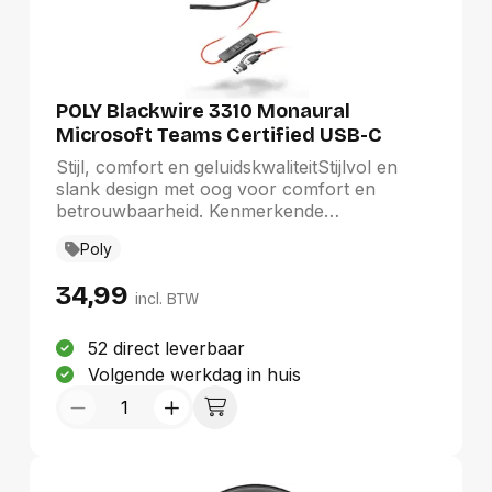
POLY Blackwire 3310 Monaural
Microsoft Teams Certified USB-C
Headset + USB-C/A adapter
Stijl, comfort en geluidskwaliteitStijlvol en
slank design met oog voor comfort en
betrouwbaarheid. Kenmerkende
geluidskwaliteit van Poly zodat je verzekerd
Poly
bent van goed geluid. En intuïtieve en
eenvoudige functies zodat elke gebruiker
34,99
snel verbinding kan maken met het apparaat
incl. BTW
van zijn of haar voorkeur.
52 direct leverbaar
Volgende werkdag in huis