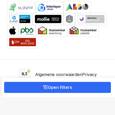
Algemene voorwaarden
Privacy
EAA Verklaring
Open filters
© 2026 OfficeNext -
KVK 66895588 -
BTW NL856745935B01
Prijzen incl. BTW, voor zakelijke klanten excl. BTW. Prijzen kunnen
wijzigen.