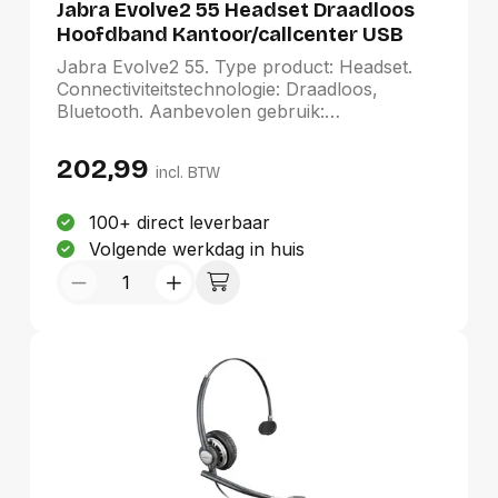
Jabra Evolve2 55 Headset Draadloos
Hoofdband Kantoor/callcenter USB
Type-C Bluetooth
Jabra Evolve2 55. Type product: Headset.
Connectiviteitstechnologie: Draadloos,
Bluetooth. Aanbevolen gebruik:
Kantoor/callcenter. Frequentiebereik
koptelefoon: 20 - 20000 Hz. Aansluitbereik:
202,99
incl. BTW
30 m. Gewicht: 130 g
100+ direct leverbaar
Volgende werkdag in huis