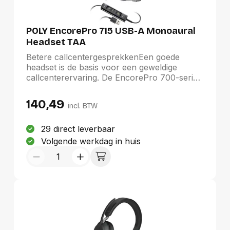
POLY EncorePro 715 USB-A Monoaural
Headset TAA
Betere callcentergesprekkenEen goede
headset is de basis voor een geweldige
callcenterervaring. De EncorePro 700-serie
biedt uitstekende noisecancelling voor
nauwkeurige spraakinteracties en minder
140,49
incl. BTW
herhalingen. Zo voelen de beller en jouw
medewerker zich gehoord en veilig.
29 direct leverbaar
Volgende werkdag in huis