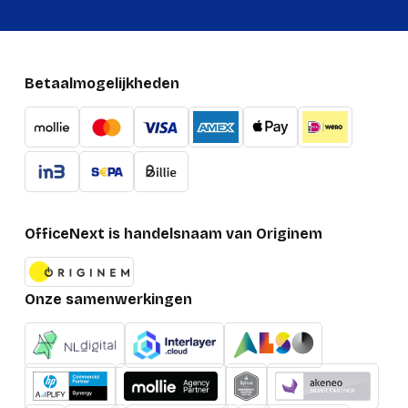
Bedieningstoetsen
Volume -, Oproep
beantwoorden/beëindigen
Land van herkomst
Mexico, China
Betaalmogelijkheden
SoundGuard
Gehoorbeschermingstechnologieën
DIGITAL
Signaal/ruis-
90 dB
verhouding
Verpakking
OfficeNext is handelsnaam van Originem
Diepte verpakking
56 mm
Hoogte verpakking
207 mm
Onze samenwerkingen
Breedte verpakking
185 mm
Gewicht verpakking
242 g