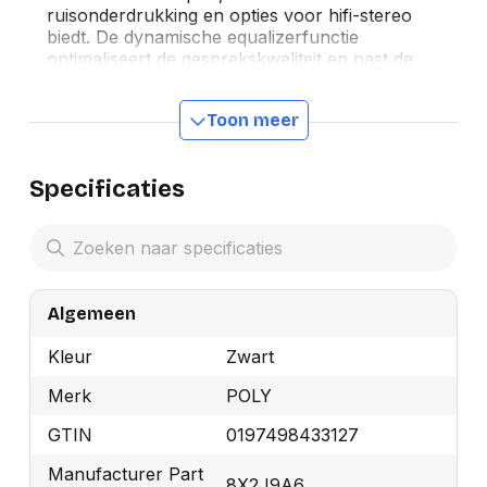
ruisonderdrukking en opties voor hifi-stereo
biedt. De dynamische equalizerfunctie
optimaliseert de gesprekskwaliteit en past de
instellingen automatisch aan voor multimedia.
Ideaal voor het beheren van gesprekken op je
Toon meer
pc, mobiele telefoon of tablet, gecombineerd met
het comfort en de duurzaamheid van een
headset met snoer voor nog meer flexibiliteit.
Specificaties
Deze headset heeft een lichtgewicht metalen
hoofdbeugel voor duurzaamheid en een
verstelbare pasvorm. De kunstleren oorkussens
kunnen worden gedraaid voor optimaal
draaggemak.
Algemeen
Kleur
Zwart
Merk
POLY
GTIN
0197498433127
Manufacturer Part
8X2J9A6