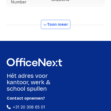
Number
Hoofdtelefoon
Toon meer
Positie speakers
Supraaural
koptelefoon
Ruisonderdrukking
Ja
Impedantie
32 Ω
Gevoeligheid
90 dB
koptelefoon
Diameter van de
28 mm
Hét adres voor
luidspreker
kantoor, werk &
school spullen
Inhoud van de verpakking
Contact opnemen?
Oorkussenmateriaal
Polyurethaan (PU)
+31 20 308 65 01