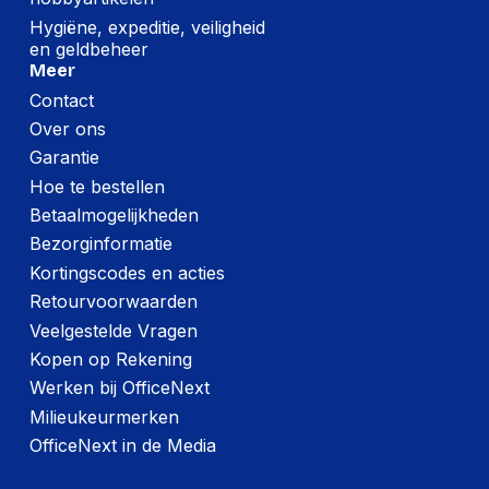
Connectiviteitstechnologie
Bedraad
Hygiëne, expeditie, veiligheid
en geldbeheer
USB-aansluiting
Ja
Meer
Contact
Over ons
Prestatie
Garantie
Draagwijze
Hoofdband
Hoe te bestellen
Kleur kabel
Rood
Betaalmogelijkheden
Bezorginformatie
Headset type
Monauraal
Kortingscodes en acties
Type product
Headset
Retourvoorwaarden
Volumeregeling
Knop
Veelgestelde Vragen
Kopen op Rekening
Soort bediening
Knoppen
Werken bij OfficeNext
Type regeleenheid
Lijnbesturingseenheid
Milieukeurmerken
OfficeNext in de Media
Aanbevolen gebruik
Kantoor/callcenter
Dempen, Volume +,