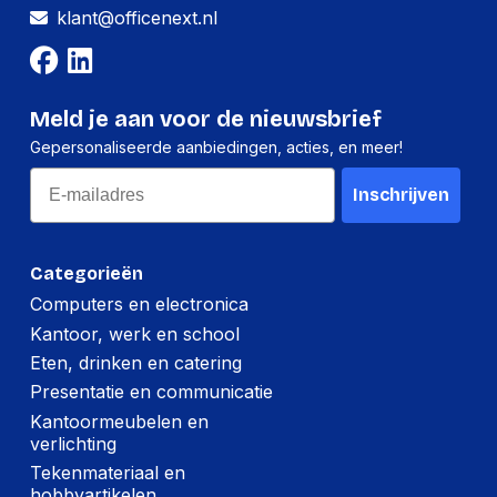
Microfoon
klant@officenext.nl
Microfoontype
Boom
Microphone direction
Omnidirectioneel
Meld je aan voor de nieuwsbrief
type
Gepersonaliseerde aanbiedingen, acties, en meer!
Gevoeligheid
-38 dB
Email
microfoon
Inschrijven
Minimale systeemeisen
Categorieën
Ondersteunt
Windows 10
Computers en electronica
Windows
Kantoor, werk en school
Ondersteunt Mac-
Eten, drinken en catering
MacOS
besturingssysteem
Presentatie en communicatie
Kantoormeubelen en
Poorten interfaces
verlichting
Tekenmateriaal en
USB-connector
USB Type-C
hobbyartikelen