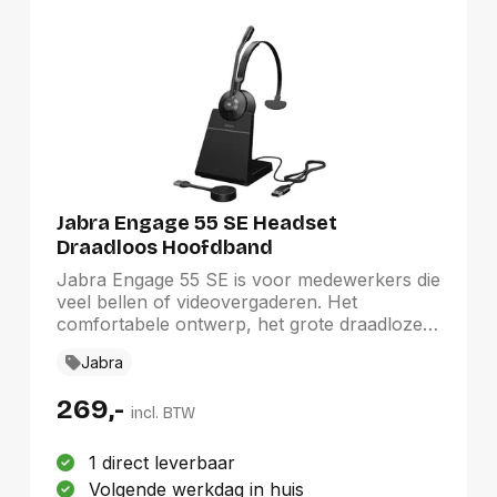
Jabra Engage 55 SE Headset
Draadloos Hoofdband
Kantoor/callcenter Zwart
Jabra Engage 55 SE is voor medewerkers die
veel bellen of videovergaderen. Het
comfortabele ontwerp, het grote draadloze
bereik en de robuuste beveiliging maken dit
Jabra
dé headset voor hybride werken.
269,-
incl. BTW
1 direct leverbaar
Volgende werkdag in huis