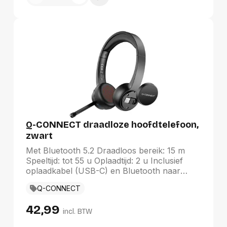
Q-CONNECT draadloze hoofdtelefoon,
zwart
Met Bluetooth 5.2 Draadloos bereik: 15 m
Speeltijd: tot 55 u Oplaadtijd: 2 u Inclusief
oplaadkabel (USB-C) en Bluetooth naar
USB-A adapter Werkt op oplaadbare batterij
Q-CONNECT
Kleur: zwart
42,99
incl. BTW