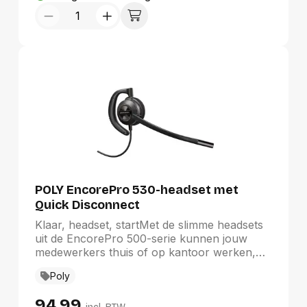
POLY EncorePro 530-headset met
Quick Disconnect
Klaar, headset, startMet de slimme headsets
uit de EncorePro 500-serie kunnen jouw
medewerkers thuis of op kantoor werken,
ongeacht hoe ze verbinding maken met een
Poly
pc. Dit zijn de eerste digitale headsets voor
callcenters waarmee alle functies van Teams
94,99