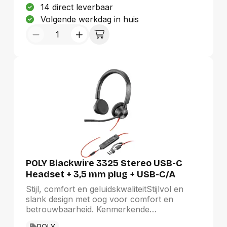
14 direct leverbaar
Volgende werkdag in huis
POLY Blackwire 3325 Stereo USB-C
Headset + 3,5 mm plug + USB-C/A
adapter
Stijl, comfort en geluidskwaliteitStijlvol en
slank design met oog voor comfort en
betrouwbaarheid. Kenmerkende
geluidskwaliteit van Poly zodat je verzekerd
POLY