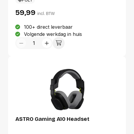
bent van goed geluid. En intuïtieve en
eenvoudige functies zodat elke gebruiker
59,99
snel verbinding kan maken met het apparaat
incl. BTW
van zijn of haar voorkeur.
100+ direct leverbaar
Volgende werkdag in huis
ASTRO Gaming A10 Headset