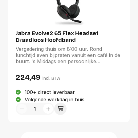
Jabra Evolve2 65 Flex Headset
Draadloos Hoofdband
Kantoor/callcenter USB Type-A
Vergadering thuis om 8:00 uur. Rond
Bluetooth
lunchtijd even bijpraten vanuit een café in de
buurt. 's Middags een persoonlijke
presentatie. Met een uniek opvouwbaar
ontwerp is dit de meest draagbare
224,49
incl. BTW
professionele headset met premium geluid,
hybride ANC van wereldformaat* en
revolutionaire Jabra Air Comfort technologie
100+ direct leverbaar
transformeert de Evolve2 65 Flex je hybride
Volgende werkdag in huis
werkdag, zodat jij overal comfortabel werkt,
zonder je concentratie te verliezen.