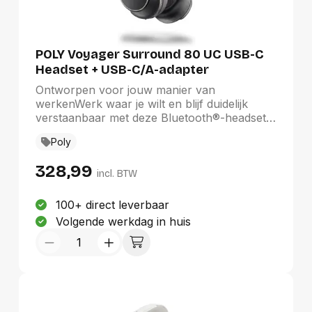
POLY Voyager Surround 80 UC USB-C
Headset + USB-C/A-adapter
Ontworpen voor jouw manier van
werkenWerk waar je wilt en blijf duidelijk
verstaanbaar met deze Bluetooth®-headset
met geïntegreerde microfoons. Ervaar
Poly
perfecte geluidskwaliteit, geniet van optimaal
draagcomfort door de zachte oorkussens en
328,99
verstelbare hoofdbeugel en blijf gefocust met
incl. BTW
adaptieve ANC.
100+ direct leverbaar
Volgende werkdag in huis