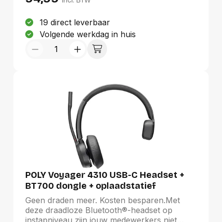
kunnen worden gebruikt, zelfs als je in
incl. BTW
gesprek bent. Hybride werken was nog nooit
zo eenvoudig.
19 direct leverbaar
Volgende werkdag in huis
POLY Voyager 4310 USB-C Headset +
BT700 dongle + oplaadstatief
Geen draden meer. Kosten besparen.Met
deze draadloze Bluetooth®-headset op
instapniveau zijn jouw medewerkers niet