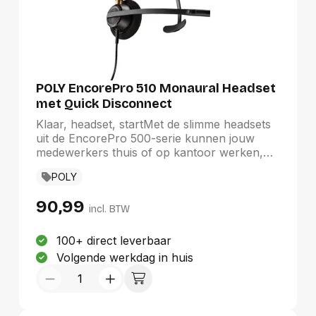
POLY EncorePro 510 Monaural Headset
met Quick Disconnect
Klaar, headset, startMet de slimme headsets
uit de EncorePro 500-serie kunnen jouw
medewerkers thuis of op kantoor werken,
ongeacht hoe ze verbinding maken met een
POLY
pc. Dit zijn de eerste digitale headsets voor
callcenters waarmee alle functies van Teams
90,99
kunnen worden gebruikt, zelfs als je in
incl. BTW
gesprek bent. Hybride werken was nog nooit
zo eenvoudig.
100+ direct leverbaar
Volgende werkdag in huis