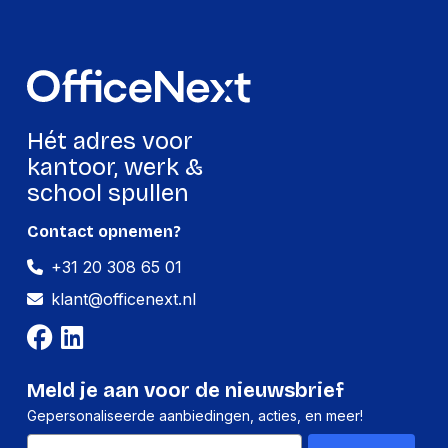
connectiviteit, waardoor ze perfect zijn
voor helder en efficiënt communiceren.
Gebruik altijd originele accessoires voor
optimale prestaties en een langere
levensduur. Perfect voor thuiswerk,
kantoren en professionele toepassingen
waar geluid en comfort essentieel zijn.
Hét adres voor
kantoor, werk &
school spullen
Contact opnemen?
+31 20 308 65 01
klant@officenext.nl
Meld je aan voor de nieuwsbrief
Gepersonaliseerde aanbiedingen, acties, en meer!
Email