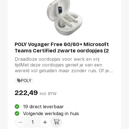
POLY Voyager Free 60/60+ Microsoft
Teams Certified zwarte oordopjes (2
stuks)
Draadloze oordopjes voor werk en vrij
tijdMet deze oordopjes geniet je van een
wereld vol geluiden maar zonder ruis. Of je
nu een videovergadering bijwoont of naar
POLY
een afspeellijst luistert, deze draadloze
oordopjes zijn ontworpen voor productiviteit,
222,49
connectiviteit en entertainment.
incl. BTW
19 direct leverbaar
Volgende werkdag in huis