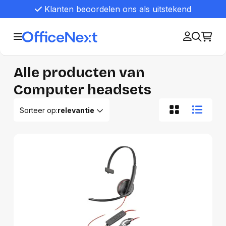
Klanten beoordelen ons als uitstekend
Alle producten van
Computer headsets
Sorteer op:
relevantie
Relevantie
Van A tot Z
Van Z tot A
Nieuwste eerst
Oudste eerst
Goedkoopste eerst