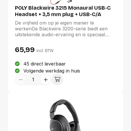
Duurste eerst
POLY Blackwire 3215 Monaural USB-C
Headset + 3,5 mm plug + USB-C/A
adapter
De vrijheid om op je eigen manier te
werkenDe Blackwire 3200-serie biedt een
uitstekende audio-ervaring en is speciaal
ontworpen voor zakelijke gebruikers. Het
strakke design en de flexibele verlengde
65,99
incl. BTW
microfoon zorgen voor een goed verstelbare
pasvorm. Geweldig toch?
45 direct leverbaar
Volgende werkdag in huis