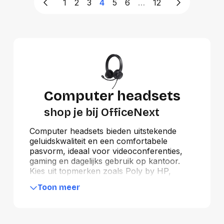
1
2
3
4
5
6
…
12
Computer headsets
shop je bij OfficeNext
Computer headsets bieden uitstekende
geluidskwaliteit en een comfortabele
pasvorm, ideaal voor videoconferenties,
gaming en dagelijks gebruik op kantoor.
Kies uit topmerken zoals Poly by HP,
Trust, Asus en Kensington voor
Toon meer
betrouwbare prestaties en duurzame
constructies. Deze headsets zijn voorzien
van functies zoals ruisonderdrukking,
ingebouwde microfoons en draadloze