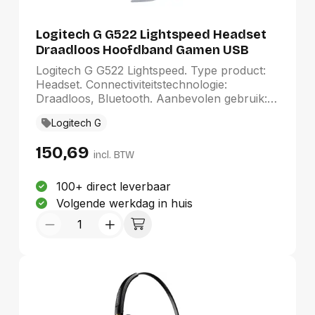
stereoheadset is goed verstelbaar.
Superzachte schuimrubberen oorkussentjes
Logitech G G522 Lightspeed Headset
bieden urenlang comfort.Audio-aansluiting
Draadloos Hoofdband Gamen USB
van 3,5 mmSluit de 3,5mm-aansluiting
Type-C Bluetooth Zwart
gewoon op een computer, smartphone of
Logitech G G522 Lightspeed. Type product:
tablet aan en de headset is direct klaar voor
Headset. Connectiviteitstechnologie:
een gesprek.
Draadloos, Bluetooth. Aanbevolen gebruik:
Gamen. Frequentiebereik koptelefoon: 20 -
Logitech G
20000 Hz. Aansluitbereik: 30 m. Gewicht:
290 g. Kleur van het product: Zwart
150,69
incl. BTW
100+ direct leverbaar
Volgende werkdag in huis