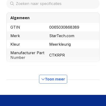
Algemeen
GTIN
0065030868389
Merk
StarTech.com
Kleur
Meerkleurig
Manufacturer Part
CTKRPR
Number
Kenmerken
Toon meer
Soort
Toolkits
Kleur behuizing
Transparant/zwart
Schroevendraaier,
Gereedschap
Spudger, Zuignap,
inbegrepen