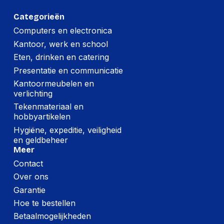
Verpakking
Categorieën
Diepte verpakking
336 mm
Computers en electronica
Kantoor, werk en school
Hoogte verpakking
120 mm
Eten, drinken en catering
Breedte verpakking
189 mm
Presentatie en communicatie
Gewicht verpakking
2,447 g
Kantoormeubelen en
verlichting
Tekenmateriaal en
hobbyartikelen
Hygiëne, expeditie, veiligheid
en geldbeheer
Meer
Contact
Over ons
Garantie
Hoe te bestellen
Betaalmogelijkheden