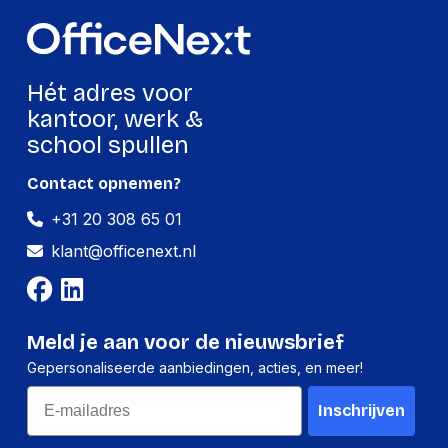
Pincet
Beste Gebruik
Laptop
Gleuf, Phillips, Torx,
Schroevendraaier
Hét adres voor
Vijflobbig, Zeskant
kopjes meegeleverd
kantoor, werk &
(metrisch)
school spullen
Logistieke gegevens
Contact opnemen?
(Buitenste)
+31 20 308 65 01
hoofdverpakking
210 mm
klant@officenext.nl
hoogte
(Buitenste)
hoofdverpakking
350 mm
lengte
Meld je aan voor de nieuwsbrief
(Buitenste)
Gepersonaliseerde aanbiedingen, acties, en meer!
hoofdverpakking
390 mm
Email
breedte
Inschrijven