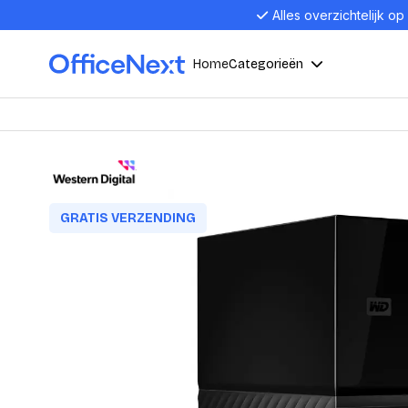
Alles overzichtelijk op
Home
Categorieën
Compu
Computers en electronica
Laptop
Kantoor, werk en school
Laptops
GRATIS VERZENDING
Desktop
Alles in 
Eten, drinken en catering
Barebon
Alles in L
Presentatie en communicatie
Monitor
Computer
Curved M
Kantoormeubelen en verlichting
Display p