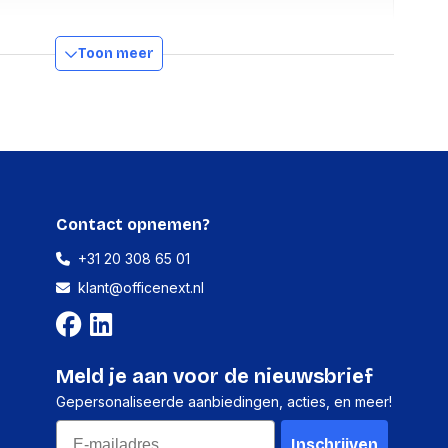
Ja
Toon meer
id voor
Ja
Kensington
ngsalgoritmen
256-bit AES
Contact opnemen?
Nee
+31 20 308 65 01
Ja
klant@officenext.nl
anning
12 V
Meld je aan voor de nieuwsbrief
Gepersonaliseerde aanbiedingen, acties, en meer!
HDD
Email
SATA III
Inschrijven