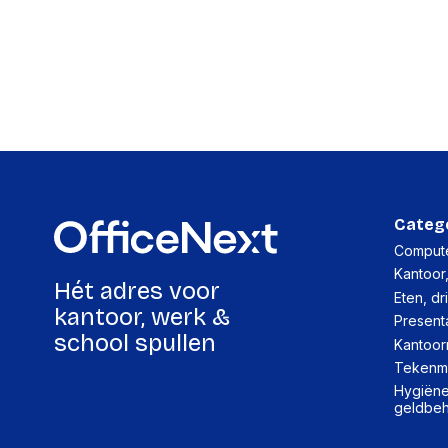
Categ
Compute
Kantoor
Hét adres voor
Eten, dr
kantoor, werk &
Present
school spullen
Kantoor
Tekenma
Hygiëne,
geldbe