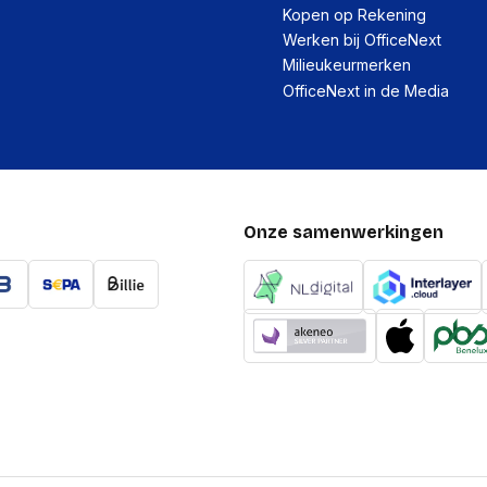
Kopen op Rekening
HDD omvang
Werken bij OfficeNext
HDD capaciteit
Milieukeurmerken
OfficeNext in de Media
File formaat systeem
Kenmerken
Plug and play
Onze samenwerkingen
Ondersteunt Windows