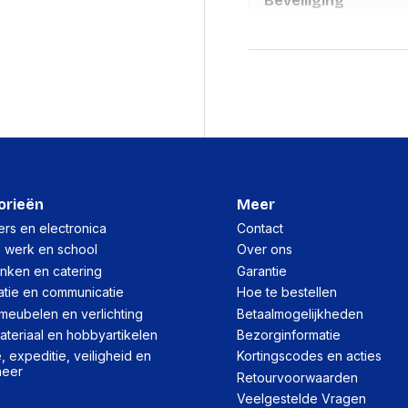
Beveiliging
Wachtwoordbeveiliging
Bevestigingsmogelijkhe
kabelslot
Kabelslot sleuf type
Ondersteunde beveiligi
Energie
orieën
Meer
Busgevoed
rs en electronica
Contact
, werk en school
Over ons
Externe adapter
inken en catering
Garantie
AC-adapter, uitgangssp
atie en communicatie
Hoe te bestellen
meubelen en verlichting
Betaalmogelijkheden
teriaal en hobbyartikelen
Bezorginformatie
Harde schijf
 expeditie, veiligheid en
Kortingscodes en acties
heer
Soort
Retourvoorwaarden
Veelgestelde Vragen
Interface