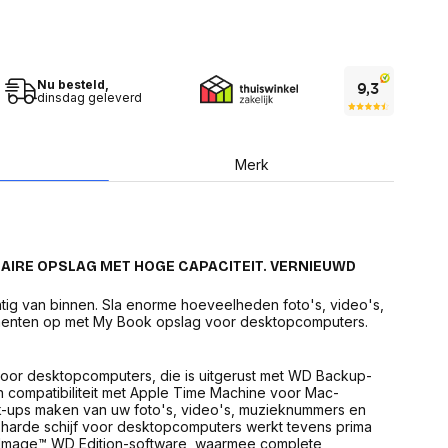
USB Sticks
 computer
Geheugenkaarten
ires
SSD behuizing
Computeraccessoires
Kaartlezers
Nu besteld,
Alles in Datadragers
dinsdag geleverd
ter
nenten
Data-opberging
enmodules
Voor CD/DVD
Merk
or
Alles in Data-opberging
arten
bord
Multimedia
r behuizing
Bluetooth Speakers
IRE OPSLAG MET HOGE CAPACITEIT. VERNIEUWD
aarten
Mediaspelers
en
tig van binnen. Sla enorme hoeveelheden foto's, video's,
DJ Gear
ekaarten
nten op met My Book opslag voor desktopcomputers.
Fototoestellen
schijfstations
Fotoprinter
 Computer componenten
Fotocamera accessoires
oor desktopcomputers, die is uitgerust met WD Backup-
 compatibiliteit met Apple Time Machine voor Mac-
Alles in Multimedia
k-ups maken van uw foto's, video's, muzieknummers en
tassen,
arde schijf voor desktopcomputers werkt tevens prima
sen en koffers
Betaaloplossingen POS
Image™ WD Edition-software, waarmee complete