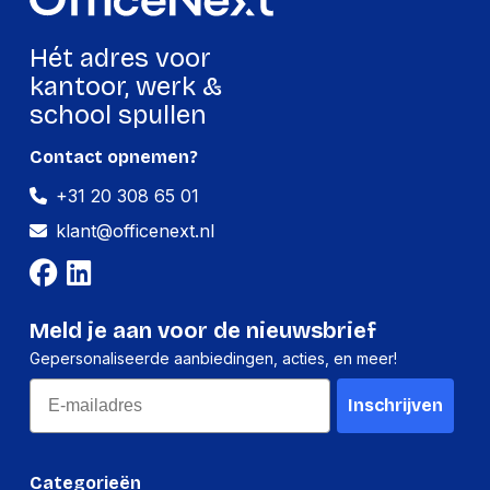
Ergonomie
Hét adres voor
kantoor, werk &
Verstelbaar
Ja
school spullen
Logistieke gegevens
Contact opnemen?
Code
+31 20 308 65 01
geharmoniseerd
84733080
klant@officenext.nl
systeem (HS)
Verpakking
Meld je aan voor de nieuwsbrief
Diepte verpakking
420 mm
Gepersonaliseerde aanbiedingen, acties, en meer!
Hoogte verpakking
95 mm
Email
Inschrijven
Breedte verpakking
337 mm
Gewicht verpakking
3,200 g
Categorieën