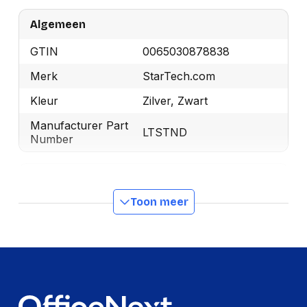
Algemeen
GTIN
0065030878838
Merk
StarTech.com
Kleur
Zilver, Zwart
Manufacturer Part
LTSTND
Number
Design
Toon meer
Materiaal
Aluminium, Staal
Type product
Laptopstandaard
Certificering
REACH, CE, RoHS
Maximale
20 kg
gewichtscapaciteit