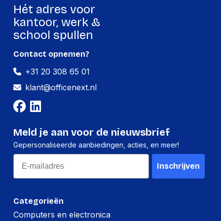
Afstand tot de muur
Hét adres voor
30.5 mm
(max.)
kantoor, werk &
Ingebouwd spirit
school spullen
Ja
niveau
Contact opnemen?
Gewicht en omvang
+31 20 308 65 01
klant@officenext.nl
Diepte (max)
954 mm
Inhoud van de verpakking
Meld je aan voor de nieuwsbrief
Inclusief schroeven
Ja
Gepersonaliseerde aanbiedingen, acties, en meer!
Gebruikershandleiding
Ja
Email
Inschrijven
Inclusief verankering
Ja
Inclusief
Ja
afstandsstuk
Categorieën
Computers en electronica
Sluitringen