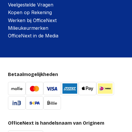
Veelgestelde Vragen
Kopen op Rekening
Montage
Werken bij OfficeNext
Montagewijze
Muur
Milieukeurmerken
Maximale
OfficeNext in de Media
100 in
schermgrootte
Minimale
60 in
schermgrootte
Maximale
75 kg
gewichtscapaciteit
Betaalmogelijkheden
100 x 100, 100 x
200, 200 x 100, 200
x 200, 200 x 300,
200 x 400, 300 x
200, 300 x 300, 400
Paneelmontage-
x 200, 400 x 300,
interface
400 x 400, 600 x
OfficeNext is handelsnaam van Originem
200, 600 x 300, 600
x 400, 600 x 600,