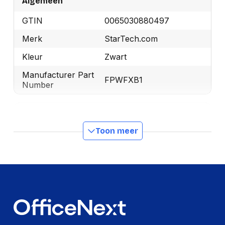
Algemeen
GTIN
0065030880497
Merk
StarTech.com
Kleur
Zwart
Manufacturer Part
FPWFXB1
Number
Design
Toon meer
Materiaal behuizing
Kunststof, Staal
Anti-diefstal functie
Nee
Ergonomie
Verbeterd
Nee
kabelbeheer