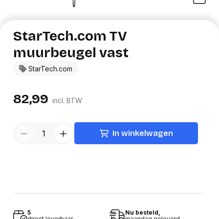
StarTech.com TV
muurbeugel vast
StarTech.com
82,99
incl. BTW
In winkelwagen
5
Nu besteld,
direct leverbaar
maandag geleverd