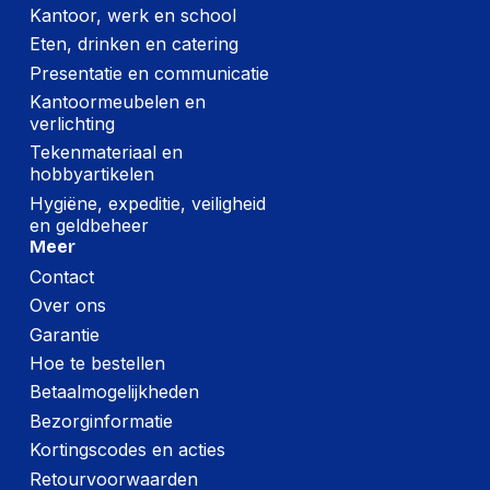
Ja
inbegrepen
Kantoor, werk en school
Eten, drinken en catering
Ophangbeugel
Ja
Presentatie en communicatie
adapter inbegrepen
Kantoormeubelen en
verlichting
Logistieke gegevens
Tekenmateriaal en
hobbyartikelen
(Buitenste)
hoofdverpakking
210 mm
Hygiëne, expeditie, veiligheid
hoogte
en geldbeheer
Meer
(Buitenste)
Contact
hoofdverpakking
995 mm
Over ons
lengte
Garantie
(Buitenste)
Hoe te bestellen
hoofdverpakking
177 mm
breedte
Betaalmogelijkheden
Bezorginformatie
Code
Kortingscodes en acties
geharmoniseerd
85299097
systeem (HS)
Retourvoorwaarden