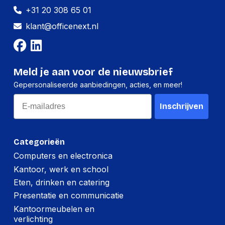
+31 20 308 65 01
(Buitenste)
hoofdverpakking
290 mm
klant@officenext.nl
hoogte
(Buitenste)
hoofdverpakking
316 mm
Meld je aan voor de nieuwsbrief
lengte
Gepersonaliseerde aanbiedingen, acties, en meer!
(Buitenste)
Email
hoofdverpakking
375 mm
Inschrijven
breedte
Technische details
Categorieën
Computers en electronica
Amerikaanse
Kantoor, werk en school
Certificaten van
Federale wet inzake
naleving
handelsovereenkomsten
Eten, drinken en catering
(TAA)
Presentatie en communicatie
Kantoormeubelen en
verlichting
Verpakking