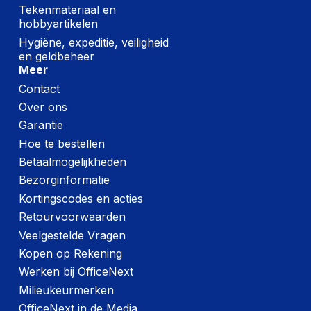
Tekenmateriaal en
Diepte verpakking
205 mm
hobbyartikelen
Hygiëne, expeditie, veiligheid
Hoogte verpakking
55 mm
en geldbeheer
Breedte verpakking
200 mm
Meer
Contact
Gewicht verpakking
323 g
Over ons
Gebruikershandleiding
Ja
Garantie
Hoe te bestellen
Kabelkoord met
Ja
klittenband
Betaalmogelijkheden
Bezorginformatie
Kortingscodes en acties
Retourvoorwaarden
Veelgestelde Vragen
Kopen op Rekening
Werken bij OfficeNext
Milieukeurmerken
OfficeNext in de Media