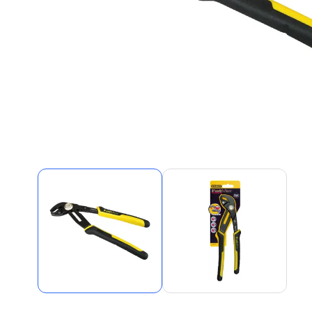
Alles in M
Tekenmateriaal en
hobbyartikelen
Tablets
Tablets
Hygiëne, expeditie, veiligheid en
Handtek
geldbeheer
Tabletto
Tabletbe
Tablet s
Pencil
Pencil ac
Alles in T
Telefon
accesso
Smartpho
Smartwat
accessor
A/V conf
Apple ka
Telecom 