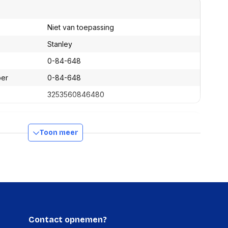
assen
(Point of Sale)
en
Mobiele pinautomaten
Niet van toepassing
Laptoptassen, rugtassen
Alles in Betaaloplossingen POS
s
(Point of Sale)
Stanley
satie en comfort
0-84-648
en en polssteunen
ber
0-84-648
tenhouders
3253560846480
ermfilters
rm- en
teunen
bordlades
Toon meer
ions
300 mm
Organisatie en comfort
90 mm
20 mm
374 g
Contact opnemen?