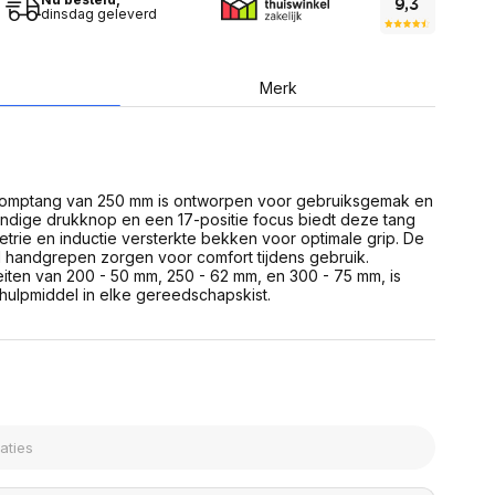
USB Sticks
dinsdag geleverd
 computer
Geheugenkaarten
ires
SSD behuizing
Computeraccessoires
Kaartlezers
Merk
Alles in Datadragers
ter
nenten
Data-opberging
enmodules
Voor CD/DVD
or
pomptang van 250 mm is ontworpen voor gebruiksgemak en
Alles in Data-opberging
arten
andige drukknop en een 17-positie focus biedt deze tang
bord
ie en inductie versterkte bekken voor optimale grip. De
 handgrepen zorgen voor comfort tijdens gebruik.
Multimedia
iten van 200 - 50 mm, 250 - 62 mm, en 300 - 75 mm, is
r behuizing
Bluetooth Speakers
ulpmiddel in elke gereedschapskist.
aarten
Mediaspelers
en
DJ Gear
ekaarten
Fototoestellen
schijfstations
Fotoprinter
 Computer componenten
Fotocamera accessoires
Alles in Multimedia
tassen,
sen en koffers
Betaaloplossingen POS