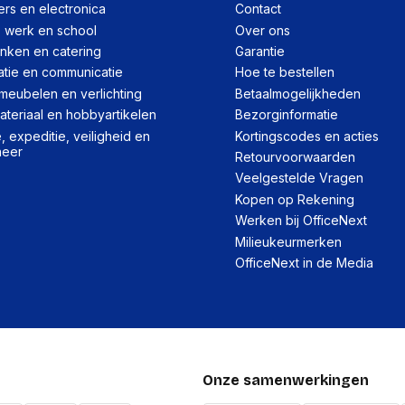
rs en electronica
Contact
, werk en school
Over ons
Per stuk
inken en catering
Garantie
atie en communicatie
Hoe te bestellen
Hoeveelheid:
meubelen en verlichting
Betaalmogelijkheden
Breedte:
teriaal en hobbyartikelen
Bezorginformatie
Hoogte:
 expeditie, veiligheid en
Kortingscodes en acties
heer
Retourvoorwaarden
Lengte:
Veelgestelde Vragen
Gewicht:
Kopen op Rekening
Werken bij OfficeNext
Milieukeurmerken
OfficeNext in de Media
Onze samenwerkingen