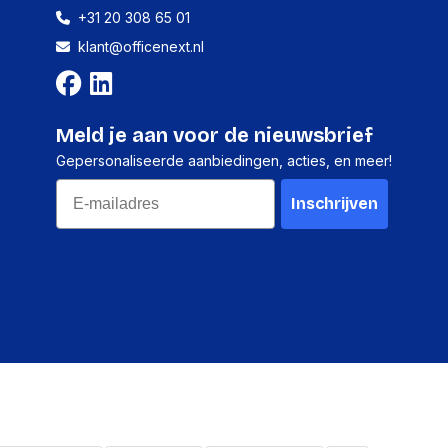
+31 20 308 65 01
klant@officenext.nl
1 stuk
90 millimeter
Meld je aan voor de nieuwsbrief
20 millimeter
Gepersonaliseerde aanbiedingen, acties, en meer!
300 millimeter
Email
Inschrijven
374 gram