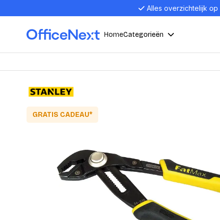
Alles overzichtelijk op
Home
Categorieën
Compu
Computers en electronica
Laptop
Kantoor, werk en school
GRATIS CADEAU*
Laptops
Desktop
Alles in 
Eten, drinken en catering
Barebon
Alles in L
Presentatie en communicatie
Monitor
Computer
Curved M
Kantoormeubelen en verlichting
Display p