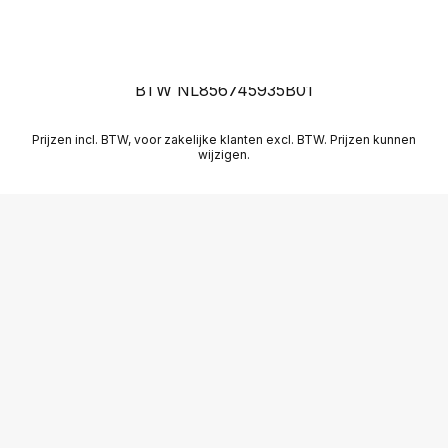
EAA Verklaring
© 2026 OfficeNext -
KVK 66895588 -
BTW NL856745935B01
Prijzen incl. BTW, voor zakelijke klanten excl. BTW. Prijzen kunnen
wijzigen.