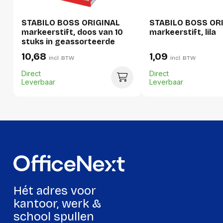
Verpakking
STABILO BOSS ORIGINAL
STABILO BOSS OR
markeerstift, doos van 10
markeerstift, lila
stuks in geassorteerde
Per stuk
kleuren
10,68
1,09
incl. BTW
incl. BTW
Hoeveelheid:
1 stuk
Direct
Direct
Breedte:
26 millimeter
Leverbaar
Leverbaar
Hoogte:
19 millimeter
Lengte:
106 millimeter
Gewicht:
18 gram
Per doos
Hoeveelheid:
10 stuks
Hét adres voor
Breedte:
110 millimeter
kantoor, werk &
school spullen
Hoogte:
33 millimeter