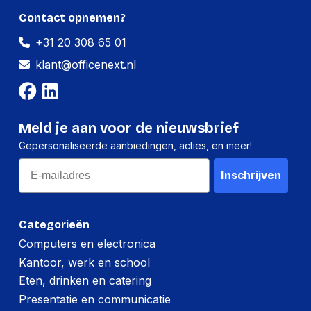
Lengte:
140 millimeter
Contact opnemen?
+31 20 308 65 01
Gewicht:
203 gram
klant@officenext.nl
Meld je aan voor de nieuwsbrief
Gepersonaliseerde aanbiedingen, acties, en meer!
Email
Inschrijven
Categorieën
Computers en electronica
Kantoor, werk en school
Eten, drinken en catering
Presentatie en communicatie