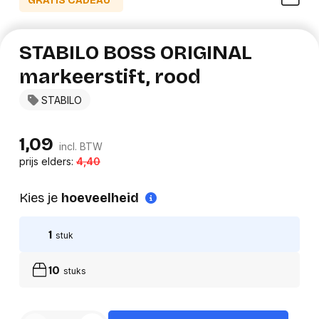
GRATIS CADEAU*
STABILO BOSS ORIGINAL
markeerstift, rood
STABILO
1,09
incl. BTW
prijs elders:
4,40
Kies je
hoeveelheid
1
stuk
10
stuks