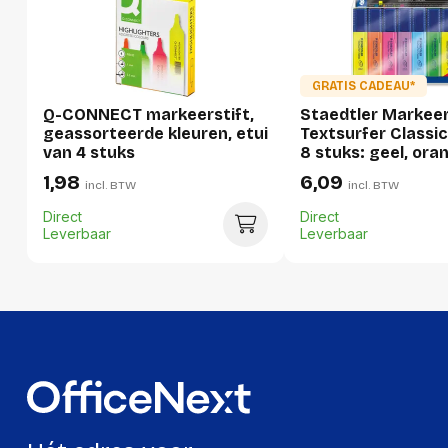
Breedte:
108 millimeter
Hoogte:
140 millimeter
GRATIS CADEAU*
Lengte:
155 millimeter
Q-CONNECT markeerstift,
Staedtler Markeer
Gewicht:
1028 gram
geassorteerde kleuren, etui
Textsurfer Classic
van 4 stuks
8 stuks: geel, oran
paars, blauw, groe
1,98
6,09
incl. BTW
incl. BTW
Direct
Direct
Leverbaar
Leverbaar