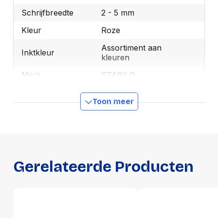
Schrijfbreedte
2 - 5 mm
Kleur
Roze
Assortiment aan
Inktkleur
kleuren
Merk
STABILO
OEMCode
70/10-1
Toon meer
Manufacturer Part
70/10-1
Number
GTIN
4006381109765
Gerelateerde Producten
Productformaat
Lengte
143 mm
Breedte
113 mm