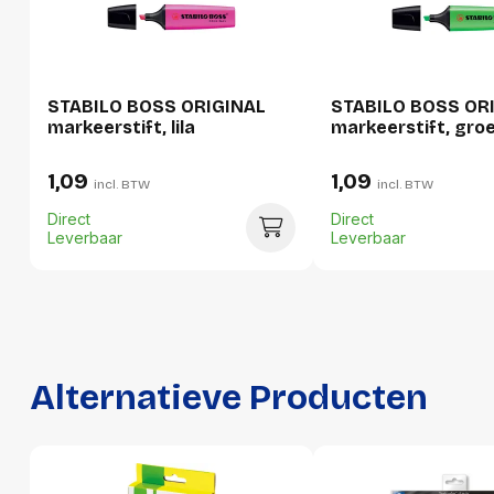
Hoogte
34 mm
Gewicht
204 g
STABILO BOSS ORIGINAL
STABILO BOSS OR
Verpakking
markeerstift, lila
markeerstift, gro
Per stuk
1,09
1,09
incl. BTW
incl. BTW
Hoeveelheid:
1 stuk
Direct
Direct
Leverbaar
Leverbaar
Breedte:
113 millimeter
Hoogte:
34 millimeter
Lengte:
143 millimeter
Gewicht:
204 gram
Alternatieve Producten
Per doos
Hoeveelheid:
5 stuks