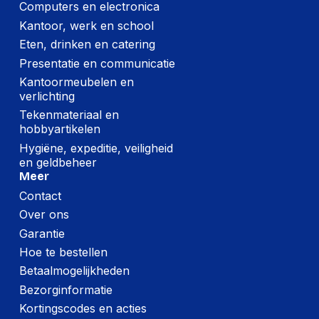
Computers en electronica
USB-connector
USB Type-C
Kantoor, werk en school
Wifi
Nee
Eten, drinken en catering
Presentatie en communicatie
Ethernet LAN
Nee
Kantoormeubelen en
Thunderbolt
verlichting
Nee
technologie
Tekenmateriaal en
hobbyartikelen
Maximale
overdrachtssnelheid
1,030 mbit_s
Hygiëne, expeditie, veiligheid
van gegevens
en geldbeheer
Meer
Contact
Verpakking
Over ons
Meegeleverde kabels
USB
Garantie
Hoe te bestellen
Gebruiksaanwijzing
Ja
Betaalmogelijkheden
Diepte verpakking
37.5 mm
Bezorginformatie
Hoogte verpakking
146 mm
Kortingscodes en acties