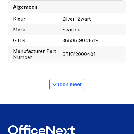
Algemeen
Kleur
Zilver, Zwart
Merk
Seagate
GTIN
3660619041619
Manufacturer Part
STKY2000401
Number
Beveiliging
Toon meer
Ondersteunde
256-bit AES
beveiligingsalgoritmen
Wachtwoordbeveiliging
Ja
Energie
Busgevoed
USB