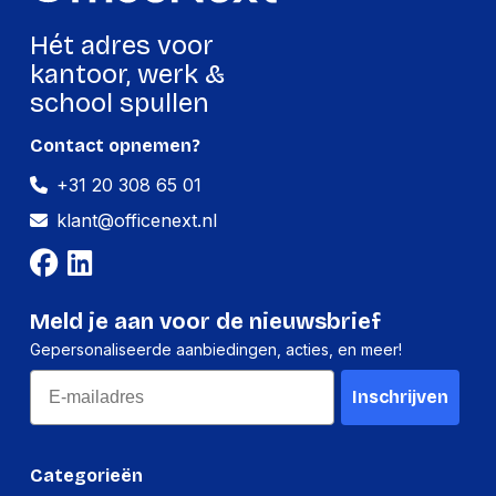
Hét adres voor
Harde schijf
kantoor, werk &
school spullen
HDD omvang
2.5"
HDD capaciteit
2,000 GB
Contact opnemen?
+31 20 308 65 01
Kenmerken
klant@officenext.nl
Materiaal behuizing
Aluminium
Ondersteunt
Ja
Windows
Meld je aan voor de nieuwsbrief
Ondersteunt Mac-
Gepersonaliseerde aanbiedingen, acties, en meer!
Ja
besturingssysteem
Email
Inschrijven
Poorten interfaces
Categorieën
USB-versie
3.2 Gen 1 (3.1 Gen 1)