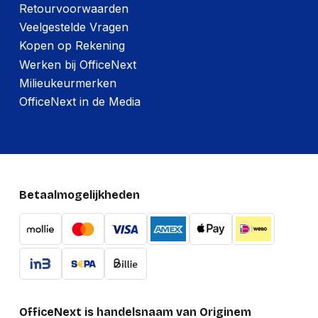
Retourvoorwaarden
Breedte verpakking
106 mm
Veelgestelde Vragen
Gewicht verpakking
233 g
Kopen op Rekening
Werken bij OfficeNext
Milieukeurmerken
OfficeNext in de Media
Betaalmogelijkheden
OfficeNext is handelsnaam van Originem