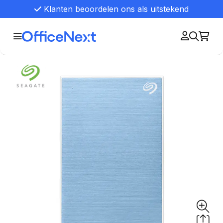
Klanten beoordelen ons als uitstekend