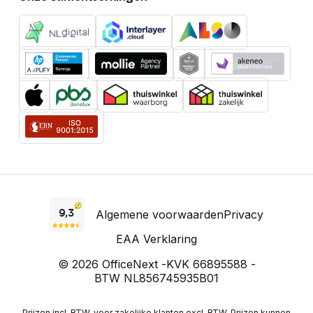
Algemene voorwaarden
Privacy
EAA Verklaring
© 2026 OfficeNext -
KVK 66895588 -
BTW NL856745935B01
Prijzen incl. BTW, voor zakelijke klanten excl. BTW. Prijzen kunnen