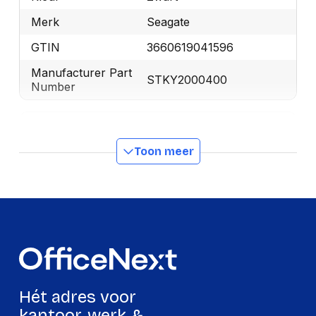
Merk
Seagate
GTIN
3660619041596
Manufacturer Part
STKY2000400
Number
Beveiliging
Toon meer
Wachtwoordbeveiliging
Ja
Energie
Busgevoed
USB
Harde schijf
File formaat systeem
exFAT
Hét adres voor
kantoor, werk &