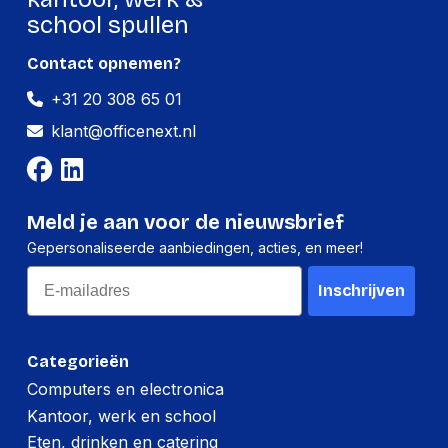
HDD capaciteit
2,000 GB
school spullen
Kenmerken
Contact opnemen?
Materiaal behuizing
Aluminium
+31 20 308 65 01
klant@officenext.nl
Ondersteunt
Ja
Windows
Ondersteunt Mac-
Ja
besturingssysteem
Meld je aan voor de nieuwsbrief
Gepersonaliseerde aanbiedingen, acties, en meer!
Logistieke gegevens
Email
Inschrijven
Pallet nettodiepte
1,016 mm
Pallet nettohoogte
1,219 mm
Categorieën
Nettogewicht pallet
370,130 g
Computers en electronica
Pallet nettobreedte
1,219 mm
Kantoor, werk en school
Eten, drinken en catering