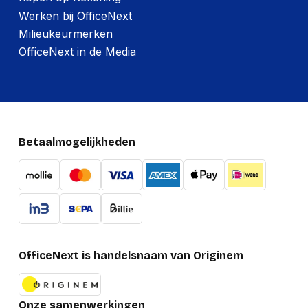
Ethernet LAN
Nee
Werken bij OfficeNext
Thunderbolt
Milieukeurmerken
Nee
technologie
OfficeNext in de Media
Maximale
overdrachtssnelheid
5,000 mbit_s
van gegevens
Verpakking
Betaalmogelijkheden
Meegeleverde kabels
USB
Diepte verpakking
146 mm
Hoogte verpakking
37.5 mm
Breedte verpakking
106 mm
OfficeNext is handelsnaam van Originem
Gewicht verpakking
233 g
Onze samenwerkingen