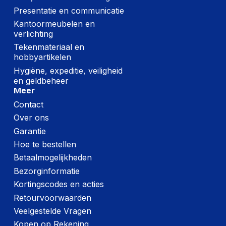
Netto gewicht
1,048 g
Presentatie en communicatie
kartonnen doos
Kantoormeubelen en
(Buitenste)
verlichting
hoofdverpakking
109 mm
Tekenmateriaal en
hoogte
hobbyartikelen
(Buitenste)
Hygiëne, expeditie, veiligheid
hoofdverpakking
155 mm
en geldbeheer
lengte
Meer
Contact
(Buitenste)
hoofdverpakking
155 mm
Over ons
breedte
Garantie
Hoe te bestellen
Poorten interfaces
Betaalmogelijkheden
Bezorginformatie
USB-versie
3.2 Gen 1 (3.1 Gen 1)
Kortingscodes en acties
USB-connector
Micro-USB B
Retourvoorwaarden
Veelgestelde Vragen
Wifi
Nee
Kopen op Rekening