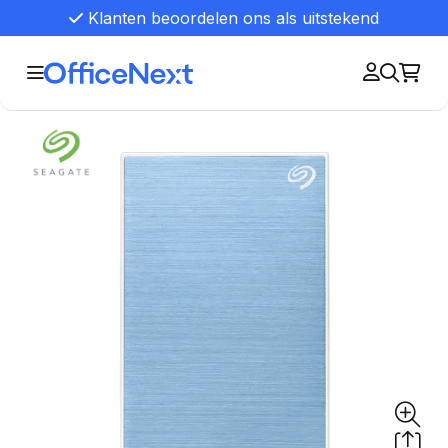
Klanten beoordelen ons als uitstekend