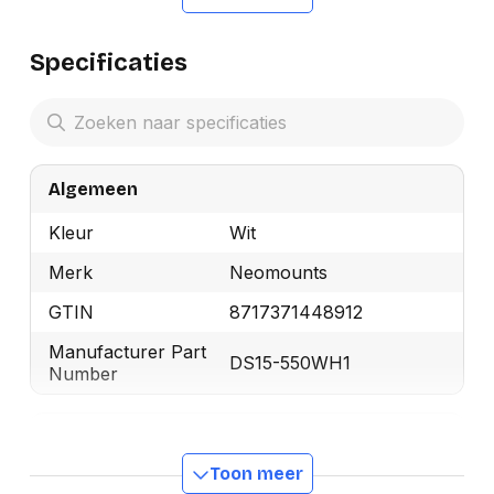
Specificaties
Algemeen
Kleur
Wit
Merk
Neomounts
GTIN
8717371448912
Manufacturer Part
DS15-550WH1
Number
Design
Toon meer
Model
Horizontaal/Verticaal