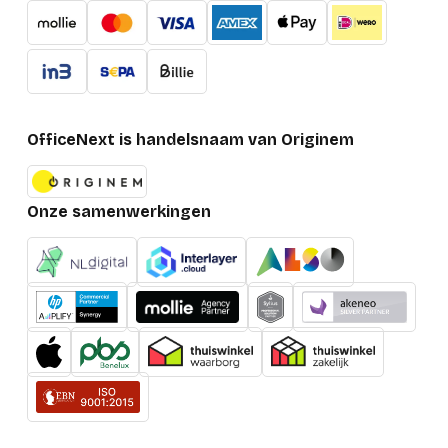
Verpakking
Diepte verpakking
176 mm
Hoogte verpakking
53 mm
OfficeNext is handelsnaam van Originem
Breedte verpakking
245 mm
Gewicht verpakking
1,100 g
Onze samenwerkingen
Netto gewicht pakket
1,100 g