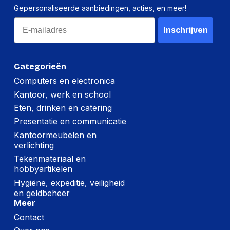
Gepersonaliseerde aanbiedingen, acties, en meer!
Draaihoek
104 DEGREE
Email
Maximale
Inschrijven
12.9 in
schermgrootte
Minimale
4.7 in
Categorieën
schermgrootte
Computers en electronica
Kantoor, werk en school
Logistieke gegevens
Eten, drinken en catering
Code
Presentatie en communicatie
geharmoniseerd
7326909890
Kantoormeubelen en
systeem (HS)
verlichting
Netto gewicht
Tekenmateriaal en
17,100 g
kartonnen doos
hobbyartikelen
Hygiëne, expeditie, veiligheid
(Buitenste)
en geldbeheer
hoofdverpakking
285 mm
Meer
hoogte
Contact
(Buitenste)