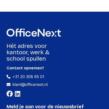
Soort
Passieve houder
Materiaal
Staal
Correct gebruik
Bureau
Mobiele
Type mobiele
telefoon/Smartphone,
apparatuur
Tablet/UMPC
Hét adres voor
Type bevestiging
kantoor, werk &
Klemmontage
apparaat
school spullen
Land van herkomst
China
Contact opnemen?
Draaien
Ja
+31 20 308 65 01
Draaibaar
Ja
klant@officenext.nl
kantel aanpassingen
Ja
Ergonomie
Meld je aan voor de nieuwsbrief