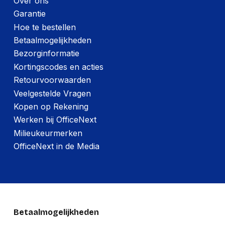
Over ons
hoofdverpakking
260 mm
Garantie
lengte
Hoe te bestellen
(Buitenste)
Betaalmogelijkheden
hoofdverpakking
550 mm
breedte
Bezorginformatie
Kortingscodes en acties
(Buitenste)
Retourvoorwaarden
hoofdverpakking
19,200 g
brutogewicht
Veelgestelde Vragen
Kopen op Rekening
Werken bij OfficeNext
Overige specificaties
Milieukeurmerken
Montagewijze
Bureau
OfficeNext in de Media
Maximale
1 kg
gewichtscapaciteit
Technische details
Betaalmogelijkheden
Montage
Standaard