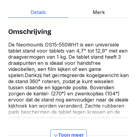
Details
Merk
Omschrijving
De Neomounts DS15-550WH1 is een universele
tablet stand voor tablets van 4,7" tot 12,9" met een
draagvermogen van 1 kg. De tablet stand heeft 3
draaipunten en is ideaal voor handsfree
videobellen, een film kijken of een game
spelen.Dankzij het geïntegreerde kogelgewricht kan
de stand 360° roteren, zodat je kunt wisselen
tussen staande en liggende positie. Bovendien
zorgen de kantel- (270°) en zwenkopties (104°)
ervoor dat de stand nog eenvoudiger naar de ideale
kijkhoek kan worden veranderd. Zachte rubberen
pads beschermen de tablet tegen krassen en de
solide basis met siliconen anti-slipkussentjes zorgen
voor een stevige positionering van jouw apparaat.
Toon meer