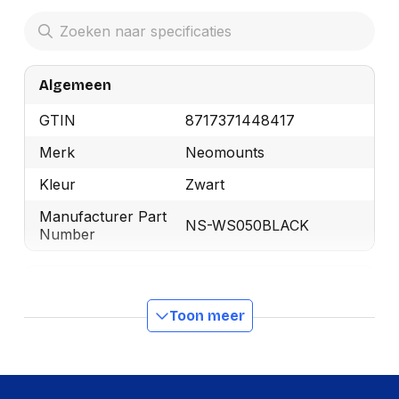
Algemeen
GTIN
8717371448417
Merk
Neomounts
Kleur
Zwart
Manufacturer Part
NS-WS050BLACK
Number
Ergonomie
Toon meer
Verstelbare diepte
Ja
Verstelbare breedte
Ja