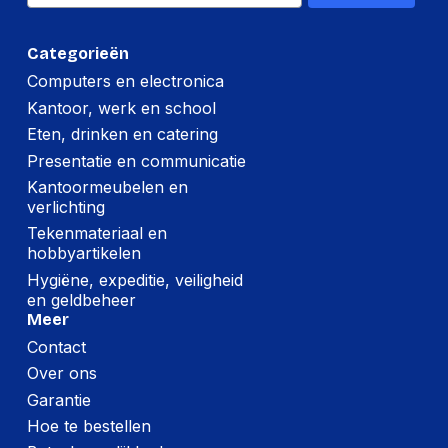
Netto gewicht
7,800 g
kartonnen doos
Categorieën
Computers en electronica
(Buitenste)
hoofdverpakking
80 mm
Kantoor, werk en school
hoogte
Eten, drinken en catering
Presentatie en communicatie
(Buitenste)
hoofdverpakking
560 mm
Kantoormeubelen en
lengte
verlichting
Tekenmateriaal en
(Buitenste)
hobbyartikelen
hoofdverpakking
760 mm
breedte
Hygiëne, expeditie, veiligheid
en geldbeheer
(Buitenste)
Meer
hoofdverpakking
8,300 g
Contact
brutogewicht
Over ons
Land van herkomst
China
Garantie
Code
Hoe te bestellen
geharmoniseerd
7326909890