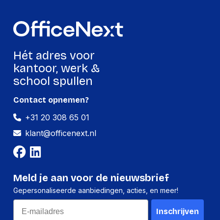
Kenmerken
Montagewijze
Bureau
Frame materiaal
Staal
Hét adres voor
Verbeterd
Nee
kantoor, werk &
kabelbeheer
school spullen
Maximale
-1 in
schermgrootte
Contact opnemen?
Minimale
-1 in
+31 20 308 65 01
schermgrootte
klant@officenext.nl
Maximale
8 kg
gewichtscapaciteit
Maximaal
Meld je aan voor de nieuwsbrief
draagvermogen (per
8 kg
display/scherm)
Gepersonaliseerde aanbiedingen, acties, en meer!
Email
Inschrijven
Logistieke gegevens