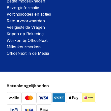
Betaalmogelijkheden
systeem (HS)
Bezorginformatie
Kortingscodes en acties
Verpakking
Retourvoorwaarden
Veelgestelde Vragen
Diepte verpakking
560 mm
Kopen op Rekening
Hoogte verpakking
80 mm
Werken bij OfficeNext
Breedte verpakking
760 mm
Milieukeurmerken
OfficeNext in de Media
Gewicht verpakking
7,800 g
Netto gewicht pakket
7,800 g
Betaalmogelijkheden