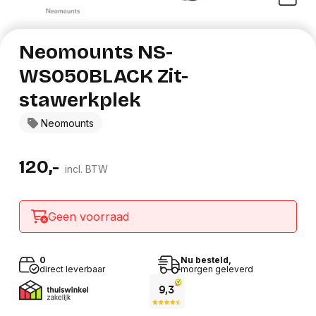
Neomounts NS-
WS050BLACK Zit-
stawerkplek
Neomounts
120,-
incl. BTW
Geen voorraad
0
Nu besteld,
direct leverbaar
morgen geleverd