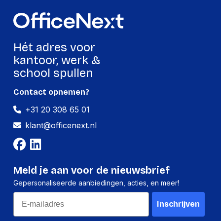
Lengte
240 mm
Breedte
80 mm
Hoogte
10 mm
Hét adres voor
Gewicht
64 g
kantoor, werk &
school spullen
Verpakking
Contact opnemen?
+31 20 308 65 01
Per stuk
klant@officenext.nl
Hoeveelheid:
1 stuk
Breedte:
80 millimeter
Hoogte:
10 millimeter
Meld je aan voor de nieuwsbrief
Gepersonaliseerde aanbiedingen, acties, en meer!
Lengte:
240 millimeter
Email
Gewicht:
64 gram
Inschrijven