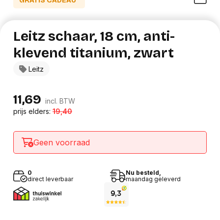
GRATIS CADEAU*
Leitz schaar, 18 cm, anti-
klevend titanium, zwart
Leitz
11,69
incl. BTW
prijs elders:
19,40
Geen voorraad
0
Nu besteld,
direct leverbaar
maandag geleverd