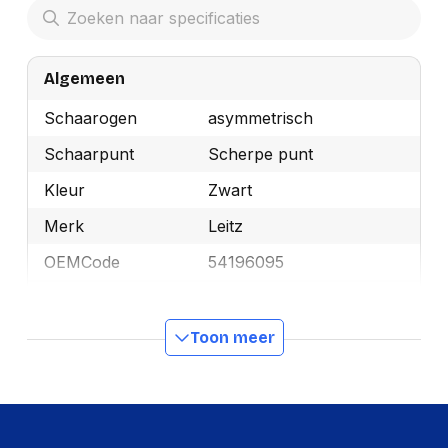
Algemeen
Schaarogen
asymmetrisch
Schaarpunt
Scherpe punt
Kleur
Zwart
Merk
Leitz
OEMCode
54196095
Manufacturer Part
54196095
Number
Toon meer
GTIN
4002432109401
Productformaat