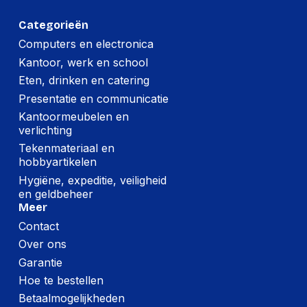
Per doos
Categorieën
Hoeveelheid:
5 stuks
Computers en electronica
Kantoor, werk en school
Breedte:
85 millimeter
Eten, drinken en catering
Hoogte:
70 millimeter
Presentatie en communicatie
Lengte:
250 millimeter
Kantoormeubelen en
verlichting
Gewicht:
356 gram
Tekenmateriaal en
hobbyartikelen
Hygiëne, expeditie, veiligheid
en geldbeheer
Meer
Contact
Over ons
Garantie
Hoe te bestellen
Betaalmogelijkheden