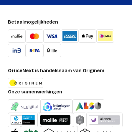
Verpakking
Betaalmogelijkheden
Diepte verpakking
17.53 mm
Hoogte verpakking
128.52 mm
Breedte verpakking
72.39 mm
Gewicht verpakking
32 g
OfficeNext is handelsnaam van Originem
Onze samenwerkingen