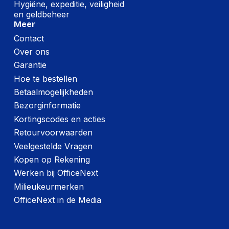
PCI Express
Hygiëne, expeditie, veiligheid
x4
interface data lanes
en geldbeheer
Meer
Contact
Logistieke gegevens
Over ons
(Buitenste)
Garantie
hoofdverpakking
184.15 mm
Hoe te bestellen
hoogte
Betaalmogelijkheden
(Buitenste)
Bezorginformatie
hoofdverpakking
222.25 mm
Kortingscodes en acties
lengte
Retourvoorwaarden
(Buitenste)
Veelgestelde Vragen
hoofdverpakking
139.7 mm
Kopen op Rekening
breedte
Werken bij OfficeNext
(Buitenste)
Milieukeurmerken
hoofdverpakking
811.91 g
brutogewicht
OfficeNext in de Media
Land van herkomst
Taiwan, China