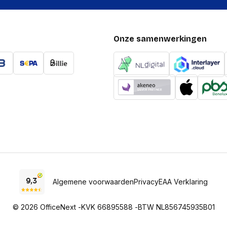
Onze samenwerkingen
Algemene voorwaarden
Privacy
EAA Verklaring
© 2026 OfficeNext -
KVK 66895588 -
BTW NL856745935B01