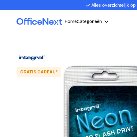
Alles overzichtelijk op
Home
Categorieën
Compu
Computers en electronica
Laptop
Kantoor, werk en school
Laptops
GRATIS CADEAU*
Desktop
Alles in 
Eten, drinken en catering
Barebon
Alles in L
Presentatie en communicatie
Monitor
Computer
Curved M
Kantoormeubelen en verlichting
Display p