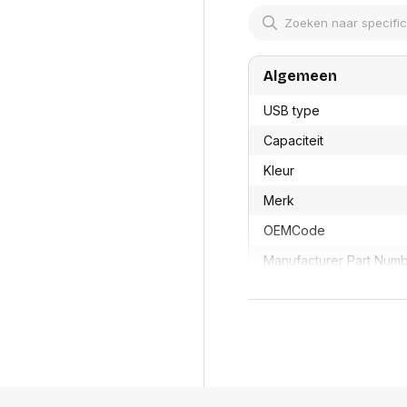
res
Laptopt
Beamer accesoires
elefonie en
Rugtass
es
Alles in Beamers en accesoires
Alles in 
en koffer
Algemeen
s, oortjes en
Netwerk en internet
ires
Mesh wifi systemen
Organi
USB type
 headsets
Bedrade routers
Muismatt
Capaciteit
oons
Draadloze routers
Documen
Netwerk extenders
Kleur
Beeldsch
ens
Netwerk switches
Voet-, a
ccessoires
Merk
Netwerkkaarten
ruggens
eadsets, oortjes en
Netwerk transceiver modules
Toetsen
OEMCode
es
Werkstat
Alles in Netwerk en internet
Manufacturer Part Num
Alles in 
GTIN
Productformaat
Lengte
Breedte