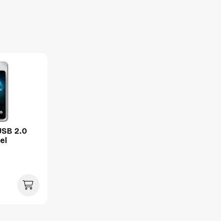
USB 2.0
el