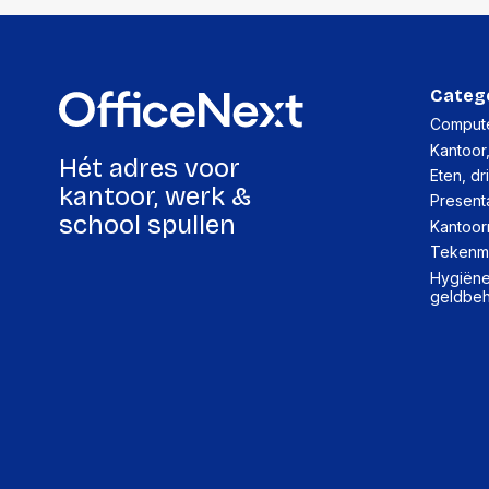
Categ
Compute
Kantoor
Hét adres voor
Eten, dr
kantoor, werk &
Present
school spullen
Kantoor
Tekenma
Hygiëne,
geldbe