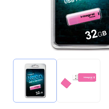
Alles in M
Tekenmateriaal en
hobbyartikelen
Tablets
Tablets
Hygiëne, expeditie, veiligheid en
Handtek
geldbeheer
Tabletto
Tabletbe
Tablet s
Pencil
Pencil ac
Alles in T
Telefon
accesso
Smartpho
Smartwat
accessor
A/V conf
Apple ka
Telecom 