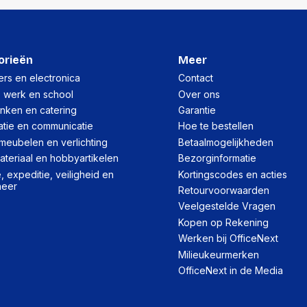
orieën
Meer
rs en electronica
Contact
, werk en school
Over ons
inken en catering
Garantie
atie en communicatie
Hoe te bestellen
meubelen en verlichting
Betaalmogelijkheden
teriaal en hobbyartikelen
Bezorginformatie
 expeditie, veiligheid en
Kortingscodes en acties
heer
Retourvoorwaarden
Veelgestelde Vragen
Kopen op Rekening
Werken bij OfficeNext
Milieukeurmerken
OfficeNext in de Media