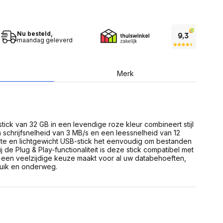
USB Sticks
 computer
Geheugenkaarten
ires
SSD behuizing
Computeraccessoires
Kaartlezers
Nu besteld,
maandag geleverd
Alles in Datadragers
ter
nenten
Data-opberging
Merk
enmodules
Voor CD/DVD
or
Alles in Data-opberging
arten
bord
Multimedia
tick van 32 GB in een levendige roze kleur combineert stijl
r behuizing
Bluetooth Speakers
en schrijfsnelheid van 3 MB/s en een leessnelheid van 12
aarten
e en lichtgewicht USB-stick het eenvoudig om bestanden
Mediaspelers
en
j de Plug & Play-functionaliteit is deze stick compatibel met
DJ Gear
 een veelzijdige keuze maakt voor al uw databehoeften,
ekaarten
Fototoestellen
ruik en onderweg.
schijfstations
Fotoprinter
 Computer componenten
Fotocamera accessoires
Alles in Multimedia
tassen,
sen en koffers
Betaaloplossingen POS