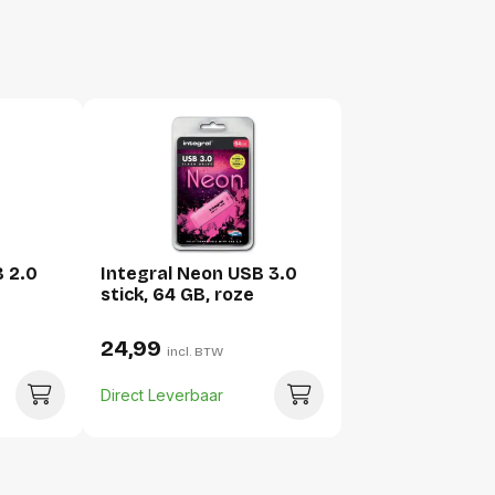
Hoogte
Gewicht
Verpakking
Per stuk
Hoeveelheid:
B 2.0
Integral Neon USB 3.0
Breedte:
stick, 64 GB, roze
Hoogte:
24,99
Lengte:
incl. BTW
Gewicht:
Direct Leverbaar