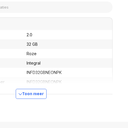
assen
(Point of Sale)
en
Mobiele pinautomaten
Laptoptassen, rugtassen
Alles in Betaaloplossingen POS
s
(Point of Sale)
satie en comfort
2.0
en en polssteunen
32 GB
tenhouders
Roze
ermfilters
rm- en
Integral
teunen
bordlades
INFD32GBNEONPK
ions
ber
INFD32GBNEONPK
Organisatie en comfort
5055288409927
Toon meer
100 mm
14 mm