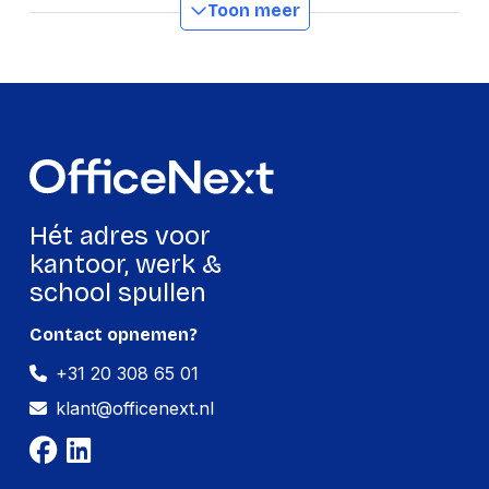
Toon meer
Number
20BK
GTIN
6926337228440
Productformaat
Lengte
126 mm
Breedte
10 mm
Hét adres voor
Hoogte
103 mm
kantoor, werk &
Gewicht
12 g
school spullen
Contact opnemen?
Verpakking
+31 20 308 65 01
Per stuk
klant@officenext.nl
Hoeveelheid:
1 stuk
Breedte:
10 millimeter