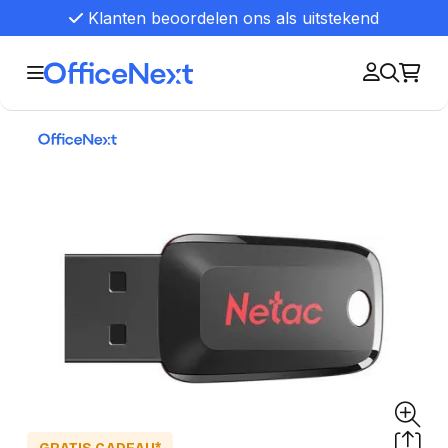
Klanten beoordelen ons als uitstekend