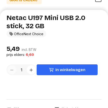
GRATIS CADEAU*
Netac U197 Mini USB 2.0
stick, 32 GB
OfficeNext Choice
5,49
incl. BTW
prijs elders:
6,69
In winkelwagen