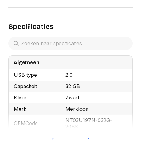
Specificaties
Algemeen
USB type
2.0
Capaciteit
32 GB
Kleur
Zwart
Merk
Merkloos
NT03U197N-032G-
OEMCode
20BK
Manufacturer Part
NT03U197N-032G-