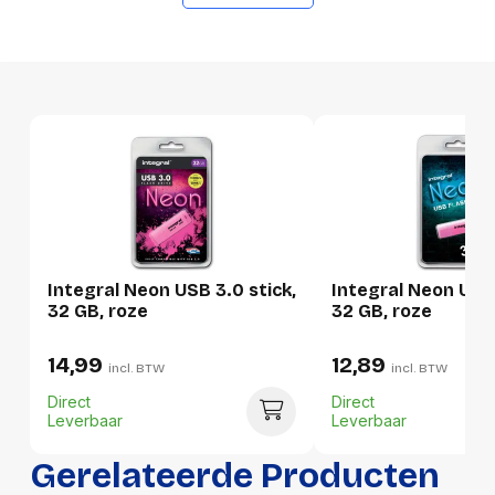
GTIN
5055288409897
Productformaat
Lengte
116 mm
Breedte
12 mm
Hoogte
143 mm
Gewicht
19 g
Integral Neon USB 3.0 stick,
Integral Neon USB 
Verpakking
32 GB, roze
32 GB, roze
14,99
12,89
Per stuk
incl. BTW
incl. BTW
Direct
Direct
Hoeveelheid:
1 stuk
Leverbaar
Leverbaar
Breedte:
12 millimeter
Gerelateerde Producten
Hoogte:
143 millimeter