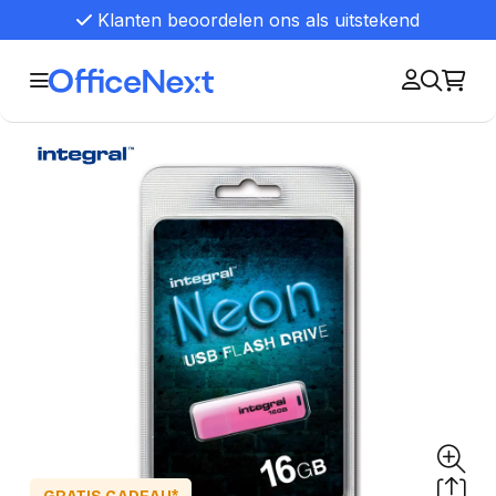
Klanten beoordelen ons als uitstekend