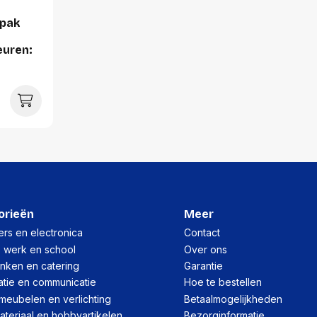
Breedte:
 pak
Hoogte:
euren:
Lengte:
nje,
Gewicht:
orieën
Meer
rs en electronica
Contact
, werk en school
Over ons
inken en catering
Garantie
atie en communicatie
Hoe te bestellen
meubelen en verlichting
Betaalmogelijkheden
teriaal en hobbyartikelen
Bezorginformatie