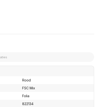
assen
(Point of Sale)
en
Mobiele pinautomaten
Laptoptassen, rugtassen
Alles in Betaaloplossingen POS
s
(Point of Sale)
satie en comfort
en en polssteunen
tenhouders
ermfilters
rm- en
teunen
bordlades
ions
Organisatie en comfort
Rood
FSC Mix
Folia
822134