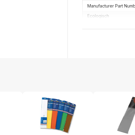
Manufacturer Part Num
Ecologisch
GTIN
Productformaat
Lengte
Breedte
Hoogte
Gewicht
Verpakking
Per stuk
Hoeveelheid: