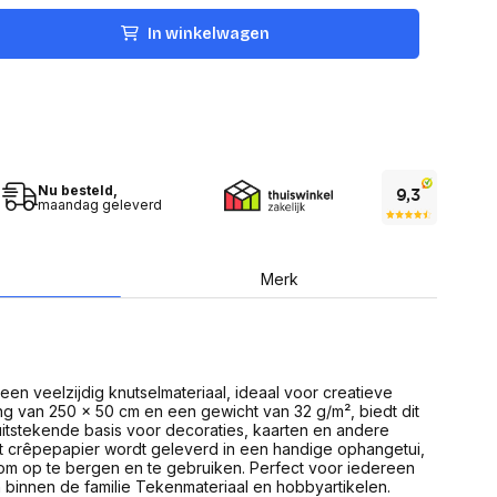
USB Sticks
 computer
Geheugenkaarten
In winkelwagen
ires
SSD behuizing
Computeraccessoires
Kaartlezers
Alles in Datadragers
ter
nenten
Data-opberging
enmodules
Voor CD/DVD
Nu besteld,
or
maandag geleverd
Alles in Data-opberging
arten
bord
Multimedia
Merk
r behuizing
Bluetooth Speakers
aarten
Mediaspelers
en
DJ Gear
ekaarten
Fototoestellen
schijfstations
Fotoprinter
 een veelzijdig knutselmateriaal, ideaal voor creatieve
 Computer componenten
Fotocamera accessoires
ng van 250 x 50 cm en een gewicht van 32 g/m², biedt dit
itstekende basis voor decoraties, kaarten en andere
Alles in Multimedia
et crêpepapier wordt geleverd in een handige ophangetui,
tassen,
om op te bergen en te gebruiken. Perfect voor iedereen
sen en koffers
iten binnen de familie Tekenmateriaal en hobbyartikelen.
Betaaloplossingen POS