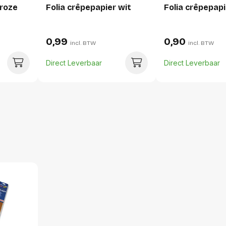
 roze
Folia crêpepapier wit
Folia crêpepapi
Breedte:
Hoogte:
0,99
0,90
Lengte:
incl. BTW
incl. BTW
Gewicht:
Direct Leverbaar
Direct Leverbaar
Per doos
Hoeveelheid:
Breedte:
Hoogte:
Lengte:
Gewicht:
Per pallet
Hoeveelheid: