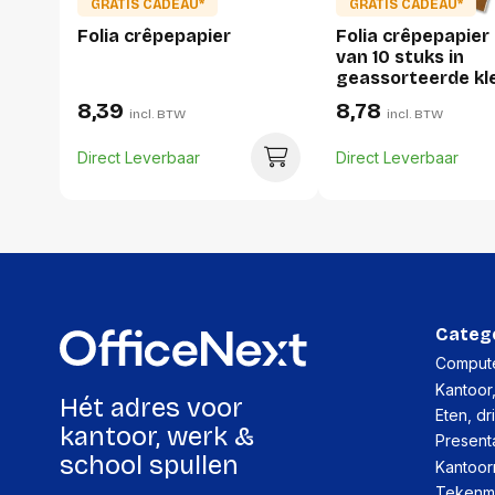
GRATIS CADEAU*
GRATIS CADEAU*
Folia crêpepapier
Folia crêpepapier
van 10 stuks in
geassorteerde kl
wit, geel, licht ora
8,39
8,78
incl. BTW
incl. BTW
lichtblauw, blau...
Direct Leverbaar
Direct Leverbaar
Categ
Compute
Kantoor
Hét adres voor
Eten, dr
kantoor, werk &
Present
school spullen
Kantoor
Tekenma