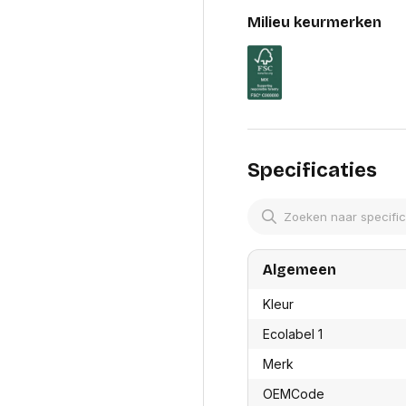
res
Laptopt
Beamer accesoires
Milieu keurmerken
elefonie en
Rugtass
es
Alles in Beamers en accesoires
Alles in 
en koffer
s, oortjes en
Netwerk en internet
ires
Mesh wifi systemen
Organi
 headsets
Bedrade routers
Muismatt
oons
Draadloze routers
Documen
Netwerk extenders
Specificaties
Beeldsch
ens
Netwerk switches
Voet-, a
ccessoires
Netwerkkaarten
ruggens
eadsets, oortjes en
Netwerk transceiver modules
Toetsen
es
Werkstat
Alles in Netwerk en internet
Alles in 
Algemeen
Kleur
Ecolabel 1
Merk
OEMCode