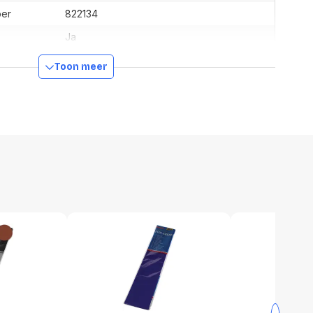
ber
822134
Ja
4001868827347
Toon meer
506 mm
114 mm
11 mm
40 g
1 stuk