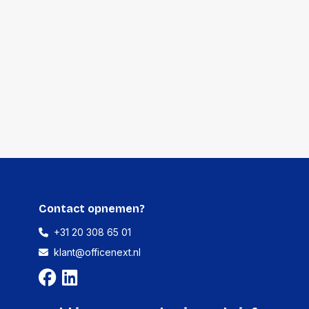
-
-
-
-
Contact opnemen?
+31 20 308 65 01
klant@officenext.nl