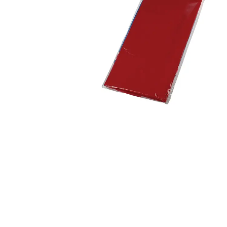
Alles in M
Tekenmateriaal en
hobbyartikelen
Tablets
Tablets
Hygiëne, expeditie, veiligheid en
Handtek
geldbeheer
Tabletto
Tabletbe
Tablet s
Pencil
Pencil ac
Alles in T
Telefon
accesso
Smartpho
Smartwat
accessor
A/V conf
Apple ka
Telecom 