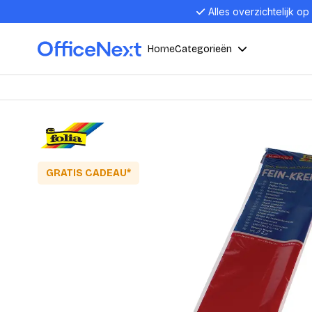
Alles overzichtelijk op
Home
Categorieën
Compu
Computers en electronica
Laptop
Kantoor, werk en school
Laptops
GRATIS CADEAU*
Desktop
Alles in 
Eten, drinken en catering
Barebon
Alles in L
Presentatie en communicatie
Monitor
Computer
Curved M
Kantoormeubelen en verlichting
Display p