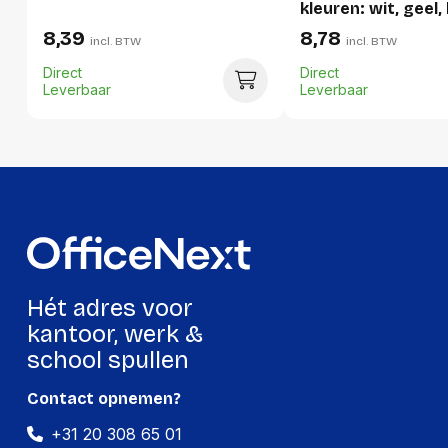
kleuren: wit, geel, 
oranje, lichtblauw, 
Hoeveelheid:
350 stuks
8,39
8,78
incl. BTW
incl. BTW
Breedte:
-
Direct
Direct
Leverbaar
Leverbaar
Hoogte:
-
Lengte:
-
Gewicht:
-
Hét adres voor
kantoor, werk &
school spullen
Contact opnemen?
+31 20 308 65 01