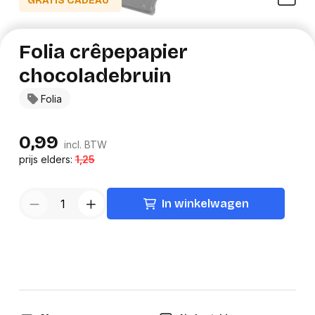
GRATIS CADEAU*
Folia crêpepapier
chocoladebruin
Folia
0,99
incl. BTW
prijs elders:
1,25
In winkelwagen