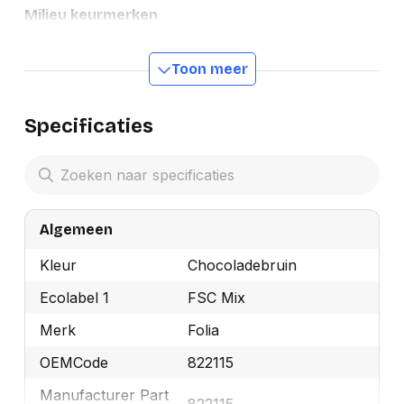
Milieu keurmerken
Toon meer
Specificaties
Algemeen
Kleur
Chocoladebruin
Ecolabel 1
FSC Mix
Merk
Folia
OEMCode
822115
Manufacturer Part
822115