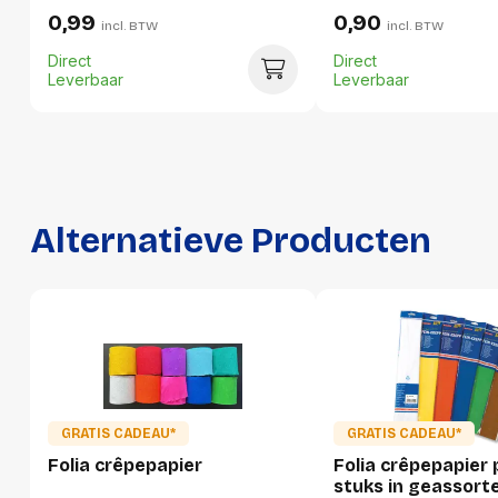
0,99
0,90
incl. BTW
incl. BTW
Breedte:
114 millimeter
Direct
Direct
Hoogte:
10 millimeter
Leverbaar
Leverbaar
Lengte:
506 millimeter
Gewicht:
45 gram
Per doos
Alternatieve Producten
Hoeveelheid:
100 stuks
Breedte:
77 millimeter
Hoogte:
129 millimeter
Lengte:
520 millimeter
Gewicht:
468 gram
GRATIS CADEAU*
GRATIS CADEAU*
Folia crêpepapier
Folia crêpepapier 
stuks in geassort
Per pallet