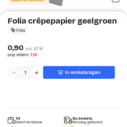
GRATIS CADEAU*
Folia crêpepapier geelgroen
Folia
0,90
incl. BTW
prijs elders:
1,10
In winkelwagen
54
Nu besteld,
direct leverbaar
dinsdag geleverd