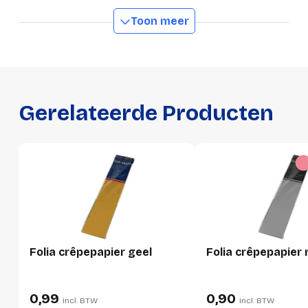
Ecologisch
Ja
Toon meer
GTIN
4001868827408
Productformaat
Lengte
509 mm
Gerelateerde Producten
Breedte
114 mm
Hoogte
10 mm
Gewicht
39 g
Verpakking
Folia crêpepapier geel
Folia crêpepapier 
Per stuk
Hoeveelheid:
1 stuk
0,99
0,90
incl. BTW
incl. BTW
Breedte:
114 millimeter