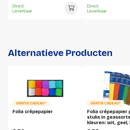
Direct
Direct
Hoogte:
10 millimeter
Leverbaar
Leverbaar
Lengte:
509 millimeter
Gewicht:
39 gram
Per doos
Alternatieve Producten
Hoeveelheid:
100 stuks
Breedte:
67 millimeter
Hoogte:
137 millimeter
Lengte:
520 millimeter
Gewicht:
419 gram
GRATIS CADEAU*
GRATIS CADEAU*
Folia crêpepapier
Folia crêpepapier 
stuks in geassort
Per pallet
kleuren: wit, geel, 
oranje, lichtblauw, 
Hoeveelheid:
2100 stuks