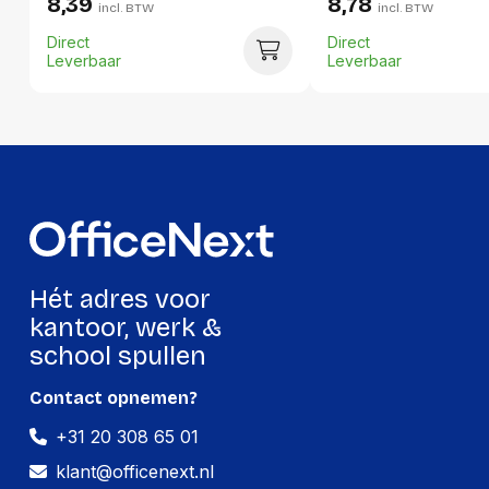
8,39
8,78
incl. BTW
incl. BTW
Breedte:
-
Direct
Direct
Leverbaar
Leverbaar
Hoogte:
-
Lengte:
-
Gewicht:
-
Hét adres voor
kantoor, werk &
school spullen
Contact opnemen?
+31 20 308 65 01
klant@officenext.nl