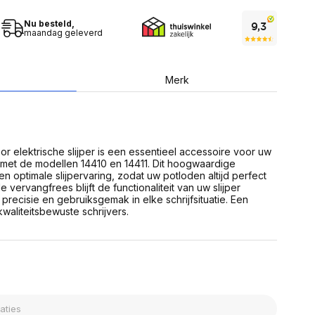
USB Sticks
 computer
Geheugenkaarten
ires
Nu besteld,
SSD behuizing
maandag geleverd
Computeraccessoires
Kaartlezers
Alles in Datadragers
ter
Merk
nenten
Data-opberging
enmodules
Voor CD/DVD
or
Alles in Data-opberging
arten
bord
r elektrische slijper is een essentieel accessoire voor uw
l met de modellen 14410 en 14411. Dit hoogwaardige
Multimedia
 optimale slijpervaring, zodat uw potloden altijd perfect
r behuizing
Bluetooth Speakers
 vervangfrees blijft de functionaliteit van uw slijper
aarten
recisie en gebruiksgemak in elke schrijfsituatie. Een
Mediaspelers
en
aliteitsbewuste schrijvers.
DJ Gear
ekaarten
Fototoestellen
schijfstations
Fotoprinter
 Computer componenten
Fotocamera accessoires
Alles in Multimedia
tassen,
sen en koffers
Betaaloplossingen POS