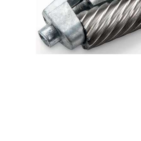
Alles in M
Tekenmateriaal en
hobbyartikelen
Tablets
Tablets
Hygiëne, expeditie, veiligheid en
Handtek
geldbeheer
Tabletto
Tabletbe
Tablet s
Pencil
Pencil ac
Alles in T
Telefon
accesso
Smartpho
Smartwat
accessor
A/V conf
Apple ka
Telecom 