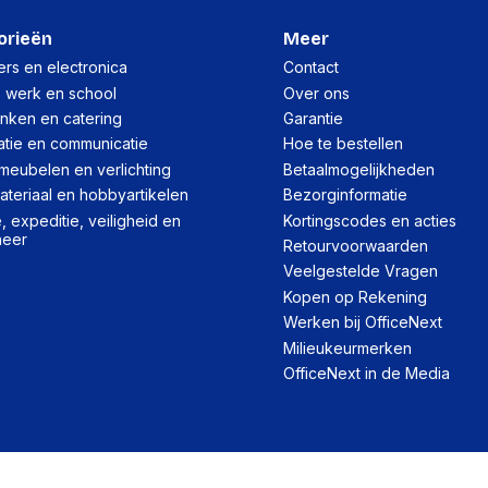
orieën
Meer
rs en electronica
Contact
, werk en school
Over ons
inken en catering
Garantie
atie en communicatie
Hoe te bestellen
meubelen en verlichting
Betaalmogelijkheden
teriaal en hobbyartikelen
Bezorginformatie
 expeditie, veiligheid en
Kortingscodes en acties
heer
Retourvoorwaarden
Veelgestelde Vragen
Kopen op Rekening
Werken bij OfficeNext
Milieukeurmerken
OfficeNext in de Media