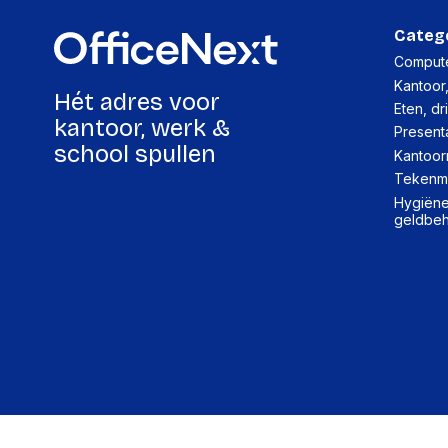
Categ
Compute
Kantoor
Hét adres voor
Eten, dr
kantoor, werk &
Present
school spullen
Kantoor
Tekenma
Hygiëne,
geldbe