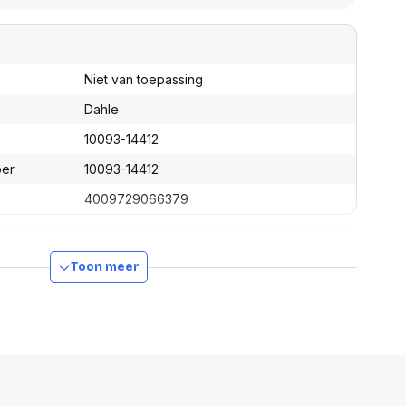
assen
(Point of Sale)
en
Mobiele pinautomaten
Laptoptassen, rugtassen
Alles in Betaaloplossingen POS
s
(Point of Sale)
Niet van toepassing
satie en comfort
Dahle
en en polssteunen
10093-14412
tenhouders
ber
10093-14412
ermfilters
rm- en
4009729066379
teunen
bordlades
ions
Organisatie en comfort
Toon meer
62 mm
50 mm
40 mm
72 g