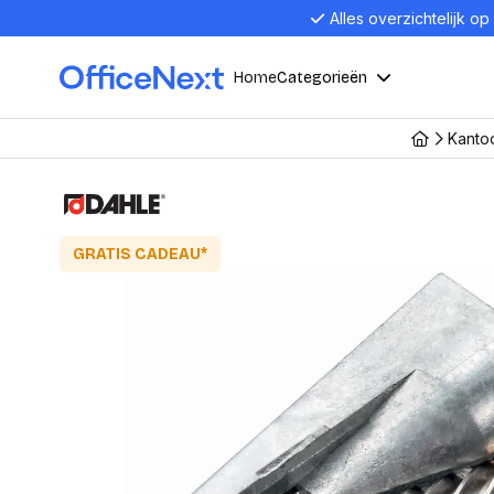
Alles overzichtelijk op
Home
Categorieën
Kanto
Compu
Computers en electronica
Laptop
Kantoor, werk en school
GRATIS CADEAU*
Laptops
Desktop
Alles in 
Eten, drinken en catering
Barebon
Alles in L
Presentatie en communicatie
Monitor
Computer
Curved M
Kantoormeubelen en verlichting
Display p