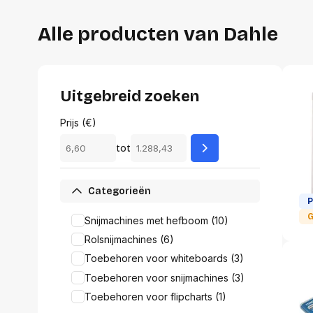
Alles in M
Tekenmateriaal en
Alle producten van Dahle
hobbyartikelen
Tablets
Tablets
Hygiëne, expeditie, veiligheid en
Handtek
geldbeheer
Tabletto
Uitgebreid zoeken
Tabletbe
Tablet s
Prijs (€)
Pencil
tot
Pencil ac
Alles in T
Categorieën
Telefon
P
accesso
G
Snijmachines met hefboom (10)
Smartpho
Rolsnijmachines (6)
Smartwat
Toebehoren voor whiteboards (3)
accessor
A/V conf
Toebehoren voor snijmachines (3)
Apple ka
Toebehoren voor flipcharts (1)
Telecom 