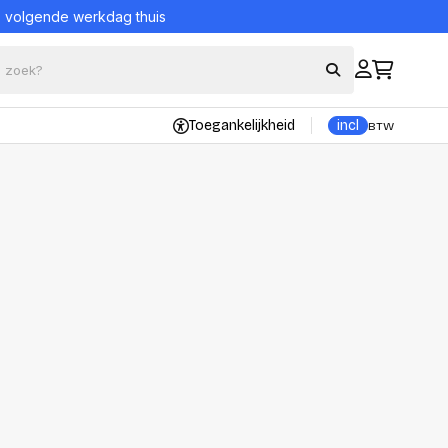
= volgende werkdag thuis
Toegankelijkheid
incl
BTW
Bekijk alle producten
eraccessoires
Bescherming en
onderhoud
ord en muis sets
Portable Powerstations
borden
UPS (Noodstroomvoeding)
Reinigingsproducten
kers
Veiligheidssystemen
s
nsole
Alles in Bescherming en
onderhoud
trollers
ons
ader
Datadragers
n adapters
Hard Disks
tations en Hubs