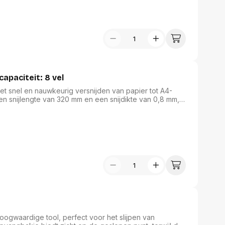
capaciteit: 8 vel
het snel en nauwkeurig versnijden van papier tot A4-
een snijlengte van 320 mm en een snijdikte van 0,8 mm,
 precisie als gebruiksgemak. De eenvoudig
t markeringstekens maken het een onmisbaar hulpmiddel
nijwerkzaamheden efficiënt verlopen.
 hoogwaardige tool, perfect voor het slijpen van