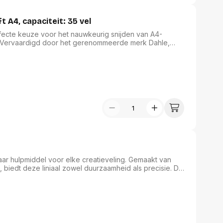
 A4, capaciteit: 35 vel
fecte keuze voor het nauwkeurig snijden van A4-
. Vervaardigd door het gerenommeerde merk Dahle,
n hoogwaardig Solingen staal en een automatisch
. Met een snijlengte van 360 mm en snijdikte van 3,5
extra bescherming. De elegante blauwe kleur voegt
toor.
baar hulpmiddel voor elke creatieveling. Gemaakt van
biedt deze liniaal zowel duurzaamheid als precisie. De
mm hoge snijlijst zorgen voor nauwkeurige snedes.
en verwondingen aan vingers effectief voorkomen. De
 de liniaal stevig op zijn plaats, wat het tekenen en