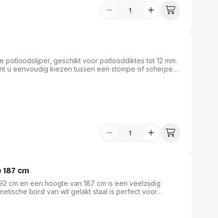
 potloodslijper, geschikt voor potlooddiktes tot 12 mm.
 kunt u eenvoudig kiezen tussen een stompe of scherpe
ermatig slijpen, terwijl het transparante opvangbakje uw
nststof behuizing en de meegeleverde tafelklem maken
nvulling op elke kantooromgeving.
e 187 cm
 92 cm en een hoogte van 187 cm is een veelzijdig
etische bord van wit gelakt staal is perfect voor
niversele blokhouder met verstelbare pennen
de traploze hoogteverstelling zorgt voor een optimale
udt uw markers en toebehoren altijd binnen handbereik.