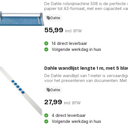
De Dahle rolsnijmachine 508 is de perfecte o
papier tot A3-formaat, met een capaciteit va
snijdikte van 0,6 mm, garandeert deze gebr
De aandruklat met markeringstekens bevorde
Dahle
geschikt is voor zowel professioneel als cr
snijbehoeften.
55,99
incl. BTW
14 direct leverbaar
Volgende werkdag in huis
Dahle wandlijst lengte 1 m, met 5 
De Dahle wandlijst van 1 meter is vervaardi
voor het presenteren van documenten. Met
achterzijde, biedt deze lijst een gemakkelijk
stijlvolle blauwe magneten met een diameter 
Dahle
maar ook een aantrekkelijk accent aan uw pr
27,99
incl. BTW
4 direct leverbaar
Volgende werkdag in huis