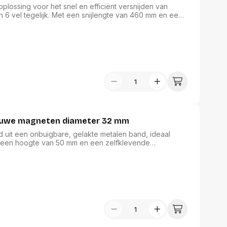
plossing voor het snel en efficiënt versnijden van
n 6 vel tegelijk. Met een snijlengte van 460 mm en een
uiksvriendelijke snijmachine nauwkeurigheid en gemak.
rt precisie, waardoor deze snijmachine uitermate
eatief gebruik. Een betrouwbare keuze voor al uw
blauwe magneten diameter 32 mm
gd uit een onbuigbare, gelakte metalen band, ideaal
 een hoogte van 50 mm en een zelfklevende
e en veilige bevestiging aan elke muur. Inclusief vijf
van 32 mm, voegt het niet alleen functionaliteit toe,
esentatie. Perfect voor zowel thuis als op kantoor.