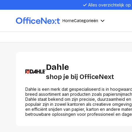
Alles overzichtelijk op
Home
Categorieën
Compu
Computers en electronica
Laptop
Dahle
Kantoor, werk en school
Laptops
Desktop
shop je bij OfficeNext
Alles in 
Eten, drinken en catering
Barebon
Dahle is een merk dat gespecialiseerd is in hoogwaard
breed assortiment aan producten zoals papiersnijmachin
Alles in L
Dahle staat bekend om zijn precisie, duurzaamheid en
populair zijn in zowel kantoren als creatieve omgevin
Presentatie en communicatie
Monitor
en efficiënt snijden van papier, karton en andere materi
betrouwbare oplossingen voor professioneel en dageli
Computer
Curved M
Kantoormeubelen en verlichting
Display p