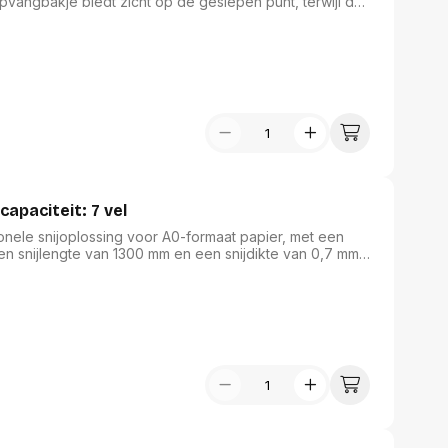
opvangbakje biedt zicht op de geslepen punt, terwijl de
 onderhouden is. Met de traploze puntscherpte
akkelijk aanpassen. Vier zuignappen zorgen voor
n efficiënt maakt. Ideaal voor zowel thuis als op kantoor.
capaciteit: 7 vel
onele snijoplossing voor A0-formaat papier, met een
en snijlengte van 1300 mm en een snijdikte van 0,7 mm,
cisie en efficiëntie. De dubbele aluminium geleide
wijl de achterpootjes het mogelijk maken om de machine
ntooromgeving, biedt deze snijmachine zowel