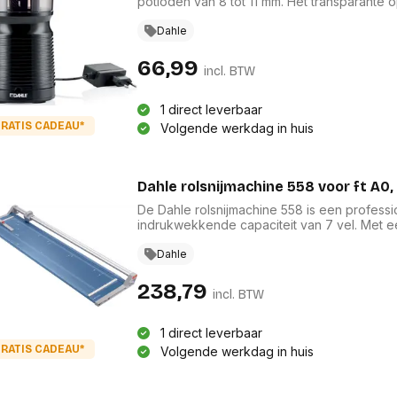
potloden van 8 tot 11 mm. Het transparante 
duurzame kunststof behuizing eenvoudig te
instelling kunt u de gewenste scherpte gem
Dahle
optimale stabiliteit, wat het slijpen soepel e
66,99
incl. BTW
1 direct leverbaar
RATIS CADEAU*
Volgende werkdag in huis
Dahle rolsnijmachine 558 voor ft A0, 
De Dahle rolsnijmachine 558 is een professi
indrukwekkende capaciteit van 7 vel. Met e
garandeert deze machine ongeëvenaarde pre
rails zorgen voor een soepele snijding, ter
Dahle
compact op te bergen. Ideaal voor elke ka
functionaliteit als gebruiksgemak.
238,79
incl. BTW
1 direct leverbaar
RATIS CADEAU*
Volgende werkdag in huis