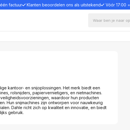
 één factuur
Klanten beoordelen ons als uitstekend
Vóór 17:00 
ters en electronica
s en desktops
Bevestigingssystemen
Comput
en standaards
Toetsenb
Monitorarmen
s
Toetsen
Monitor Standaard
één pc
Muizen
Wandsteun
e PC
Luidspre
ige kantoor- en snijoplossingen. Het merk biedt een
Projector plafondsteun
Webcam
es, rolsnijders, papiervernietigers, en nietmachines.
aptops en desktops
 veiligheidsvoorzieningen, waardoor hun producten
Monitor plafondsteun
Game co
gen. Hun snijmachines zijn ontworpen voor nauwkeurig
Trolleys
Game con
en en displays
alen. Dahle richt zich op kwaliteit en innovatie, en biedt
Paalsteun
Microfo
jks gebruik.
 monitoren
Laptop, tablet en tel-
Laptop l
onitoren
standaard
Kabels e
anels
Monitor en laptop verhoger
Dockings