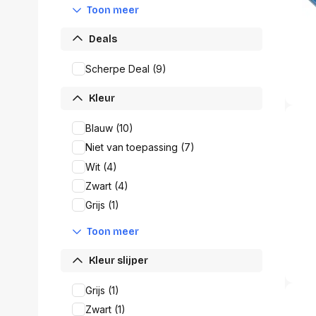
accessoi
Toon meer
Alles in T
accessoir
Deals
Headset
Scherpe Deal (9)
accesso
Computer
Kleur
Koptelef
Oortjes
Blauw (10)
Oorkuss
Niet van toepassing (7)
Overig a
Wit (4)
Alles in H
accessoir
Zwart (4)
Grijs (1)
Toon meer
Kleur slijper
Grijs (1)
Zwart (1)