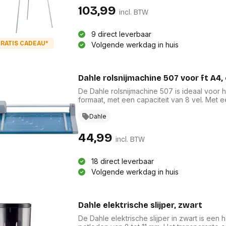
103,99
incl. BTW
9 direct leverbaar
RATIS CADEAU*
Volgende werkdag in huis
Dahle rolsnijmachine 507 voor ft A4, 
De Dahle rolsnijmachine 507 is ideaal voor 
formaat, met een capaciteit van 8 vel. Met 
biedt deze hoogwaardige snijmachine zowel
verwisselbare snijkop en de aandruklat me
Dahle
voor thuis en op kantoor, waardoor al uw s
44,99
incl. BTW
18 direct leverbaar
Volgende werkdag in huis
Dahle elektrische slijper, zwart
De Dahle elektrische slijper in zwart is een