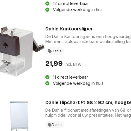
12 direct leverbaar
Volgende werkdag in huis
Dahle Kantoorslijper
De Dahle Kantoorslijper is een hoogwaardige
Met een traploos instelbare puntinstelling
punt. De automatische slijpstop voorkomt ov
werkplek netjes houdt. De slanke grijze ku
Dahle
deze slijper een praktische en stijlvolle aa
21,99
incl. BTW
11 direct leverbaar
Volgende werkdag in huis
Dahle flipchart ft 68 x 92 cm, hoogt
De Dahle flipchart met afmetingen van 68 x
hulpmiddel voor al uw presentaties. Het magn
gebruik met droog afwisbare markers. De u
garandeert een veilige bevestiging, terwijl 
Dahle
schrijfhoogte. Het praktische aflegbakje ho