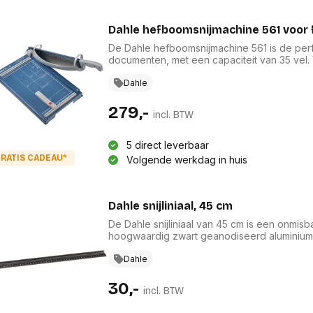
Dahle hefboomsnijmachine 561 voor ft
De Dahle hefboomsnijmachine 561 is de per
documenten, met een capaciteit van 35 vel
biedt deze snijmachine slijpbare messen va
aandrukmechanisme voor een perfecte snede
Dahle
mm, garandeert het veiligheidsmechanisme 
een professionele uitstraling toe aan uw kan
279,-
incl. BTW
5 direct leverbaar
RATIS CADEAU*
Volgende werkdag in huis
Dahle snijliniaal, 45 cm
De Dahle snijliniaal van 45 cm is een onmis
hoogwaardig zwart geanodiseerd aluminium, 
goed zichtbare cm-schaalverdeling en de 4 
Met een snijbescherming van 12,5 mm word
Dahle
15 mm brede slipstop aan de achterkant houdt
snijden vergemakkelijkt.
30,-
incl. BTW